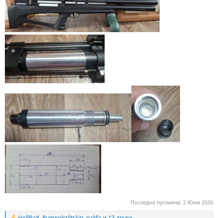
Последна промяна:
2 Юни 2026
HellBoY
,
Rumpelstiltskin
,
pakfa
и 13 други