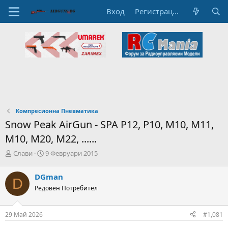
Вход
Регистрация
Компресионна Пневматика
Snow Peak AirGun - SPA P12, P10, M10, M11,
M10, M20, M22, ......
А
Н
Слави
9 Февруари 2015
в
а
т
ч
DGman
D
о
а
Редовен Потребител
р
л
н
н
а
а
29 Май 2026
#1,081
т
Д
е
а