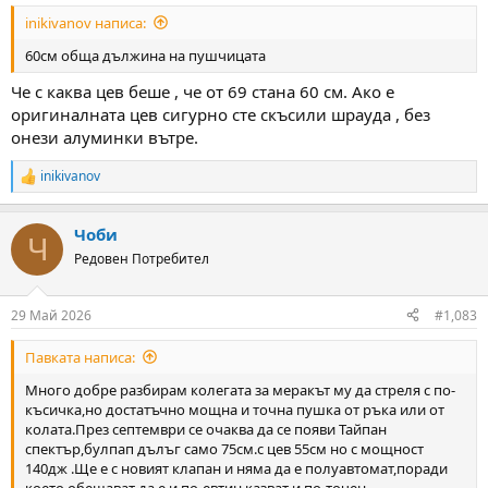
:
inikivanov написа:
60см обща дължина на пушчицата
Че с каква цев беше , че от 69 стана 60 см. Ако е
оригиналната цев сигурно сте скъсили шрауда , без
онези алуминки вътре.
inikivanov
R
e
a
Чоби
c
Ч
t
Редовен Потребител
i
o
n
29 Май 2026
#1,083
s
:
Павката написа:
Много добре разбирам колегата за меракът му да стреля с по-
късичка,но достатъчно мощна и точна пушка от ръка или от
колата.През септември се очаква да се появи Тайпан
спектър,булпап дълъг само 75см.с цев 55см но с мощност
140дж .Ще е с новият клапан и няма да е полуавтомат,поради
което обещават да е и по-евтин,казват и по-точен.