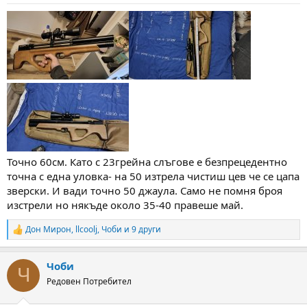
s
:
Точно 60см. Като с 23грейна слъгове е безпрецедентно
точна с една уловка- на 50 изтрела чистиш цев че се цапа
зверски. И вади точно 50 джаула. Само не помня броя
изстрели но някъде около 35-40 правеше май.
Дон Мирон
,
llcoolj
,
Чоби
и 9 други
R
e
a
Чоби
c
Ч
t
Редовен Потребител
i
o