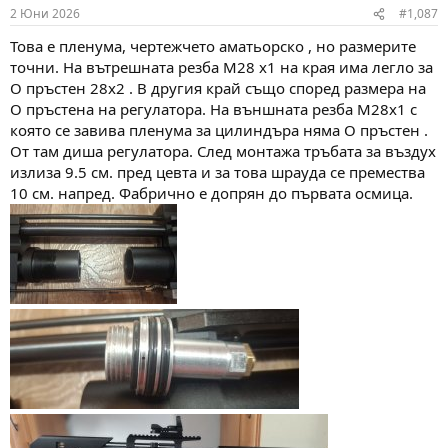
n
2 Юни 2026
#1,087
s
:
Това е пленума, чертежчето аматьорско , но размерите
точни. На вътрешната резба М28 х1 на края има легло за
О пръстен 28х2 . В другия край също според размера на
О пръстена на регулатора. На външната резба М28х1 с
която се завива пленума за цилиндъра няма О пръстен .
От там диша регулатора. След монтажа тръбата за въздух
излиза 9.5 см. пред цевта и за това шрауда се премества
10 см. напред. Фабрично е допрян до първата осмица.