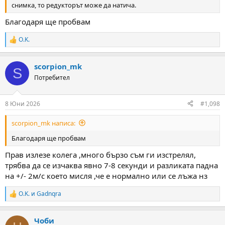
снимка, то редукторът може да натича.
Благодаря ще пробвам
O.K.
R
e
a
scorpion_mk
c
S
t
Потребител
i
o
n
8 Юни 2026
#1,098
s
:
scorpion_mk написа:
Благодаря ще пробвам
Прав излезе колега ,много бързо съм ги изстрелял,
трябва да се изчаква явно 7-8 секунди и разликата падна
на +/- 2м/с което мисля ,че е нормално или се лъжа нз
O.K.
и
Gadnqra
R
e
a
Чоби
c