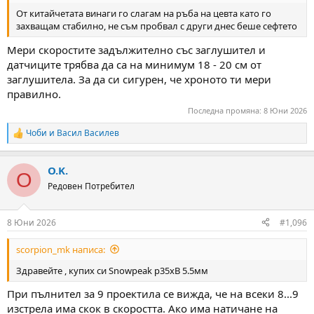
От китайчетата винаги го слагам на ръба на цевта като го
захващам стабилно, не съм пробвал с други днес беше сефтето
Мери скоростите задължително със заглушител и
датчиците трябва да са на минимум 18 - 20 см от
заглушитела. За да си сигурен, че хроното ти мери
правилно.
Последна промяна:
8 Юни 2026
Чоби
и
Васил Василев
R
e
a
O.K.
c
O
t
Редовен Потребител
i
o
n
8 Юни 2026
#1,096
s
:
scorpion_mk написа:
Здравейте , купих си Snowpeak p35xB 5.5мм
При пълнител за 9 проектила се вижда, че на всеки 8...9
изстрела има скок в скоростта. Ако има натичане на