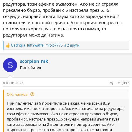
редуктора, този ефект е възможен. Ако не си стрелял
прекалено бързо, пробвай с 5 изстрела през 5...6
секунди, направѝ дълга пауза като за зареждане на 2
пълнителя и повторѝ серията. Ако първият изстрел е с
по-голяма скорост, както е на твоята снимка, то
редукторът може да натича.
Gadnqra
,
luft9waffe
,
mitko7775
и 2 други
R
e
a
scorpion_mk
c
S
t
Потребител
i
o
n
8 Юни 2026
#1,097
s
:
O.K. написа:
При пълнител за 9 проектила се вижда, че на всеки 8...9
изстрела има скок в скоростта. Ако има натичане на редуктора,
този ефект е възможен. Ако не си стрелял прекалено бързо,
пробвай с 5 изстрела през 5...6 секунди, направѝ дълга пауза
като за зареждане на 2 пълнителя и повторѝ серията. Ако
първият изстрел е с по-голяма скорост, както е на твоята