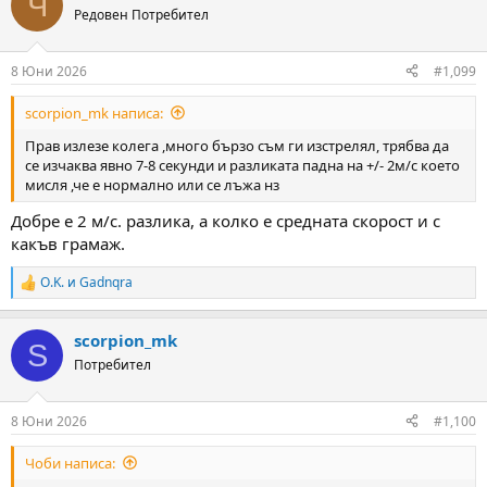
Ч
t
Редовен Потребител
i
o
n
8 Юни 2026
#1,099
s
:
scorpion_mk написа:
Прав излезе колега ,много бързо съм ги изстрелял, трябва да
се изчаква явно 7-8 секунди и разликата падна на +/- 2м/с което
мисля ,че е нормално или се лъжа нз
Добре е 2 м/с. разлика, а колко е средната скорост и с
какъв грамаж.
O.K.
и
Gadnqra
R
e
a
scorpion_mk
c
S
t
Потребител
i
o
n
8 Юни 2026
#1,100
s
:
Чоби написа: