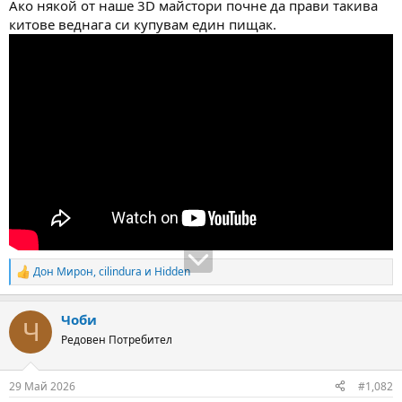
Ако някой от наше 3D майстори почне да прави такива
м
т
китове веднага си купувам един пищак.
а
а
т
а
Дон Мирон
,
cilindura
и
Hidden
R
e
a
Чоби
c
Ч
t
Редовен Потребител
i
o
n
29 Май 2026
#1,082
s