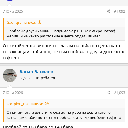
o
n
7 Юни 2026
#1,092
s
:
Gadnqra написа:
Пробвай с други чашки - например с JSB. С какъв хронограф
мериш и на какво разстояние е цевта от датчиците?
От китайчетата винаги го слагам на ръба на цевта като
го захващам стабилно, не съм пробвал с други днес беше
сефтето
Васил Василев
Редовен Потребител
7 Юни 2026
#1,093
scorpion_mk написа:
От китайчетата винаги го слагам на ръба на цевта като го
захващам стабилно, не съм пробвал с други днес беше сефтето
Пробвай от 180 бара до 140 бара.