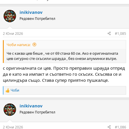
inikivanov
Редовен Потребител
2 Юни 2026
#1,085
Чоби написа:
Че с каква цев беше , че от 69 стана 60 см. Ако е оригиналната
цев сигурно сте скъсили шрауда , без онези алуминки вътре.
с оригиналната си цев. Просто преправих шрауда отпред
да е като на импакт и съответно го скъсих. Скъсява се и
цилиндъра също. Става супер приятно пушкалце.
Чоби
R
e
a
inikivanov
c
t
Редовен Потребител
i
o
n
2 Юни 2026
#1,086