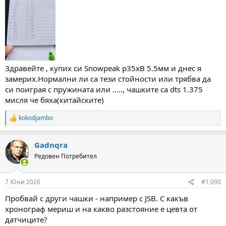
Здравейте , купих си Snowpeak p35xB 5.5мм и днес я
замерих.Нормални ли са тези стойности или трябва да
си поиграя с пружината или ....., чашките са dts 1.375
мисля че бяха(китайските)
kokodjambo
R
e
a
Gadnqra
c
t
Редовен Потребител
i
o
n
7 Юни 2026
#1,090
s
:
Пробвай с други чашки - например с JSB. С какъв
хронограф мериш и на какво разстояние е цевта от
датчиците?