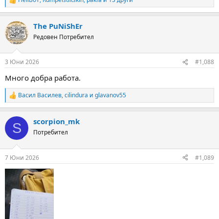
R
e
a
The PuNiShEr
c
t
Редовен Потребител
i
o
n
3 Юни 2026
#1,088
s
:
Много добра работа.
Васил Василев
,
cilindura
и
glavanov55
R
e
a
scorpion_mk
c
S
t
Потребител
i
o
n
7 Юни 2026
#1,089
s
: