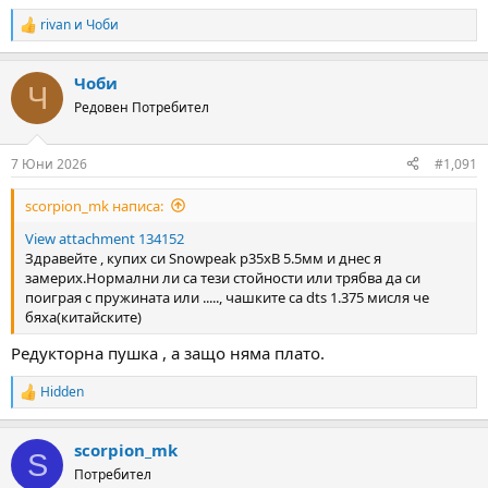
rivan
и
Чоби
R
e
a
Чоби
c
Ч
t
Редовен Потребител
i
o
n
7 Юни 2026
#1,091
s
:
scorpion_mk написа:
View attachment 134152
Здравейте , купих си Snowpeak p35xB 5.5мм и днес я
замерих.Нормални ли са тези стойности или трябва да си
поиграя с пружината или ....., чашките са dts 1.375 мисля че
бяха(китайските)
Редукторна пушка , а защо няма плато.
Hidden
R
e
a
scorpion_mk
c
S
t
Потребител
i