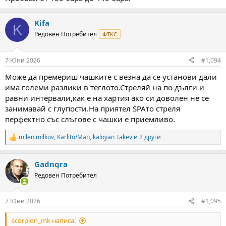
Kifa
K
Редовен Потребител
ФТКС
7 Юни 2026
#1,094
Може да премериш чашките с везна да се установи дали
има големи разлики в теглото.Стреляй на по дълги и
равни интервали,как е на хартия ако си доволен не се
занимавай с глупости.На приятел SPAто стреля
перфектно със слъгове с чашки е приемливо.
milen milkov
,
Karlito/Man
,
kaloyan_takev
и 2 други
R
e
a
Gadnqra
c
t
Редовен Потребител
i
o
n
7 Юни 2026
#1,095
s
:
scorpion_mk написа: