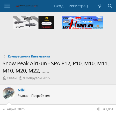
Вход
Регистрация
Компресионна Пневматика
Snow Peak AirGun - SPA P12, P10, M10, M11,
M10, M20, M22, ......
А
Н
Слави
9 Февруари 2015
в
а
т
ч
Niki
о
а
Редовен Потребител
р
л
н
н
а
а
26 Април 2026
#1,061
т
Д
е
а