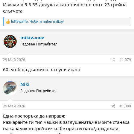
Извади в 5.5 55 джаула а като точност е топ с 23 грейна
слъгчета
luft9waffe
,
Чоби
и
milen milkov
R
e
a
inikivanov
c
t
Редовен Потребител
i
o
n
29 Май 2026
#1,079
s
:
60см обща дължина на пушчицата
Niki
Редовен Потребител
29 Май 2026
#1,080
Една препоръка да направя:
Разкарайте ги тия чашки в заглушената,че моите станаха
на качамак вътре/всичко бе пристегнато/,отидоха и