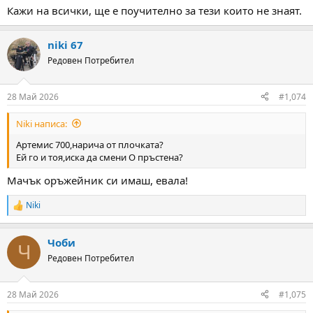
Кажи на всички, ще е поучително за тези които не знаят.
niki 67
Редовен Потребител
28 Май 2026
#1,074
Niki написа:
Артемис 700,нарича от плочката?
Ей го и тоя,иска да смени О пръстена?
Мачък оръжейник си имаш, евала!
Niki
R
e
a
Чоби
c
Ч
t
Редовен Потребител
i
o
n
28 Май 2026
#1,075
s
: