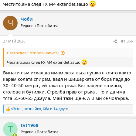
:
Честито,ама след FX M4 extendet,защо
Чоби
Ч
Редовен Потребител
27 Май 2026
#1,066
Светослав Сотиров написа:
Честито,ама след FX M4 extendet,защо
Винаги съм искал да имам лека къса пушка с която както
карам колата спирам, вадя и шишарката от бора пада до
30- 40-50 метра , ей така от ръка. Без вадене на маси,
столове и бутилки. Стрелба прав от ръка . Но и да има
тяга 55-60-65 джаула. Май тази ще е. А и ми се човърка.
v3ctor
,
незнайко
,
Kifa
и 14 други
R
e
a
tvt1968
c
T
t
Редовен Потребител
i