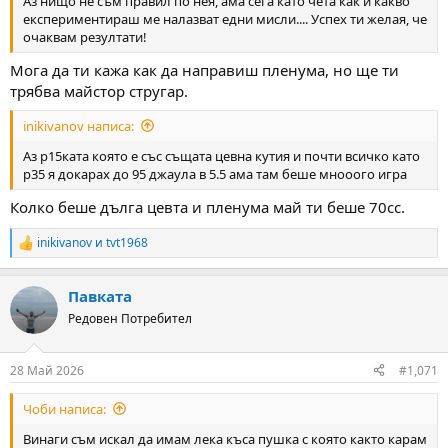
Аз нищо не съм правил по нея, ама сега като чета как и какво
експериментираш ме налазват едни мисли.... Успех ти желая, че
очаквам резултати!
Мога да ти кажа как да направиш пленума, но ще ти
трябва майстор стругар.
inikivanov написа:
Аз р15ката която е със същата цевна кутия и почти всичко като
р35 я докарах до 95 джаула в 5.5 ама там беше мнооого игра
Колко беше дълга цевта и пленума май ти беше 70сс.
inikivanov
и
tvt1968
R
e
a
Павката
c
t
Редовен Потребител
i
o
n
28 Май 2026
#1,071
s
:
Чоби написа:
Винаги съм искал да имам лека къса пушка с която както карам