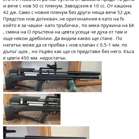
и вече с нов 50 сс пленум. Заводския е 10 сс. От кашона
42 дж. Само с новия пленум без други неща вече 52 дж.
Предстои нов дотиквач ,че оригиналния е като на fx
който е за чашки- като тръбичка , по мека пружина на БК
, смяна на О пръстена на цевта усеща че духа от там и
още някои дреболии. Да видим какво ще стане . По
нататък може да се пробва с нов клапан с 0.5-1 мм. по
дълъг щок , но първо как ще се представи без него. Къса
е цевта 450 мм. недостатък.