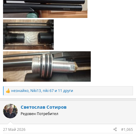
незнайко
,
Niki13
,
niki 67
и 11 други
R
e
a
Светослав Сотиров
c
t
Редовен Потребител
i
o
n
27 Май 2026
#1,065
s