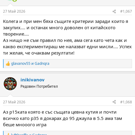
o
n
27 Май 2026
#1,067
s
:
Колега и при мен бяха същите критерии заради които я
закупих.... и останах много доволен от китайското
творение....
Аз нищо не съм правил по нея, ама сега като чета как и
какво експериментираш ме налазват едни мисли.... Успех
ти желая, че очаквам резултати!
glavanov55
и
Gadnqra
R
e
a
inikivanov
c
t
Редовен Потребител
i
o
n
27 Май 2026
#1,068
s
:
Аз р15ката която е със същата цевна кутия и почти
всичко като р35 я докарах до 95 джаула в 5.5 ама там
беше мнооого игра