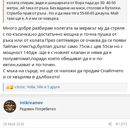
колата спирам, вадя и шишарката от бора пада до 30- 40-50
метра , ей така от ръка. Без вадене на маси, столове и бутилки.
Стрелба прав от ръка . Но и да има тяга 55-60-65 джаула. Май
тази ще е. А и ми се човърка.
Много добре разбирам колегата за меракът му да стреля
с по-късичка,но достатъчно мощна и точна пушка от
ръка или от колата.През септември се очаква да се появи
Тайпан спектър,булпап дълъг само 75см.с цев 55см но с
мощност 140дж .Ще е с новият клапан и няма да е
полуавтомат,поради което обещават да е и по-
евтин,казват и по-точен.
С мъка на сърце, но ще се наложи да продам Снайпчето
и се хвърлям в дълбокото!
v3ctor
,
Чоби
,
Niki
и 5 други
R
e
a
inikivanov
c
t
Редовен Потребител
i
o
n
28 Май 2026
#1,072
s