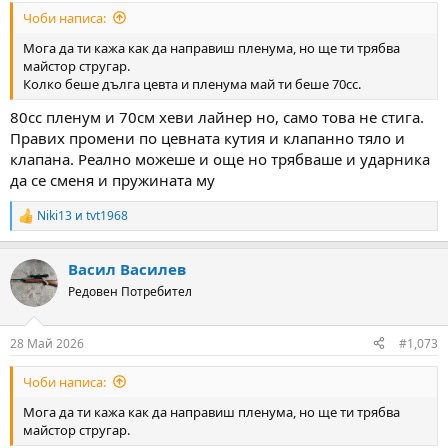
:
Чоби написа:
Мога да ти кажа как да направиш пленума, но ще ти трябва
майстор стругар.
Колко беше дълга цевта и пленума май ти беше 70сс.
80cc пленум и 70см хеви лайнер но, само това не стига.
Правих промени по цевната кутия и клапанно тяло и
клапана. Реално можеше и още но трябваше и ударника
да се сменя и пружината му
Niki13
и
tvt1968
R
e
a
Васил Василев
c
t
Редовен Потребител
i
o
n
28 Май 2026
#1,073
s
:
Чоби написа:
Мога да ти кажа как да направиш пленума, но ще ти трябва
майстор стругар.