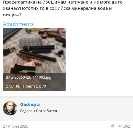
Профилактика на 750L,имам натичане и не мога да го
м
т
хвана??Потопих го в софийска минерална вода и
а
а
нищо...?
т
а
Attachments
IMG_20260426_111003.jpg
273.1 KB · Прегледи: 70
Gadnqra
Редовен Потребител
27 Април 2026
#1,062