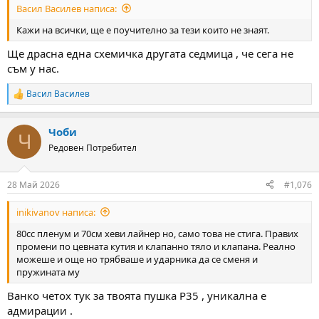
Васил Василев написа:
Кажи на всички, ще е поучително за тези които не знаят.
Ще драсна една схемичка другата седмица , че сега не
съм у нас.
Васил Василев
R
e
a
Чоби
c
Ч
t
Редовен Потребител
i
o
n
28 Май 2026
#1,076
s
:
inikivanov написа:
80cc пленум и 70см хеви лайнер но, само това не стига. Правих
промени по цевната кутия и клапанно тяло и клапана. Реално
можеше и още но трябваше и ударника да се сменя и
пружината му
Ванко четох тук за твоята пушка Р35 , уникална е
адмирации .