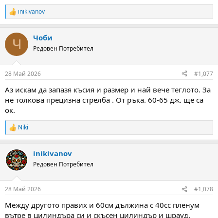
inikivanov
R
e
a
Чоби
c
Ч
t
Редовен Потребител
i
o
n
28 Май 2026
#1,077
s
:
Аз искам да запазя късия и размер и най вече теглото. За
не толкова прецизна стрелба . От ръка. 60-65 дж. ще са
ок.
Niki
R
e
a
inikivanov
c
t
Редовен Потребител
i
o
n
28 Май 2026
#1,078
s
:
Между другото правих и 60см дължина с 40сс пленум
вътре в цилиндъра си и скъсен цилиндър и шрауд.