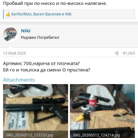
Пробвай при по-ниско и по-високо налягане.
Karlito/Man
,
Васил Василев
и
Niki
R
e
a
Niki
c
t
Редовен Потребител
i
o
n
12 Май 2026
#1,063
s
:
Артемис 700,нарича от плочката?
Ей го и тоя,иска да смени О пръстена?
Attachments
IMG_20260512_123233.jpg
IMG_20260512_124214.jpg