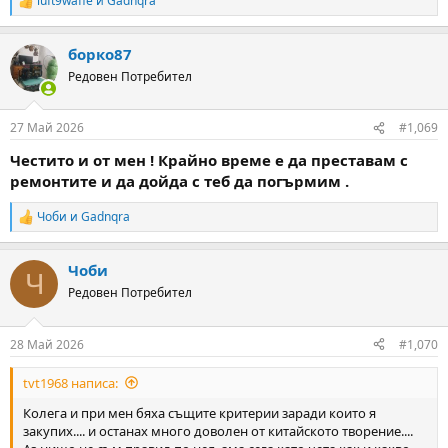
luft9waffe
и
Gadnqra
R
e
a
борко87
c
t
Редовен Потребител
i
o
n
27 Май 2026
#1,069
s
:
Честито и от мен ! Крайно време е да преставам с
ремонтите и да дойда с теб да погърмим .
Чоби
и
Gadnqra
R
e
a
Чоби
c
Ч
t
Редовен Потребител
i
o
n
28 Май 2026
#1,070
s
:
tvt1968 написа:
Колега и при мен бяха същите критерии заради които я
закупих.... и останах много доволен от китайското творение....