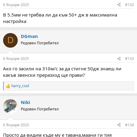
6 Януари 2025
#132
В 5.5мм не трябва ли да към 50+ дж в максимална
настройка
DGman
D
Редовен Потребител
6 Януари 2025
#133
Ако го засили на 310м/с за да стигне 50дж знаеш ли
какъв звенски преразход ще прави?
harry_cool
R
e
a
Niki
c
t
Редовен Потребител
i
o
n
6 Януари 2025
#134
s
:
Просто да видим къде му е тавана,маани ги тия