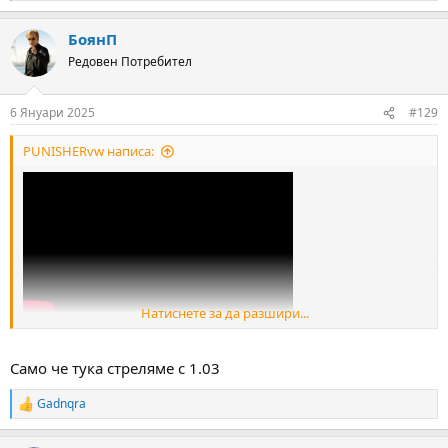
e
a
БоянП
c
t
Редовен Потребител
i
o
n
6 Януари 2025
#129
s
:
PUNISHERvw написа:
Натиснете за да разшири...
Ето го и хубен
Само че тука стреляме с 1.03
Gadnqra
R
e
a