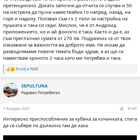
претенциозно. Докато започне да отчита се случва и 50
на изстрела да пусна намествайки го напред, назад, на
горе и надолу. Ползвал съм го 2 пъти за настройка на
пушката и така си седи. Мислих, че е от Андроид
приложението, но и ай фонскто е така. Както и да е, аз
съм преглътнал сумата от 270 лв. Подразних се от твое
изказване за важността ва доброто име. Не искам да
разводнямаме повече темата бъди здрав, а аз ще си
намествам хроното 2 часа като ми потрябва и така.
llcoolj
и
NME
R
e
a
SEPULTURA
c
t
Редовен Потребител
i
o
n
7 Януари 2025
#140
s
:
Интересно приспособление за хубена за кочинката, стига
да се събере по дължина там де хаха