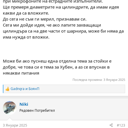
при микрофоните на естрадните изпълнители.
Ще премеря диаметрите на цилиндрите, да имам идея
какви да са вложките.
До сега не съм ги мерил, признавам си.
Сега ми дойде идея, че ако лапите захващащи
цилиндъра са на две части от шарнира, може би няма да
има нужда от вложки.
Може би ако пуснеш една отделна тема за стойки е
добре, че това си е тема за Хубен, а аз се впуснах в
някакви питания
Последна промяна:
3 Януари 2025
Gadnqra
и
БоянП
R
e
a
Niki
c
t
Редовен Потребител
i
o
n
3 Януари 2025
#123
s