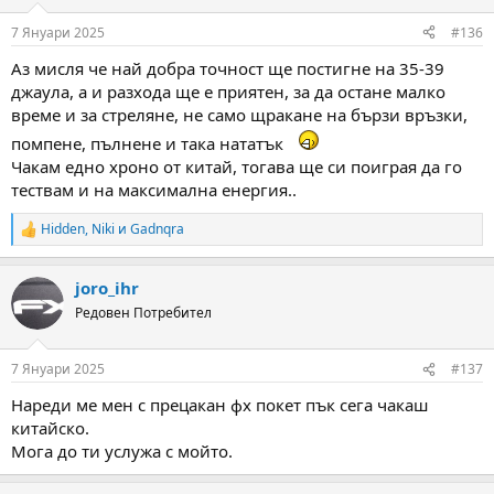
o
n
7 Януари 2025
#136
s
:
Аз мисля че най добра точност ще постигне на 35-39
джаула, а и разхода ще е приятен, за да остане малко
време и за стреляне, не само щракане на бързи връзки,
помпене, пълнене и така нататък
Чакам едно хроно от китай, тогава ще си поиграя да го
тествам и на максимална енергия..
Hidden
,
Niki
и
Gadnqra
R
e
a
joro_ihr
c
t
Редовен Потребител
i
o
n
7 Януари 2025
#137
s
:
Нареди ме мен с прецакан фх покет пък сега чакаш
китайско.
Мога до ти услужа с мойто.