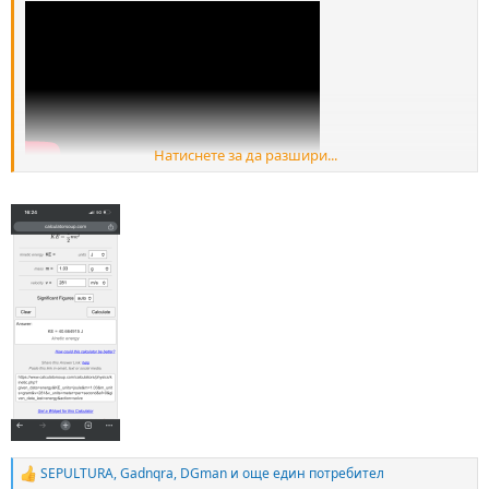
Натиснете за да разшири...
Ето го и хубен
SEPULTURA
,
Gadnqra
,
DGman
и още един потребител
R