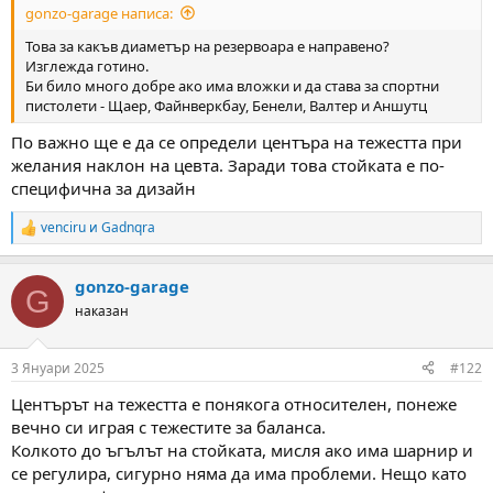
gonzo-garage написа:
м
т
а
а
Това за какъв диаметър на резервоара е направено?
т
Изглежда готино.
а
Би било много добре ако има вложки и да става за спортни
пистолети - Щаер, Файнверкбау, Бенели, Валтер и Аншутц
По важно ще е да се определи центъра на тежестта при
желания наклон на цевта. Заради това стойката е по-
специфична за дизайн
venciru
и
Gadnqra
R
e
a
gonzo-garage
c
G
t
наказан
i
o
n
3 Януари 2025
#122
s
:
Центърът на тежестта е понякога относителен, понеже
вечно си играя с тежестите за баланса.
Колкото до ъгълът на стойката, мисля ако има шарнир и
се регулира, сигурно няма да има проблеми. Нещо като