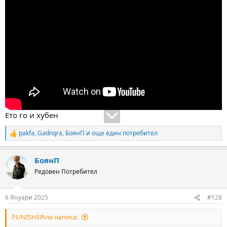
Ето го и хубен
pakfa
,
Gadnqra
,
БоянП
и още един потребител
R
e
a
БоянП
c
t
Редовен Потребител
i
o
n
6 Януари 2025
#128
s
:
PUNISHERvw написа: