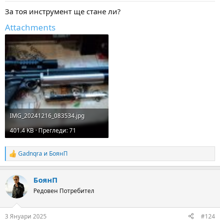
:
За тоя инструмент ще стане ли?
Attachments
IMG_20241216_083534.jpg
401.4 KB · Прегледи: 71
Gadnqra
и
БоянП
R
e
a
БоянП
c
t
Редовен Потребител
i
o
n
3 Януари 2025
#124
s