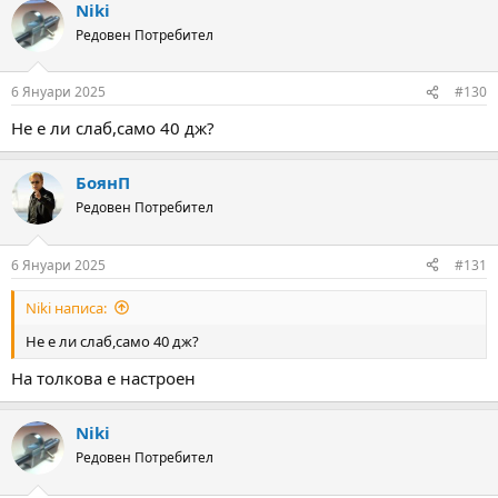
Niki
c
t
Редовен Потребител
i
o
n
6 Януари 2025
#130
s
:
Не е ли слаб,само 40 дж?
БоянП
Редовен Потребител
6 Януари 2025
#131
Niki написа:
Не е ли слаб,само 40 дж?
На толкова е настроен
Niki
Редовен Потребител