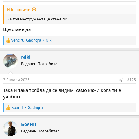
:
Niki написа:
За тоя инструмент ще стане ли?
Ще стане да
venciru
,
Gadnqra
и
Niki
R
e
a
Niki
c
t
Редовен Потребител
i
o
n
3 Януари 2025
#125
s
:
Така и така трябва да се видим, само кажи кога ти е
удобно...
БоянП
и
Gadnqra
R
e
a
БоянП
c
t
Редовен Потребител
i