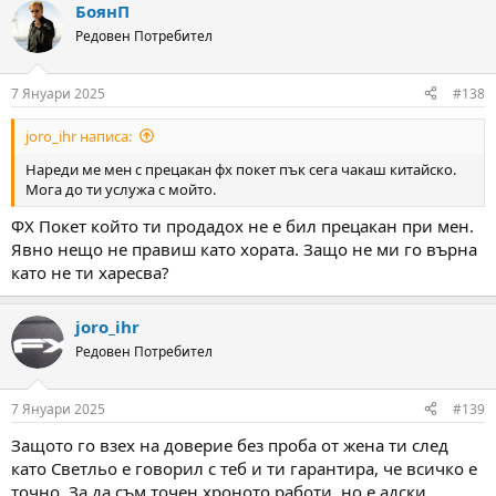
БоянП
Редовен Потребител
7 Януари 2025
#138
joro_ihr написа:
Нареди ме мен с прецакан фх покет пък сега чакаш китайско.
Мога до ти услужа с мойто.
ФХ Покет който ти продадох не е бил прецакан при мен.
Явно нещо не правиш като хората. Защо не ми го върна
като не ти харесва?
joro_ihr
Редовен Потребител
7 Януари 2025
#139
Защото го взех на доверие без проба от жена ти след
като Светльо е говорил с теб и ти гарантира, че всичко е
точно. За да съм точен хроното работи, но е адски