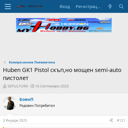
Вход
Регистрация
Компресионна Пневматика
Huben GK1 Pistol скъп,но мощен semi-auto
пистолет
А
Н
SEPULTURA
16 Септември 2023
в
а
т
ч
БоянП
о
а
Редовен Потребител
р
л
н
н
а
а
3 Януари 2025
#121
т
Д
е
а