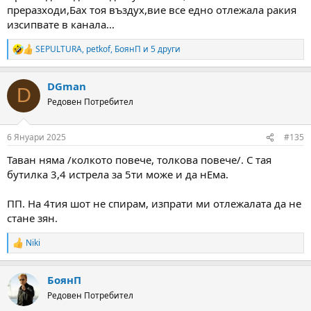
преразходи,Бах тоя въздух,вие все едно отлежала ракия
изсипвате в канала...
SEPULTURA
,
petkof
,
БоянП
и 5 други
R
e
a
DGman
c
D
t
Редовен Потребител
i
o
n
6 Януари 2025
#135
s
:
Таван няма /колкото повече, толкова повече/. С тая
бутилка 3,4 истрела за 5ти може и да нЕма.
ПП. На 4тия шот не спирам, изпрати ми отлежалата да не
стане зян.
Niki
R
e
a
БоянП
c
t
Редовен Потребител
i