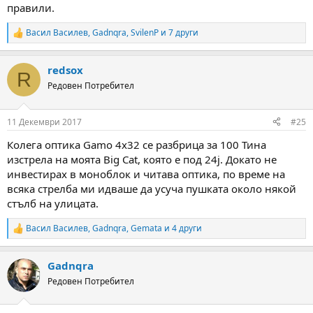
правили.
Васил Василев
,
Gadnqra
,
SvilenP
и 7 други
R
e
a
redsox
c
R
t
Редовен Потребител
i
o
n
11 Декември 2017
#25
s
:
Колега оптика Gamo 4x32 се разбрица за 100 Тина
изстрела на моята Big Cat, която е под 24j. Докато не
инвестирах в моноблок и читава оптика, по време на
всяка стрелба ми идваше да усуча пушката около някой
стълб на улицата.
Васил Василев
,
Gadnqra
,
Gemata
и 4 други
R
e
a
Gadnqra
c
t
Редовен Потребител
i
o
n