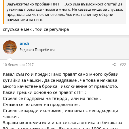
а
а
Задължително пробвай HN FTT. Ако има възможност опитай да
т
утежниш приклада - помага много. Не казваш нищо за спусъка,
а
предполагам че не е много лек. Ако има начин му обърни
внимание и на него.
спусъка е мек , той се регулира
andi
Редовен Потребител
10 Декември 2017
#22
Казал съм го и преди : Гамо правят само много хубави
кутийки за чашки . Да се надяваме , че това е някаква
много качествена бройка , изключение от правилото.
Какви грешки основно се правят с ПП :
Стреля се подпряна на твърдо , или на пясък .
Смазва се по съвет на продавачите .
Стреля се заради икономия , или инат с неподходящи
чашки .
Заради икономия или инат се слага оптика от битака за
50 лв , с монтажи за 8 лв . Всъщност и от 1000 лв да е