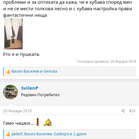
проблеми и за оптиката да кажа, че е хубава според мен
и не се мести толкова лесно и с хубава настройка прави
фантастични неща
.
Ето я и пушката.
Последна промяна:
20 Януари 2018
Васил Василев
и
Gemata
R
e
a
SvilenP
c
t
Редовен Потребител
i
o
n
20 Януари 2018
#31
s
:
Гамо чашки.....
petkof
,
Васил Василев
,
Gadnqra
и 2 други
R