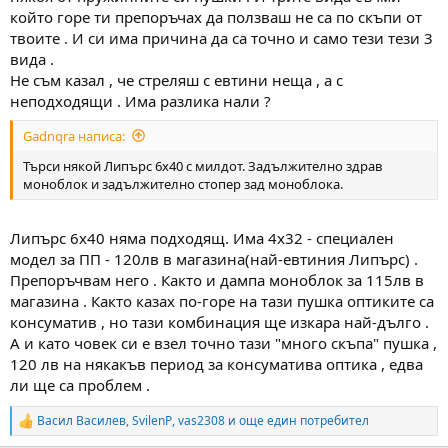
който горе ти препоръчах да ползваш не са по скъпи от
твоите . И си има причина да са точно и само тези тези 3
вида .
Не съм казал , че стреляш с евтини неща , а с
неподходящи . Има разлика нали ?
Gadnqra написа:
Търси някой Липърс 6х40 с милдот. Задължително здрав
моноблок и задължително стопер зад моноблока.
Липърс 6х40 няма подходящ. Има 4х32 - специален
модел за ПП - 120лв в магазина(най-евтиния Липърс) .
Препоръчвам него . Както и дампа моноблок за 115лв в
магазина . Както казах по-горе на тази пушка оптиките са
консуматив , но тази комбинация ще изкара най-дълго .
А и като човек си е взел точно тази "много скъпа" пушка ,
120 лв на някакъв период за консуматива оптика , едва
ли ще са проблем .
Васил Василев
,
SvilenP
,
vas2308
и още един потребител
R
e