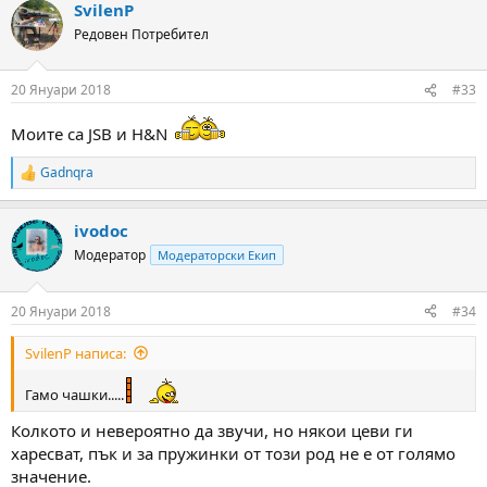
SvilenP
c
t
Редовен Потребител
i
o
n
20 Януари 2018
#33
s
:
Моите са JSB и H&N
Gadnqra
R
e
a
ivodoc
c
t
Модератор
Модераторски Екип
i
o
n
20 Януари 2018
#34
s
:
SvilenP написа:
Гамо чашки.....
Колкото и невероятно да звучи, но някои цеви ги
харесват, пък и за пружинки от този род не е от голямо
значение.