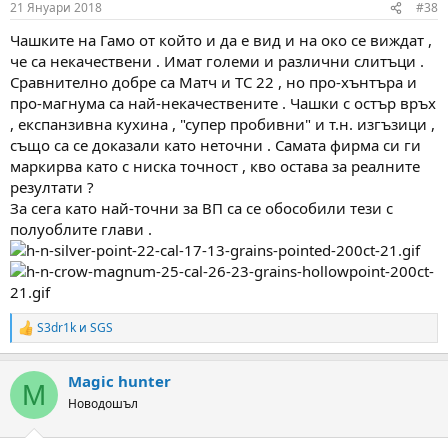
21 Януари 2018
#38
s
:
Чашките на Гамо от който и да е вид и на око се виждат ,
че са некачествени . Имат големи и различни слитъци .
Сравнително добре са Матч и ТС 22 , но про-хънтъра и
про-магнума са най-некачествените . Чашки с остър връх
, експанзивна кухина , "супер пробивни" и т.н. изгъзици ,
също са се доказали като неточни . Самата фирма си ги
маркирва като с ниска точност , кво остава за реалните
резултати ?
За сега като най-точни за ВП са се обособили тези с
полуоблите глави .
S3dr1k
и
SGS
R
e
a
Magic hunter
c
M
t
Новодошъл
i
o
n