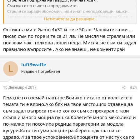
Стреля се подпряна на твърдо , или на пясък .
Смазва се по съвет на продавачите .
Стреля се заради икономия , или инат с неподходящи чашки .
Заради икономия или инат се слага оптика от битака за 50 лв , с
Натиснете за да разшири...
монтажи за 8 лв . Всъщност и от 1000 лв да е оптиката ,
вероятно пак няма да е подходяща за ПП. На тези големи
Оптиката ми е Gamo 4x32 и не е 50 лв. Чашките са ми ...
катъри въпроса с оптиката е не дали , а кога . И тя да се брои
писал съм по горе и те са 21 лв. Не мисля че стрелям или
като консуматив .
ползвам чак -толкова лоши неща. Мисля ,че съм си задал
Щото накрая става като един познат , дето тегли заем за да си
правилно въпросите . Ако не знаеш , не коментирай
купи Ауди . И после година докато го изплащаше почти не го
караше , че нямал пари за газова уредба и за застраховка .
luft9waffe
L
Редовен Потребител
10 Декември 2017
#24
Гема,не го вземай навътре.Всичко писано от колегите в
темата ти е вярно.Ако бях на твое място,щях отдавна да
съм задал въпроса точно колко съм се прекарал с тази
скъпа и много мощна пушка.Колегите много меко,леко и
по-малко ти посочиха редица характерни за модела
кусури.Като ги сумираш,ще разбереш:цакнал си се
здраво.И за твое успокоение:99процента от нас тук са го