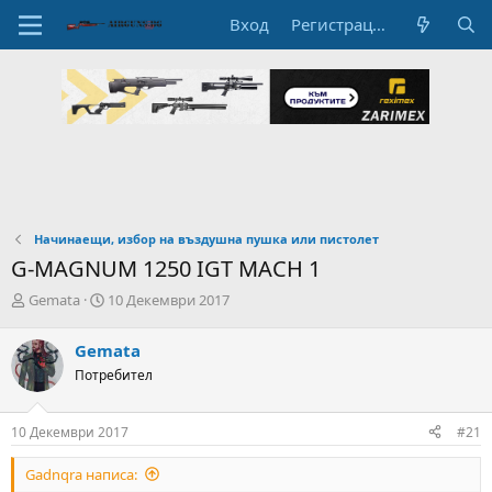
Вход
Регистрация
Начинаещи, избор на въздушна пушка или пистолет
G-MAGNUM 1250 IGT MACH 1
А
Н
Gemata
10 Декември 2017
в
а
т
ч
Gemata
о
а
Потребител
р
л
н
н
а
а
10 Декември 2017
#21
т
Д
е
а
Gadnqra написа:
м
т