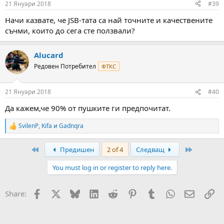
21 Януари 2018
#39
s
:
Начи казвате, че JSB-тата са най точните и качествените
съчми, които до сега сте ползвали?
Alucard
Редовен Потребител
ФТКС
21 Януари 2018
#40
Да кажем,че 90% от пушките ги предпочитат.
SvilenP
,
Kifa
и
Gadnqra
R
e
a
First
Last
Предишен
2 of 4
Следващ
c
t
You must log in or register to reply here.
i
o
n
Facebook
X
Bluesky
LinkedIn
Reddit
Pinterest
Tumblr
WhatsApp
Email
Вм
Share:
s
: