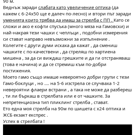
90 м.
Веднъж заради
слабата като увеличение оптика
(да
кажем с 6-24х50 ще е далеч по-лесно) и втори път заради
уменията които трябва да имаш за стрелба с ПП .
Като се
сложи и ако е кофти спусъка (много мяза на Гамовски) и
най-накрая тези чашки с чеплъци , подобни измерения
си стават направо невъзможни за изпълнение .
Колегите с други думи искаха да кажат , да смениш
чашките с по-качествени , да стреляш по хартиена
мишена , за да си виждаш грешките и да ги отстраняваш
(това е начина) и да се стремиш към по-добри
постижения.
Моето гамо също имаше невероятно добри групи с тези
Гамо-боклуци , но .... на 5-6 изстрела се случваха 1-2
невероятни флаери встрани , а така не може да разбереш
, ти ли бъркаш в стрелбата или е от чашките. За
непретенциозна тип пликлинг стрелба , стават.
Ето една моя стрелба на 90м по шишета с х24 оптика и
ЖСБ екзакт експрес .
Успех в стрелбата !