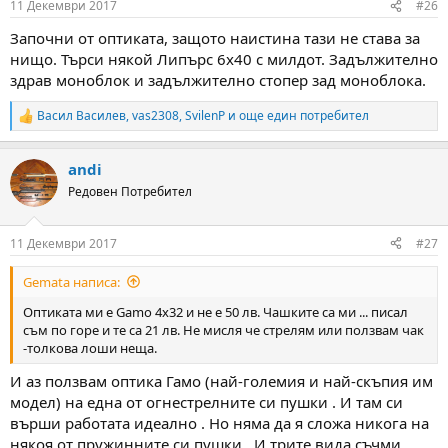
11 Декември 2017
#26
s
:
Започни от оптиката, защото наистина тази не става за
нищо. Търси някой Липърс 6х40 с милдот. Задължително
здрав моноблок и задължително стопер зад моноблока.
Васил Василев
,
vas2308
,
SvilenP
и още един потребител
R
e
a
andi
c
t
Редовен Потребител
i
o
n
11 Декември 2017
#27
s
:
Gemata написа:
Оптиката ми е Gamo 4x32 и не е 50 лв. Чашките са ми ... писал
съм по горе и те са 21 лв. Не мисля че стрелям или ползвам чак
-толкова лоши неща.
И аз ползвам оптика Гамо (най-големия и най-скъпия им
модел) на една от огнестрелните си пушки . И там си
върши работата идеално . Но няма да я сложа никога на
някоя от пружинните си пушки . И трите вида съчми