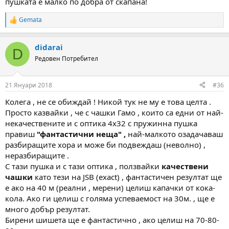
пушката е малко по добра от скапана!
Gemata
R
e
a
didarai
c
D
t
Редовен Потребител
i
o
n
21 Януари 2018
#36
s
:
Колега , не се обиждай ! Никой тук не му е това целта .
Просто казвайки , че с чашки Гамо , които са едни от най-
некачествените и с оптика 4х32 с пружинна пушка
правиш
"фантастични неща" ,
най-малкото озадачаваш
разбиращите хора и може би подвеждаш (неволно) ,
неразбиращите .
С тази пушка и с тази оптика , ползвайки
качествени
чашки
като тези на JSB (exact) , фантастичен резултат ще
е ако на 40 м (реални , мерени) целиш капачки от кока-
кола. Ако ги целиш с голяма успеваемост на 30м. , ще е
много добър резултат.
Бирени шишета ще е фантастично , ако целиш на 70-80-