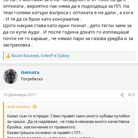
оптиката , вероятно пак няма да е подходяща за ПП. На
тези големи катъри въпроса с оптиката е не дали , а кога
. И тя да се брои като консуматив .
Щото накрая става като един познат , дето тегли заем за
да си купи Ауди . И после година докато го изплащаше
почти не го караше , че нямал пари за газова уредба и за
застраховка .
Васил Василев
,
SvilenP
и
Djubey
R
e
a
Gemata
c
t
Потребител
i
o
n
10 Декември 2017
#23
s
:
andi написа:
Казал съм го и преди : Гамо правят само много хубави кутийки
за чашки . Да се надяваме , че това е някаква много качествена
бройка , изключение от правилото.
Какви грешки основно се правят с ПП :