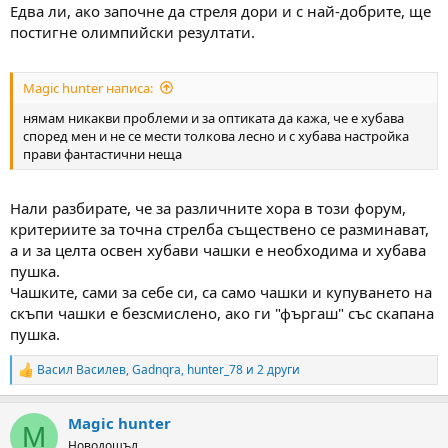
Едва ли, ако започне да стреля дори и с най-добрите, ще
постигне олимпийски резултати.
Magic hunter написа:
нямам никакви проблеми и за оптиката да кажа, че е хубава
според мен и не се мести толкова лесно и с хубава настройка
прави фантастични неща
Нали разбирате, че за различните хора в този форум,
критериите за точна стрелба съществено се разминават,
а и за целта освен хубави чашки е необходима и хубава
пушка.
Чашките, сами за себе си, са само чашки и купуването на
скъпи чашки е безсмислено, ако ги "фъргаш" със скапана
пушка.
Васил Василев
,
Gadnqra
,
hunter_78
и 2 други
R
e
a
Magic hunter
c
M
t
Новодошъл