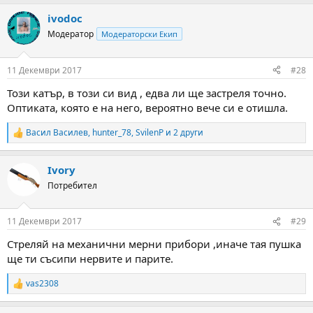
a
ivodoc
c
t
Модератор
Модераторски Екип
i
o
n
11 Декември 2017
#28
s
:
Този катър, в този си вид , едва ли ще застреля точно.
Оптиката, която е на него, вероятно вече си е отишла.
Васил Василев
,
hunter_78
,
SvilenP
и 2 други
R
e
a
Ivory
c
t
Потребител
i
o
n
11 Декември 2017
#29
s
:
Стреляй на механични мерни прибори ,иначе тая пушка
ще ти съсипи нервите и парите.
vas2308
R
e
a