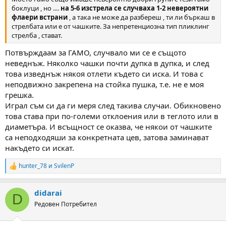
боклуци , но ....
на 5-6 изстрела се случваха 1-2 невероятни
флаери встрани
, а така не може да разбереш , ти ли бъркаш в
стрелбата или е от чашките. За непретенциозна тип пликлинг
стрелба , стават.
Потвърждаам за ГАМО, случвало ми се е същото
неведнъж. Няколко чашки почти дупка в дупка, и след
това изведнъж някоя отлети където си иска. И това с
неподвижно закрепена на стойка пушка, т.е. не е моя
грешка.
Играл съм си да ги меря след такива случаи. Обикновено
това става при по-големи отклоения или в теглото или в
диаметъра. И всъщност се оказва, че някои от чашките
са неподходяши за конкретната цев, затова заминават
накъдето си искат.
hunter_78
и
SvilenP
R
e
a
didarai
c
D
t
Редовен Потребител
i
o
n