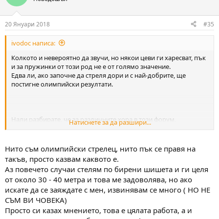
i
o
n
20 Януари 2018
#35
s
:
ivodoc написа:
Колкото и невероятно да звучи, но някои цеви ги харесват, пък
и за пружинки от този род не е от голямо значение.
Едва ли, ако започне да стреля дори и с най-добрите, ще
постигне олимпийски резултати.
Нали разбирате, че за различните хора в този форум,
Натиснете за да разшири...
критериите за точна стрелба съществено се разминават,
а и за целта освен хубави чашки е необходима и хубава пушка.
Чашките, сами за себе си, са само чашки и купуването на скъпи
Нито съм олимпийски стрелец, нито пък се правя на
чашки е безсмислено, ако ги "фъргаш" със скапана пушка.
такъв, просто казвам каквото е.
Аз повечето случаи стелям по бирени шишета и ги целя
от около 30 - 40 метра и това ме задоволява, но ако
искате да се заяждате с мен, извинявам се много ( НО НЕ
СЪМ ВИ ЧОВЕКА)
Просто си казах мнението, това е цялата работа, а и