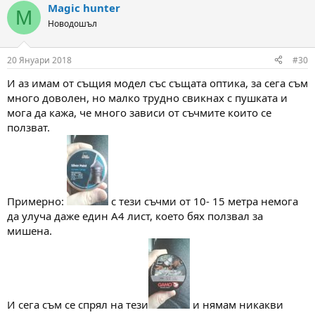
Magic hunter
c
M
t
Новодошъл
i
o
n
20 Януари 2018
#30
s
:
И аз имам от същия модел със същата оптика, за сега съм
много доволен, но малко трудно свикнах с пушката и
мога да кажа, че много зависи от съчмите които се
ползват.
Примерно:
с тези съчми от 10- 15 метра немога
да улуча даже един А4 лист, което бях ползвал за
мишена.
И сега съм се спрял на тези
и нямам никакви