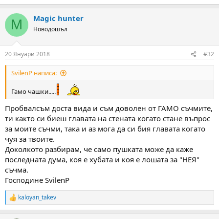
e
a
Magic hunter
c
M
t
Новодошъл
i
o
n
20 Януари 2018
#32
s
:
SvilenP написа:
Гамо чашки.....
Пробвалсъм доста вида и съм доволен от ГАМО съчмите,
ти както си биеш главата на стената когато стане въпрос
за моите съчми, така и аз мога да си бия главата когато
чуя за твоите.
Доколкото разбирам, че само пушката може да каже
последната дума, коя е хубата и коя е лошата за "НЕЯ"
съчма.
Господине SvilenP
kaloyan_takev
R
e
a