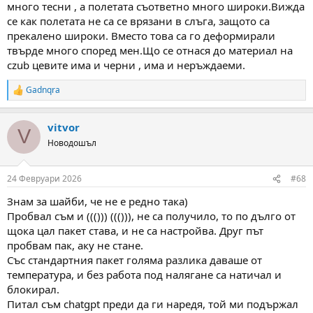
много тесни , а полетата съответно много широки.Вижда
се как полетата не са се врязани в слъга, защото са
прекалено широки. Вместо това са го деформирали
твърде много според мен.Що се отнася до материал на
czub цевите има и черни , има и неръждаеми.
Gadnqra
R
e
a
vitvor
c
V
t
Новодошъл
i
o
n
24 Февруари 2026
#68
s
:
Знам за шайби, че не е редно така)
Пробвал съм и ((())) ((())), не са получило, то по дълго от
щока цал пакет става, и не са настройва. Друг път
пробвам пак, аку не стане.
Със стандартния пакет голяма разлика даваше от
температура, и без работа под налягане са натичал и
блокирал.
Питал съм chatgpt преди да ги наредя, той ми подържал