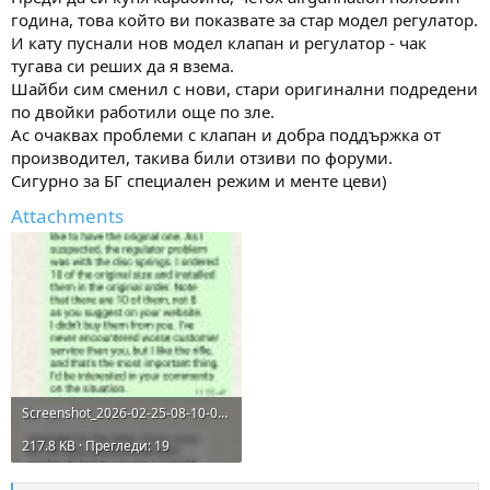
година, това който ви показвате за стар модел регулатор.
И кату пуснали нов модел клапан и регулатор - чак
тугава си реших да я взема.
Шайби сим сменил с нови, стари оригинални подредени
по двойки работили още по зле.
Ас очаквах проблеми с клапан и добра поддържка от
производител, такива били отзиви по форуми.
Сигурно за БГ специален режим и менте цеви)
Attachments
Screenshot_2026-02-25-08-10-04-282_com.whatsapp.jpg
217.8 KB · Прегледи: 19