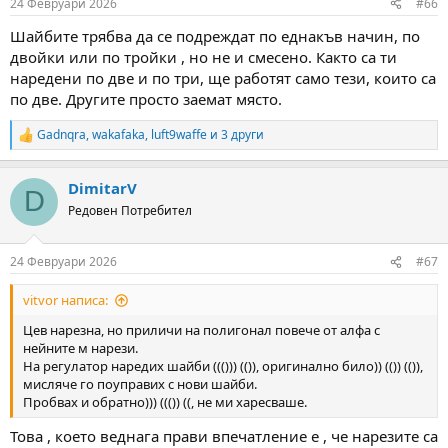
24 Февруари 2026
#66
s
:
Шайбите трябва да се подреждат по еднакъв начин, по
двойки или по тройки , но не и смесено. Както са ти
наредени по две и по три, ще работят само тези, които са
по две. Другите просто заемат място.
Gadnqra
,
wakafaka
,
luft9waffe
и 3 други
R
e
a
DimitarV
c
D
t
Редовен Потребител
i
o
n
24 Февруари 2026
#67
s
:
vitvor написа:
Цев нарезна, но приличи на полигонал повече от алфа с
нейните м нарези.
На регулатор наредих шайби ((())) (()), оригинално било)) (()) (()),
мисляче го поуправих с нови шайби.
Пробвах и обратно))) ((()) ((, не ми харесваше.
Това , което веднага прави впечатление е , че нарезите са