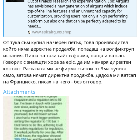
Out of tireless research and experimentation, Epic Airguns
has envisioned a new generation of airguns which include
top-of-the line features and an unmatched capacity for
customization, providing users not only a high performing
platform but also one that can be perfectly adapted to its
needs...
www.epicairguns.shop
От тука съм купил на черен петък, това производител
който няма деректна продажба, попадаш на волфикгруп
испания. Пиша на този сайт в форма, поща и ватсап.
Говорих с знаящти хора за epic, да им намеря директен
контакт. Расказаха ми че фирма състои от 3ма чувека
само, затова нямат директна продажба. Дадоха ми ватсап
на Франциско, писах на него - без отговор.
Attachments