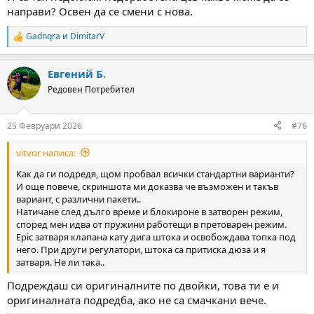
направи? Освен да се смени с нова.
Gadnqra
и
DimitarV
R
e
a
Евгений Б.
c
t
Редовен Потребител
i
o
n
25 Февруари 2026
#76
s
:
vitvor написа:
Как да ги подредя, щом пробвал всички стандартни варианти?
И още повече, скриншота ми доказва че възможен и такъв
вариант, с различни пакети..
Натичане след дълго време и блокироне в затворен режим,
според мен идва от пружини работещи в претоварен режим.
Epic затваря клапана кату дига штока и освобождава топка под
него. При други регулатори, штока са притиска дюза и я
затваря. Не ли така..
Подреждаш си оригиналните по двойки, това ти е и
оригиналната подредба, ако не са смачкани вече.