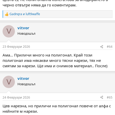
черно отвътре няма да го коментирам.
Gadnqra
и
luft9waffe
R
e
a
vitvor
c
V
t
Новодошъл
i
o
n
23 Февруари 2026
#64
s
:
Ама... Приличи много на полигонал. Край този
полигонал има някакви много тясни нарези, тях не
смятам за нарези. Ще има и снимков материал.. После)
vitvor
V
Новодошъл
24 Февруари 2026
#65
Цев нарезна, но приличи на полигонал повече от алфа с
нейните м нарези.