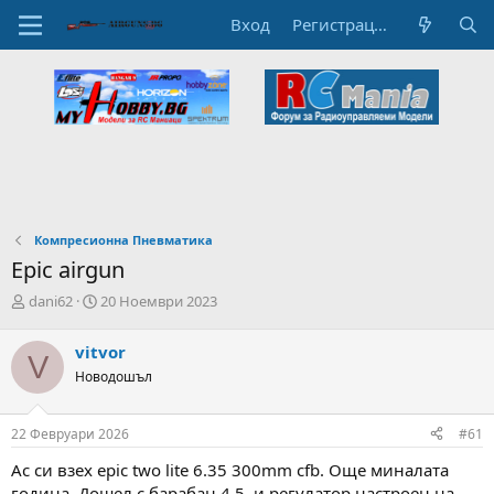
Вход
Регистрация
Компресионна Пневматика
Epic airgun
А
Н
dani62
20 Ноември 2023
в
а
т
ч
vitvor
V
о
а
Новодошъл
р
л
н
н
а
а
22 Февруари 2026
#61
т
Д
е
а
Ас си взех epic two lite 6.35 300mm cfb. Още миналата
м
т
година. Дошел с барабан 4.5, и регулатор настроен на