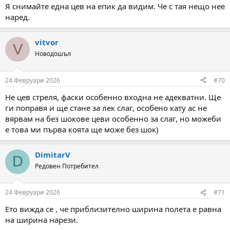
Я снимайте една цев на епик да видим. Че с тая нещо нее
наред.
vitvor
V
Новодошъл
24 Февруари 2026
#70
Не цев стреля, фаски особенно входна не адекватни. Ще
ги поправя и ще стане за лек слаг, особено кату ас не
вярвам на без шокове цеви особенно за слаг, но можеби
е това ми първа коята ще може без шок)
DimitarV
D
Редовен Потребител
24 Февруари 2026
#71
Ето вижда се , че приблизително ширина полета е равна
на ширина нарези.