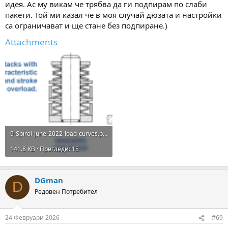
идея. Ас му викам че трябва да ги подпирам по слаби
пакети. Той ми казал че в моя случай дюзата и настройки
са ограничават и ще стане без подпиране.)
Attachments
9-Spirol-June-2022-load-curves.png
141.8 KB · Прегледи: 15
DGman
D
Редовен Потребител
24 Февруари 2026
#69