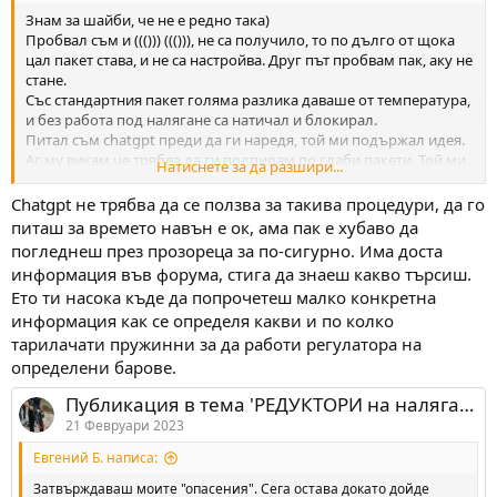
Знам за шайби, че не е редно така)
Пробвал съм и ((())) ((())), не са получило, то по дълго от щока
цал пакет става, и не са настройва. Друг път пробвам пак, аку не
стане.
Със стандартния пакет голяма разлика даваше от температура,
и без работа под налягане са натичал и блокирал.
Питал съм chatgpt преди да ги наредя, той ми подържал идея.
Ас му викам че трябва да ги подпирам по слаби пакети. Той ми
Натиснете за да разшири...
казал че в моя случай дюзата и настройки са ограничават и ще
стане без подпиране.)
Chatgpt не трябва да се ползва за такива процедури, да го
питаш за времето навън е ок, ама пак е хубаво да
погледнеш през прозореца за по-сигурно. Има доста
информация във форума, стига да знаеш какво търсиш.
Ето ти насока къде да попрочетеш малко конкретна
информация как се определя какви и по колко
тарилачати пружинни за да работи регулатора на
определени барове.
Публикация в тема 'РЕДУКТОРИ на налягането в PCP.'
21 Февруари 2023
Евгений Б. написа:
Затвърждаваш моите "опасения". Сега остава докато дойде