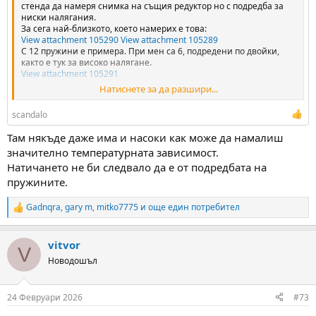
стенда да намеря снимка на същия редуктор но с подредба за
ниски налягания.
За сега най-близкото, което намерих е това:
View attachment 105290
View attachment 105289
С 12 пружини е примера. При мен са 6, подредени по двойки,
както е тук за високо налягане.
View attachment 105291
Натиснете за да разшири...
Ако следваме логиката, би трябвало като се завъртят по
единично и останат 5 общо (10 са примерните) да получим
scandalo
идентична дължина и редуктора да заработи в ниските
налягания.
Там някъде даже има и насоки как може да намалиш
значително температурната зависимост.
@Kameno Karp
, да, точно него гледах, както и повечето качени
пдф-и в хумата, но май само тук има писано...
Натичането не би следвало да е от подредбата на
пружините.
Gadnqra
,
gary m
,
mitko7775
и още един потребител
R
e
a
vitvor
c
V
t
Новодошъл
i
o
n
24 Февруари 2026
#73
s
: