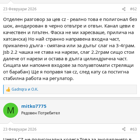
o
n
23 Февруари 2026
#62
s
:
Отделен разговор за цев cz - реално това е полигонал без
шок, анодирован в черно отвътре и отвън. Канал цеви е
качествен и плътен. Фаска не ми харесваше, прилича на
хатсанска) Но най странно направена входна част,
прикалено дълга - смятана или за дълъг слаг на 3-4грам.
Jsb 2.2 чашка не става на нарези, слаг 2.2грам сищо стои
далече от нарези и остава в дълга цилиндрична част.
Сищата ми напомня входове за полуавтомати стрелящи
от барабан) Ще я поправя тая cz, след кату са постигна
стабилна работа на регулатор.
Gadnqra
и
O.K.
R
e
a
mitko7775
c
M
t
Редовен Потребител
i
o
n
23 Февруари 2026
#63
s
:
Цевта CZ не полигонална колега.Това за анодирането в