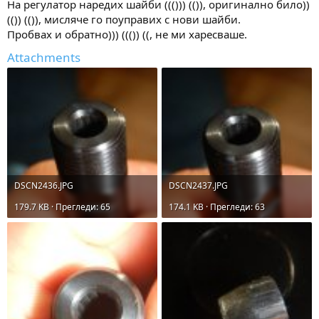
На регулатор наредих шайби ((())) (()), оригинално било))
(()) (()), мисляче го поуправих с нови шайби.
Пробвах и обратно))) ((()) ((, не ми харесваше.
Attachments
DSCN2436.JPG
DSCN2437.JPG
179.7 KB · Прегледи: 65
174.1 KB · Прегледи: 63