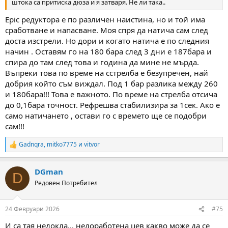
штока са притиска дюза и я затваря. Не ли така..
Epic редуктора е по различен наистина, но и той има
сработване и напасване. Моя спря да натича сам след
доста изстрели. Но дори и когато натича е по следния
начин . Оставям го на 180 бара след 3 дни е 187бара и
спира до там след това и година да мине не мърда.
Въпреки това по време на сстрелба е безупречен, най
добрия който съм виждал. Под 1 бар разлика между 260
и 180бара!!! Това е важното. По време на стрелба отсича
до 0,1бара точност. Рефрешва стабилизира за 1сек. Ако е
само натичането , остави го с времето ще се подобри
сам!!!
Gadnqra
,
mitko7775
и
vitvor
R
e
a
DGman
c
D
t
Редовен Потребител
i
o
n
24 Февруари 2026
#75
s
:
И са тая недокла... недоработена цев какво може да се