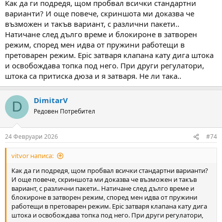
Как да ги подредя, щом пробвал всички стандартни
варианти? И още повече, скриншота ми доказва че
възможен и такъв вариант, с различни пакети..
Натичане след дълго време и блокироне в затворен
режим, според мен идва от пружини работещи в
претоварен режим. Epic затваря клапана кату дига штока
и освобождава топка под него. При други регулатори,
штока са притиска дюза и я затваря. Не ли така..
DimitarV
D
Редовен Потребител
24 Февруари 2026
#74
vitvor написа:
Как да ги подредя, щом пробвал всички стандартни варианти?
И още повече, скриншота ми доказва че възможен и такъв
вариант, с различни пакети.. Натичане след дълго време и
блокироне в затворен режим, според мен идва от пружини
работещи в претоварен режим. Epic затваря клапана кату дига
штока и освобождава топка под него. При други регулатори,