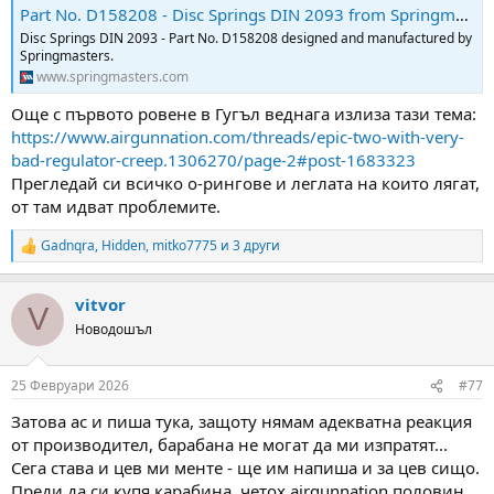
Part No. D158208 - Disc Springs DIN 2093 from Springmasters
Disc Springs DIN 2093 - Part No. D158208 designed and manufactured by
Springmasters.
www.springmasters.com
Още с първото ровене в Гугъл веднага излиза тази тема:
https://www.airgunnation.com/threads/epic-two-with-very-
bad-regulator-creep.1306270/page-2#post-1683323
Прегледай си всичко о-рингове и леглата на които лягат,
от там идват проблемите.
Gadnqra
,
Hidden
,
mitko7775
и 3 други
R
e
a
vitvor
c
V
t
Новодошъл
i
o
n
25 Февруари 2026
#77
s
:
Затова ас и пиша тука, защоту нямам адекватна реакция
от производител, барабана не могат да ми изпратят...
Сега става и цев ми менте - ще им напиша и за цев сищо.
Преди да си купя карабина, четох airgunnation половин