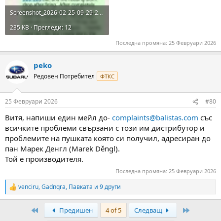
Screenshot_2026-02-25-09-29-28-973_com.whatsapp.jpg
235 KB · Прегледи: 12
Последна промяна:
25 Февруари 2026
peko
Редовен Потребител
ФТКС
25 Февруари 2026
#80
Витя, напиши един мейл до-
complaints@balistas.com
със
всичките проблеми свързани с този им дистрибутор и
проблемите на пушката която си получил, адресиран до
пан Марек Денгл (Marek Děngl).
Той е производителя.
Последна промяна:
25 Февруари 2026
venciru
,
Gadnqra
,
Павката
и 9 други
R
e
a
First
Last
Предишен
4 of 5
Следващ
c