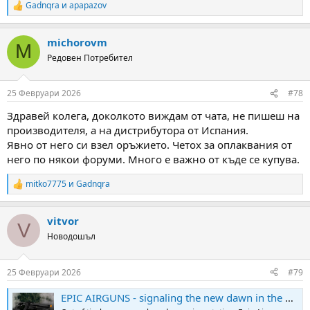
Gadnqra
и
apapazov
R
e
a
michorovm
c
M
t
Редовен Потребител
i
o
n
25 Февруари 2026
#78
s
:
Здравей колега, доколкото виждам от чата, не пишеш на
производителя, а на дистрибутора от Испания.
Явно от него си взел оръжието. Четох за оплаквания от
него по някои форуми. Много е важно от къде се купува.
mitko7775
и
Gadnqra
R
e
a
vitvor
c
V
t
Новодошъл
i
o
n
25 Февруари 2026
#79
s
:
EPIC AIRGUNS - signaling the new dawn in the World of Airguns