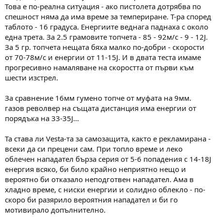
Това е по-реална ситуация - ако пистолета дотрябва по
спешност няма да има време за темпериране. Т-ра според
таблото - 16 градуса. Енергиите веднага паднаха с около
една трета. За 2.5 грамовите топчета - 85 - 92м/с - 9 - 12J.
За 5 гр. топчета нещата бяха малко по-добри - скорости
от 70-78м/с и енергии от 11-15J. И в двата теста имаме
прогресивно намаляване на скоростта от първи към
шести изстрел.
За сравнение 16мм гумено топче от муфата на 9мм.
газов револвер на същата дистанция има енергии от
порядъка на 33-35J...
Та става ли Vesta-та за самозащита, както е рекламирана -
всеки да си прецени сам. При топло време и леко
облечен нападател бърза серия от 5-6 попадения с 14-18J
енергия всяко, би било крайно неприятно нещо и
вероятно би отказало неподготвен нападател. Ама в
хладно време, с ниски енергии и солидно облекло - по-
скоро би разярило вероятния нападател и би го
мотивирало допълнително.