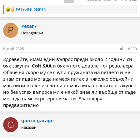
tvt1968
и
batnan
R
e
a
Petar7
c
P
t
Новодошъл
i
o
n
8 Май 2025
#330
s
:
Здравейте, имам един въпрос преди около 2 години си
бях закупил
Colt SAA
и бях много доволен от револвера.
Обаче на скоро му се счупи пружината на петлето и не
знам от къде мога да намеря питах в няколко оръжейни
магазини включително и от магазина от, който е закупен
но без успех въпроса ми е някой знае ли въобще от къде
мога да намеря резервни части. Благодаря
предварително
gonzo-garage
G
наказан