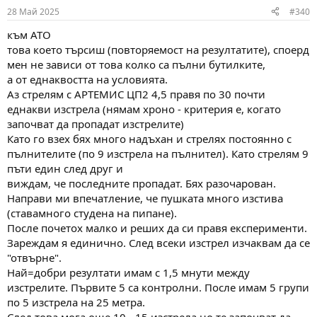
n
28 Май 2025
#340
s
:
към АТО
това което търсиш (повторяемост на резултатите), споерд
мен не зависи от това колко са пълни бутилките,
а от еднаквостта на условията.
Аз стрелям с АРТЕМИС ЦП2 4,5 правя по 30 почти
еднакви изстрела (нямам хроно - критерия е, когато
започват да пропадат изстрелите)
Като го взех бях много надъхан и стрелях постоянно с
пълнителите (по 9 изстрела на пълнител). Като стрелям 9
пъти един след друг и
виждам, че последните пропадат. Бях разочарован.
Направи ми впечатление, че пушката много изстива
(ставамного студена на пипане).
После почетох малко и реших да си правя експерименти.
Зареждам я единично. След всеки изстрел изчаквам да се
"отвърне".
Най=добри резултати имам с 1,5 мнути между
изстрелите. Първите 5 са контролни. После имам 5 групи
по 5 изстрела на 25 метра.
След това мога още 10 - 15 изстрела но те започват да