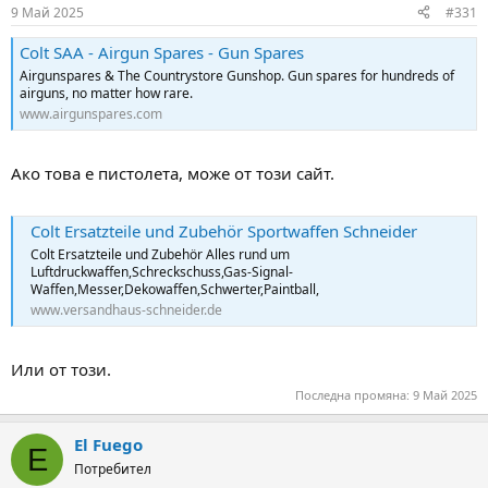
9 Май 2025
#331
Colt SAA - Airgun Spares - Gun Spares
Airgunspares & The Countrystore Gunshop. Gun spares for hundreds of
airguns, no matter how rare.
www.airgunspares.com
Ако това е пистолета, може от този сайт.
Colt Ersatzteile und Zubehör Sportwaffen Schneider
Colt Ersatzteile und Zubehör Alles rund um
Luftdruckwaffen,Schreckschuss,Gas-Signal-
Waffen,Messer,Dekowaffen,Schwerter,Paintball,
www.versandhaus-schneider.de
Или от този.
Последна промяна:
9 Май 2025
El Fuego
E
Потребител