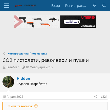
Вход
Регистрация
Компресионна Пневматика
CO2 пистолети, револвери и пушки
А
Н
FreeMan
10 Февруари 2015
в
а
т
ч
Hidden
о
а
Редовен Потребител
р
л
н
н
а
а
15 Април 2025
#321
т
Д
е
а
luft9waffe написа:
м
т