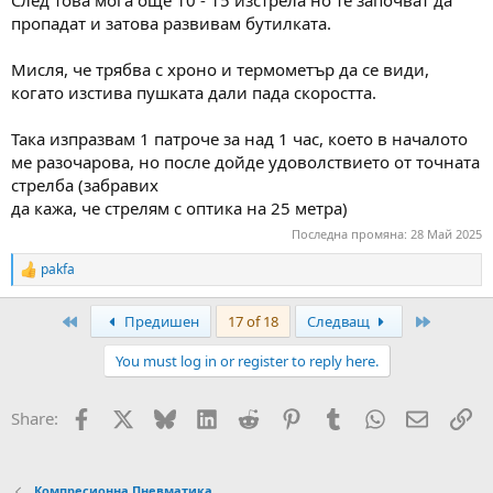
пропадат и затова развивам бутилката.
Мисля, че трябва с хроно и термометър да се види,
когато изстива пушката дали пада скоростта.
Така изпразвам 1 патроче за над 1 час, което в началото
ме разочарова, но после дойде удоволствието от точната
стрелба (забравих
да кажа, че стрелям с оптика на 25 метра)
Последна промяна:
28 Май 2025
pakfa
R
e
a
First
Last
Предишен
17 of 18
Следващ
c
t
You must log in or register to reply here.
i
o
n
Facebook
X
Bluesky
LinkedIn
Reddit
Pinterest
Tumblr
WhatsApp
Email
Вм
Share:
s
:
Компресионна Пневматика