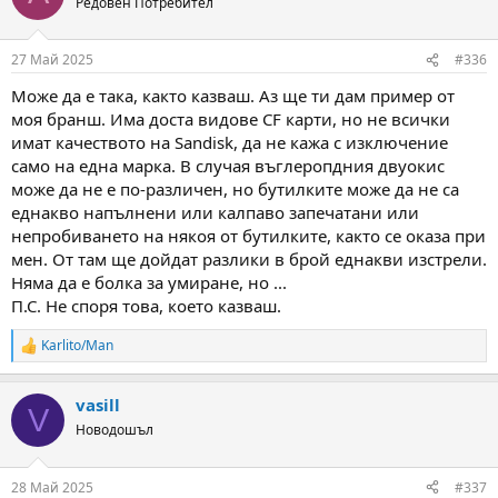
Редовен Потребител
i
o
n
27 Май 2025
#336
s
:
Може да е така, както казваш. Аз ще ти дам пример от
моя бранш. Има доста видове CF карти, но не всички
имат качеството на Sandisk, да не кажа с изключение
само на една марка. В случая въглеропдния двуокис
може да не е по-различен, но бутилките може да не са
еднакво напълнени или калпаво запечатани или
непробиването на някоя от бутилките, както се оказа при
мен. От там ще дойдат разлики в брой еднакви изстрели.
Няма да е болка за умиране, но ...
П.С. Не споря това, което казваш.
Karlito/Man
R
e
a
vasill
c
V
t
Новодошъл
i
o
n
28 Май 2025
#337
s