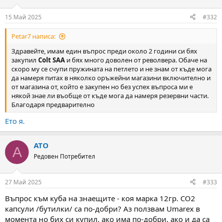
15 Май 2025
#332
Petar7 написа:
Здравейте, имам един въпрос преди около 2 години си бях
закупил
Colt SAA
и бях много доволен от револвера. Обаче на
скоро му се счупи пружината на петлето и не знам от къде мога
да намеря питах в няколко оръжейни магазини включително и
от магазина от, който е закупен но без успех въпроса ми е
някой знае ли въобще от къде мога да намеря резервни части.
Благодаря предварително
Ето я.
ATO
A
Редовен Потребител
27 Май 2025
#333
Въпрос към куба на знаещите - коя марка 12гр. CO2
капсули /бутилки/ са по-добри? Аз ползвам Umarex в
момента но бих си купил, ако има по-добри, ако и да са