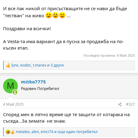
И все пак никой от присъстващите не се нави да бъде
"тестван" на живо
...
Поздрави на всички!
А Vesta-та има вариант да я пусна за продажба на по-
късен етап.
Последна промяна:
4 Май 2025
lynx
,
ivodoc
,
t.marev
и 3 други
R
e
a
mitko7775
c
M
t
Редовен Потребител
i
o
n
4 Май 2025
#327
s
:
Според мен в лятно време ще те защити от котарака на
съседа...За зимата- не знам.
metalex
,
akm
,
emci74
и още един потребител
R