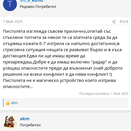
c
T
t
Редовен Потребител
i
o
n
1 Май 2025
#324
s
:
Пистолета изглежда съвсем прилично,опитай със
стъклени топчета за някои те са златната среда.За да
отървеш кожата 6-7 изтрела са напълно достатъчни,в
стресовна ситуация нещата се развиват бързо и в къса
дистанция.Едва ли ще имаш време да
презареждаш.Добре е да имаш включен "радар" и да
усещаш опасностите преди да възникнат (най-доброто
решение на всеки конфликт е да няма конфликт !)
Пистолета не е магическо устройство което изтрива
опасностите...
Последна промяна:
1 Май 2025
akm
R
e
a
akm
c
t
Потребител
i