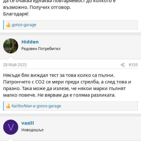
да се очаква еднаква повтаряемост до колкото е
възможно. Получих отговор.
Благодаря!
gonzo-garage
R
e
a
Hidden
c
t
Редовен Потребител
i
o
n
28 Май 2025
#339
s
:
Някъде бях виждал тест за това колко са пълни.
Патрончето с СО2 се мери преди стрелба, а след това и
празно. Така може да излезе, че някои марки пълнят
малко повече. Не вярвам да е голяма разликата.
Karlito/Man
и
gonzo-garage
R
e
a
vasill
c
V
t
Новодошъл
i
o