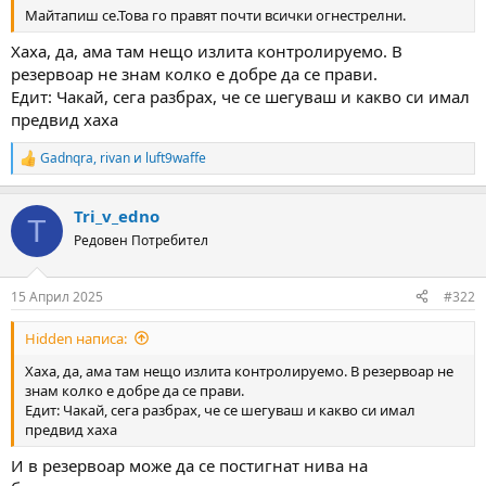
а
а
Майтапиш се.Това го правят почти всички огнестрелни.
т
а
Хаха, да, ама там нещо излита контролируемо. В
резервоар не знам колко е добре да се прави.
Едит: Чакай, сега разбрах, че се шегуваш и какво си имал
предвид хаха
Gadnqra
,
rivan
и
luft9waffe
R
e
a
Tri_v_edno
c
T
t
Редовен Потребител
i
o
n
15 Април 2025
#322
s
:
Hidden написа:
Хаха, да, ама там нещо излита контролируемо. В резервоар не
знам колко е добре да се прави.
Едит: Чакай, сега разбрах, че се шегуваш и какво си имал
предвид хаха
И в резервоар може да се постигнат нива на