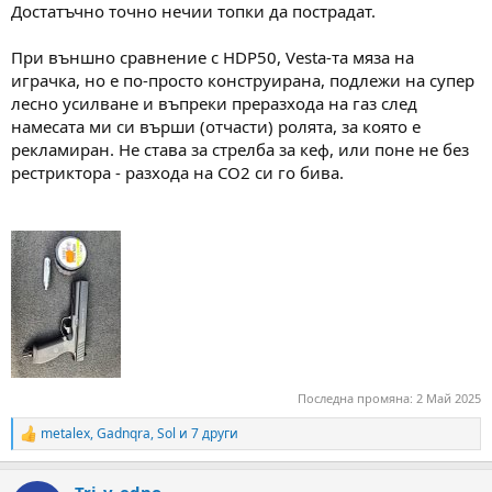
Достатъчно точно нечии топки да пострадат.
При външно сравнение с HDP50, Vesta-та мяза на
играчка, но е по-просто конструирана, подлежи на супер
лесно усилване и въпреки преразхода на газ след
намесата ми си върши (отчасти) ролята, за която е
рекламиран. Не става за стрелба за кеф, или поне не без
рестриктора - разхода на СО2 си го бива.
Последна промяна:
2 Май 2025
metalex
,
Gadnqra
,
Sol
и 7 други
R
e
a
Tri_v_edno