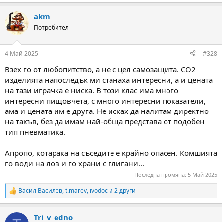
e
a
akm
c
t
Потребител
i
o
n
4 Май 2025
#328
s
:
Взех го от любопитство, а не с цел самозащита. СО2
изделията напоследък ми станаха интересни, а и цената
на тази играчка е ниска. В този клас има много
интересни пищовчета, с много интересни показатели,
ама и цената им е друга. Не исках да налитам директно
на такъв, без да имам най-обща представа от подобен
тип пневматика.
Апропо, котарака на съседите е крайно опасен. Комшията
го води на лов и го храни с глигани...
Последна промяна:
5 Май 2025
Васил Василев
,
t.marev
,
ivodoc
и 2 други
R
e
a
Tri_v_edno
c