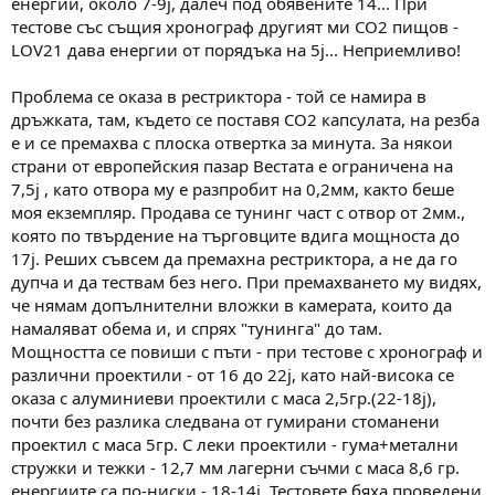
енергии, около 7-9j, далеч под обявените 14... При
тестове със същия хронограф другият ми СО2 пищов -
LOV21 дава енергии от порядъка на 5j... Неприемливо!
Проблема се оказа в рестриктора - той се намира в
дръжката, там, където се поставя СО2 капсулата, на резба
е и се премахва с плоска отвертка за минута. За някои
страни от европейския пазар Вестата е ограничена на
7,5j , като отвора му е разпробит на 0,2мм, както беше
моя екземпляр. Продава се тунинг част с отвор от 2мм.,
която по твърдение на търговците вдига мощноста до
17j. Реших съвсем да премахна рестриктора, а не да го
дупча и да тествам без него. При премахването му видях,
че нямам допълнителни вложки в камерата, които да
намаляват обема и, и спрях "тунинга" до там.
Мощността се повиши с пъти - при тестове с хронограф и
различни проектили - от 16 до 22j, като най-висока се
оказа с алуминиеви проектили с маса 2,5гр.(22-18j),
почти без разлика следвана от гумирани стоманени
проектил с маса 5гр. С леки проектили - гума+метални
стружки и тежки - 12,7 мм лагeрни съчми с маса 8,6 гр.
енергиите са по-ниски - 18-14j. Тестовете бяха проведени