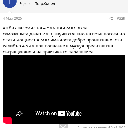
T
t
Редовен Потребител
i
o
n
4 Май 2025
#329
s
:
Аз бих заложил на 4.5мм или 6мм BB за
самозащита.Дават им 3j звучи смешно на пръв поглед но
с тази мощност 4.5мм има доста добро проникване.Този
калибър 4.5мм при попадане в мускул предизвиква
съкращаванe и на практика го парализира.
Последна промяна:
4 Май 2025