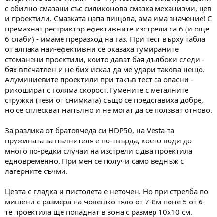
с обилно смазани със силиконова смазка механизми, цев
и проектили. Смазката цапа пищова, ама има значение! С
премахнат рестриктор ефективните изстрели са 6 (и още
6 слаби) - имаме преразход на газ. При тест върху табла
от алпака най-ефективни се оказаха гумираните
стоманени проектили, които дават бая дълбоки следи -
бях впечатлен и не бих искал да ме удари такова нещо.
Алуминиевите проектили при такъв тест са опасни -
рикошират с голяма скорост. Гумените с металните
стружки (тези от снимката) също се представиха добре,
но се сплескват напълно и не могат да се ползват отново.
За разлика от братовчеда си HDP50, на Vesta-та
пружината за пълнителя е по-твърда, което води до
много по-редки случаи на изстрели с два проектила
едновременно. При мен се получи само веднъж с
лагерните съчми.
Цевта е гладка и пистолета е неточен. Но при стрелба по
мишени с размера на човешко тяло от 7-8м поне 5 от 6-
те проектила ще попаднат в зона с размер 10х10 см.