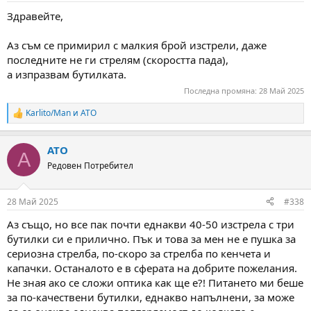
:
Здравейте,
Аз съм се примирил с малкия брой изстрели, даже
последните не ги стрелям (скоростта пада),
а изпразвам бутилката.
Последна промяна:
28 Май 2025
Karlito/Man
и
ATO
R
e
a
ATO
c
A
t
Редовен Потребител
i
o
n
28 Май 2025
#338
s
:
Аз също, но все пак почти еднакви 40-50 изстрела с три
бутилки си е прилично. Пък и това за мен не е пушка за
сериозна стрелба, по-скоро за стрелба по кенчета и
капачки. Останалото е в сферата на добрите пожелания.
Не зная ако се сложи оптика как ще е?! Питането ми беше
за по-качествени бутилки, еднакво напълнени, за може