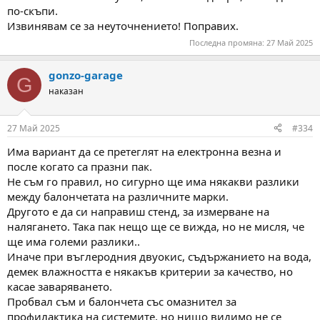
по-скъпи.
Извинявам се за неуточнението! Поправих.
Последна промяна:
27 Май 2025
gonzo-garage
G
наказан
27 Май 2025
#334
Има вариант да се претеглят на електронна везна и
после когато са празни пак.
Не съм го правил, но сигурно ще има някакви разлики
между балончетата на различните марки.
Другото е да си направиш стенд, за измерване на
налягането. Така пак нещо ще се вижда, но не мисля, че
ще има големи разлики..
Иначе при въглеродния двуокис, съдържанието на вода,
демек влажността е някакъв критерии за качество, но
касае заваряването.
Пробвал съм и балончета със омазнител за
профилактика на системите, но нищо видимо не се