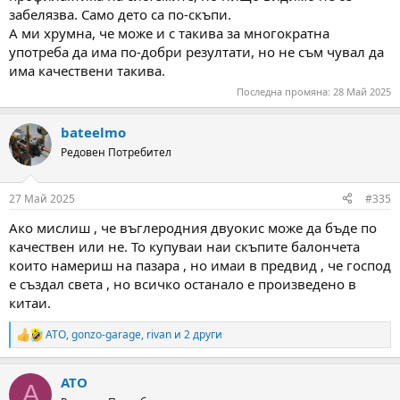
забелязва. Само дето са по-скъпи.
А ми хрумна, че може и с такива за многократна
употреба да има по-добри резултати, но не съм чувал да
има качествени такива.
Последна промяна:
28 Май 2025
bateelmo
Редовен Потребител
27 Май 2025
#335
Ако мислиш , че въглеродния двуокис може да бъде по
качествен или не. То купуваи наи скъпите балончета
които намериш на пазара , но имаи в предвид , че господ
е създал света , но всичко останало е произведено в
китаи.
ATO
,
gonzo-garage
,
rivan
и 2 други
R
e
a
ATO
c
A
t