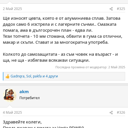
o
n
2 Май 2025
#325
s
:
Ще износят цевта, която е от алуминиева сплав. Затова
дадох само 6 изстрела и с лагерните съчми.. Смазката
помага, ама в дългосрочен план - едва ли.
Тези топчета - 10 мм стомана, обвити в гума са отлични,
макар и скъпи. Стават и за многократна употреба.
Колкото до самозащитата - аз съм човек на възраст - и
ща, не ща - избягвам всякакви ситуации.
Последна промяна от модератор:
2 Май 2025
Gadnqra
,
Sol
,
pakfa
и 4 други
R
e
a
akm
c
t
Потребител
i
o
n
4 Май 2025
#326
s
:
Здравейте колеги,
Продължавам с темата за Vesta PDW50.