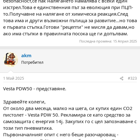
безопасност,се пак налягането намалява с всеки един
изстрел.Това е единственния път за еволюция при ПЦП-
то.Получавне на налягане от химическа реакция.След
това има и други възможни пътища за развитие...но това
е първата стъпка.Готови "рецепти" не мисля да давам,но
ако има стъпки в правилната посока ще ги допълвам.
Последна промяна:
15 Април 2025
akm
Потребител
1 Май 2025
#323
Vesta PDW50 - представяне.
Здравейте колеги,
От около два месеца, малко на шега, си купих един CO2
пистолет - Vesta PDW 50. Рекламира се като средство за
самозащита с енергия 14j. Закупих го с цел запознаване с
този тип пневматика.
Първоначалният опит с него беше разочароващ -