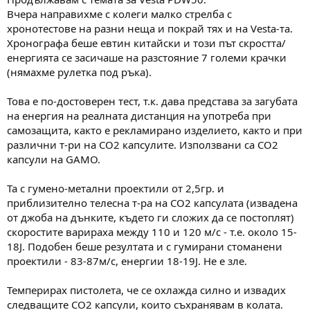
Вчера направихме с колеги малко стрелба с
хронотестове на разни неща и покрай тях и на Vesta-та.
Хронографа беше евтин китайски и този път скростта/
енергията се засичаше на разстояние 7 големи крачки
(нямахме рулетка под ръка).
Това е по-достоверен тест, т.к. дава представа за загубата
на енергия на реалната дистанция на употреба при
самозащита, както е рекламирано изделието, както и при
различни т-ри на СО2 капсулите. Използвани са СО2
капсули на GAMO.
Та с гумено-метални проектили от 2,5гр. и
приблизително телесна т-ра на СО2 капсулата (извадена
от джоба на дънките, където ги сложих да се постоплят)
скоростите варираха между 110 и 120 м/с - т.е. около 15-
18J. Подобен беше резултата и с гумирани стоманени
проектили - 83-87м/с, енергии 18-19J. Не е зле.
Темперирах пистолета, че се охлажда силно и извадих
следващите СО2 капсули, които съхранявам в колата.