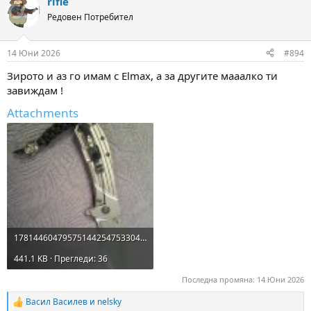
rifle
c
t
Редовен Потребител
i
o
n
14 Юни 2026
#894
s
:
Зирото и аз го имам с Elmax, a за другите мааалко ти
завиждам !
Attachments
17814460479575144254753304136567.jpg
441.1 KB · Прегледи: 36
Последна промяна:
14 Юни 2026
Васил Василев
и
nelsky
R