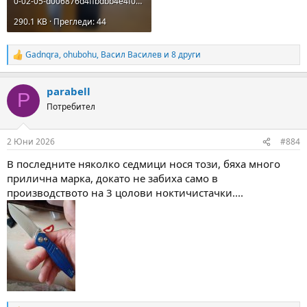
0-02-05-d006876d4ffbdbb4e4f05e63dffdcc1c4e8678a39eb718b7bbbc7a1b75d4f43e_62b24accea66e821.jpg
290.1 KB · Прегледи: 44
Gadnqra
,
ohubohu
,
Васил Василев
и 8 други
R
e
a
parabell
c
P
t
Потребител
i
o
n
2 Юни 2026
#884
s
:
В последните няколко седмици нося този, бяха много
прилична марка, докато не забиха само в
производството на 3 цолови ноктичистачки....