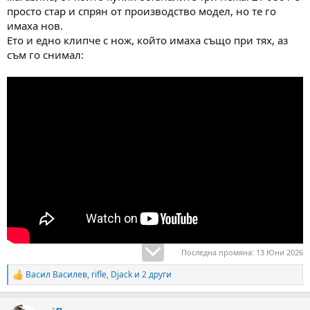
просто стар и спрян от производство модел, но те го
имаха нов.
Ето и едно клипче с нож, който имаха също при тях, аз
съм го снимал:
Последна промяна:
13 Юни 2026
Васил Василев
,
rifle
,
Djack
и 2 други
R
e
a