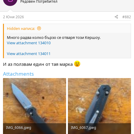
Редовен Потребител
i
o
n
2 Юни 2026
#882
s
:
Hidden написа:
Много радва колко бързо се отваря този Кершоу.
View attachment 134010
View attachment 134011
И аз ползвам един от тая марка
Attachments
IMG_6066.jpeg
IMG_6067.jpeg