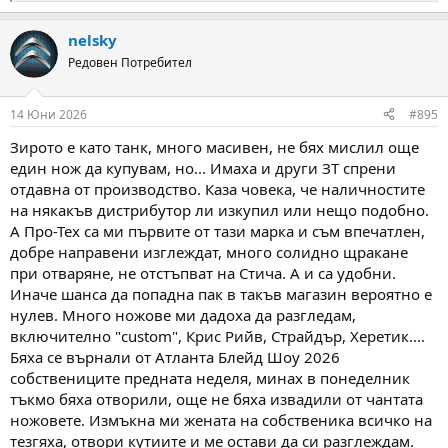
e
a
nelsky
c
t
Редовен Потребител
i
o
n
14 Юни 2026
#895
s
:
Зирото е като танк, много масивен, не бях мислил още
един нож да купувам, но... Имаха и други ЗТ спрени
отдавна от производство. Каза човека, че наличностите
на някакъв дистрибутор ли изкупил или нещо подобно.
А Про-Тех са ми първите от тази марка и съм впечатлен,
добре направени изглеждат, много солидно щракане
при отваряне, не отстъпват на Стича. А и са удобни.
Иначе шанса да попадна пак в такъв магазин вероятно е
нулев. Много ножове ми дадоха да разгледам,
включително "custom", Крис Рийв, Страйдър, Херетик....
Бяха се върнали от Атланта Блейд Шоу 2026
собствениците предната неделя, минах в понеделник
тъкмо бяха отворили, още не бяха извадили от чантата
ножовете. Измъкна ми жената на собственика всичко на
тезгяха, отвори кутиите и ме остави да си разглеждам.