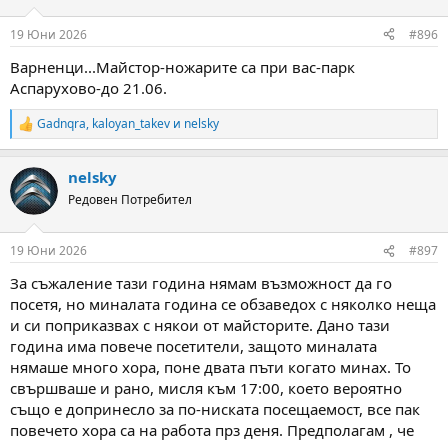
o
n
19 Юни 2026
#896
s
:
Варненци...Майстор-ножарите са при вас-парк
Аспарухово-до 21.06.
Gadnqra
,
kaloyan_takev
и
nelsky
R
e
a
nelsky
c
t
Редовен Потребител
i
o
n
19 Юни 2026
#897
s
:
За съжаление тази година нямам възможност да го
посетя, но миналата година се обзаведох с няколко неща
и си поприказвах с някои от майсторите. Дано тази
година има повече посетители, защото миналата
нямаше много хора, поне двата пъти когато минах. То
свършваше и рано, мисля към 17:00, което вероятно
също е допринесло за по-ниската посещаемост, все пак
повечето хора са на работа прз деня. Предполагам , че