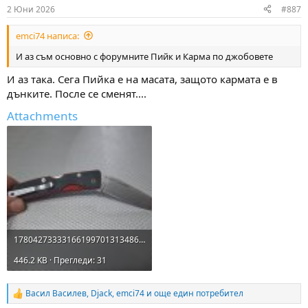
n
2 Юни 2026
#887
s
:
emci74 написа:
И аз съм основно с форумните Пийк и Карма по джобовете
И аз така. Сега Пийка е на масата, защото кармата е в
дънките. После се сменят....
Attachments
17804273333166199701313486981266.jpg
446.2 KB · Прегледи: 31
Васил Василев
,
Djack
,
emci74
и още един потребител
R