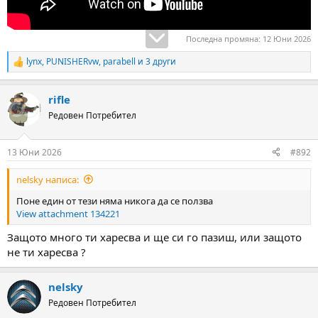
Последна промяна:
12 Юни 2026
lynx
,
PUNISHERvw
,
parabell
и 3 други
R
e
a
rifle
c
t
Редовен Потребител
i
o
n
13 Юни 2026
#892
s
:
nelsky написа:
Поне един от тези няма никога да се ползва
View attachment 134221
Защото много ти харесва и ще си го пазиш, или защото
не ти харесва ?
nelsky
Редовен Потребител