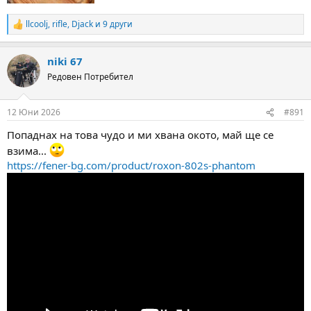
llcoolj
,
rifle
,
Djack
и 9 други
R
e
a
niki 67
c
t
Редовен Потребител
i
o
n
12 Юни 2026
#891
s
:
Попаднах на това чудо и ми хвана окото, май ще се
взима...
https://fener-bg.com/product/roxon-802s-phantom