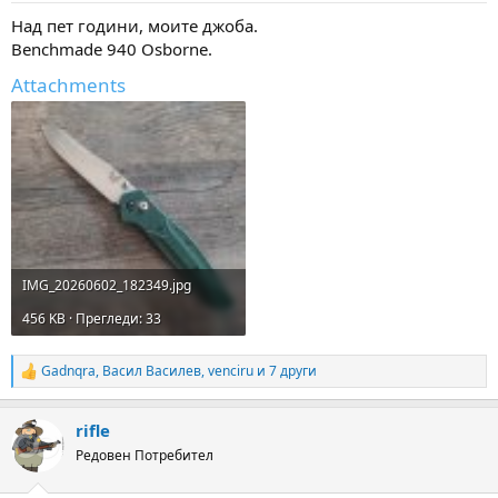
:
Над пет години, моите джоба.
Benchmade 940 Osborne.
Attachments
IMG_20260602_182349.jpg
456 KB · Прегледи: 33
Gadnqra
,
Васил Василев
,
venciru
и 7 други
R
e
a
rifle
c
t
Редовен Потребител
i
o