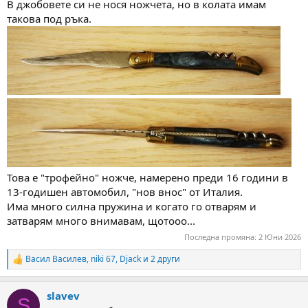
В джобовете си не нося ножчета, но в колата имам
м
т
такова под ръка.
а
а
т
а
Това е "трофейно" ножче, намерено преди 16 години в
13-годишен автомобил, "нов внос" от Италия.
Има много силна пружина и когато го отварям и
затварям много внимавам, щотооо...
Последна промяна:
2 Юни 2026
Васил Василев
,
niki 67
,
Djack
и 2 други
R
e
a
slavev
c
S
t