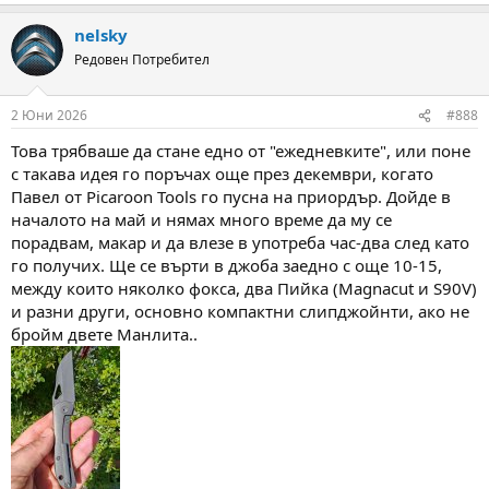
e
a
nelsky
c
t
Редовен Потребител
i
o
n
2 Юни 2026
#888
s
:
Това трябваше да стане едно от "ежедневките", или поне
с такава идея го поръчах още през декември, когато
Павел от Picaroon Tools го пусна на приордър. Дойде в
началото на май и нямах много време да му се
порадвам, макар и да влезе в употреба час-два след като
го получих. Ще се върти в джоба заедно с още 10-15,
между които няколко фокса, два Пийка (Magnacut и S90V)
и разни други, основно компактни слипджойнти, ако не
бройм двете Манлита..