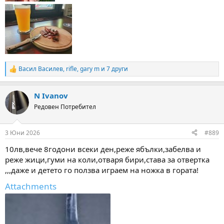
Васил Василев
,
rifle
,
gary m
и 7 други
R
e
a
N Ivanov
c
t
Редовен Потребител
i
o
n
3 Юни 2026
#889
s
:
10лв,вече 8годони всеки ден,реже ябълки,забелва и
реже жици,гуми на коли,отваря бири,става за отвертка
,,,даже и детето го ползва играем на ножка в гората!
Attachments