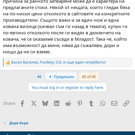
причина за ранното затваряне може да е характера на
предлаганите стоки. Някой от нещата, които гледах бяха
на по-ниски цени отколкото в сайтовете на конкретните
производители. Същото важи и за един нож и една
кована вилица (качвал съм ги назад в темата), купих ги
по-евтино отколкото после ги видях в дюкянчето на
ковача, че се оказахме съседи в Младост. Така че, който
има възможност да мине, няма да съжалява, дори и
нищо да не си вземе.
Васил Василев
,
Frankeiy
,
O.K.
и още един потребител
R
e
a
First
Предишен
45 of 45
c
t
You must log in or register to reply here.
i
o
n
Facebook
X
Bluesky
LinkedIn
Reddit
Pinterest
Tumblr
WhatsApp
Email
Вм
Share:
s
:
Дъра-Бъра