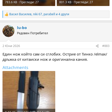
783.6 KB · Прегледи: 27
801.3 KB · Прегледи: 27
Васил Василев
,
niki 67
,
parabell
и 4 други
R
e
a
lu-bo
c
t
Редовен Потребител
i
o
n
2 Юни 2026
#883
s
:
Един нож който сам си сглобих. Острие от Тинко /elmax/
дръжка от китаиски нож и оригинална кания.
Attachments