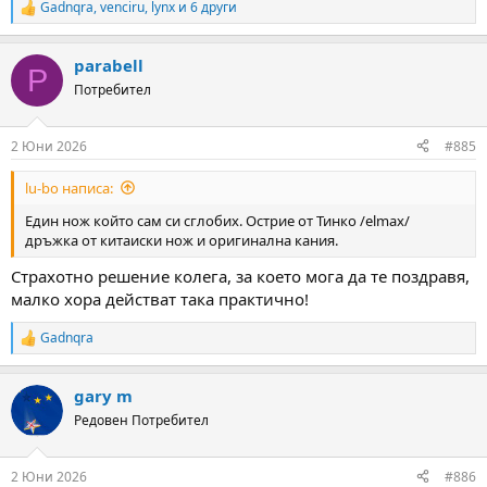
Gadnqra
,
venciru
,
lynx
и 6 други
R
e
a
parabell
c
P
t
Потребител
i
o
n
2 Юни 2026
#885
s
:
lu-bo написа:
Един нож който сам си сглобих. Острие от Тинко /elmax/
дръжка от китаиски нож и оригинална кания.
Страхотно решение колега, за което мога да те поздравя,
малко хора действат така практично!
Gadnqra
R
e
a
gary m
c
t
Редовен Потребител
i
o
n
2 Юни 2026
#886
s