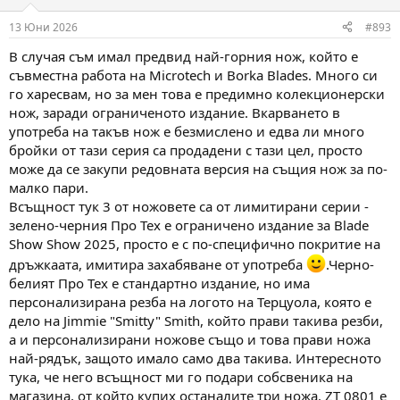
13 Юни 2026
#893
В случая съм имал предвид най-горния нож, който е
съвместна работа на Microtech и Borka Blades. Много си
го харесвам, но за мен това е предимно колекционерски
нож, заради ограниченото издание. Вкарването в
употреба на такъв нож е безмислено и едва ли много
бройки от тази серия са продадени с тази цел, просто
може да се закупи редовната версия на същия нож за по-
малко пари.
Всъщност тук 3 от ножовете са от лимитирани серии -
зелено-черния Про Тех е ограничено издание за Blade
Show Show 2025, просто е с по-специфично покритие на
дръжкаата, имитира захабяване от употреба
.Черно-
белият Про Тех е стандартно издание, но има
персонализирана резба на логото на Терцуола, която е
дело на Jimmie "Smitty" Smith, който прави такива резби,
а и персонализирани ножове също и това прави ножа
най-рядък, защото имало само два такива. Интересното
тука, че него всъщност ми го подари собсвеника на
магазина, от който купих останалите три ножа. ZT 0801 е