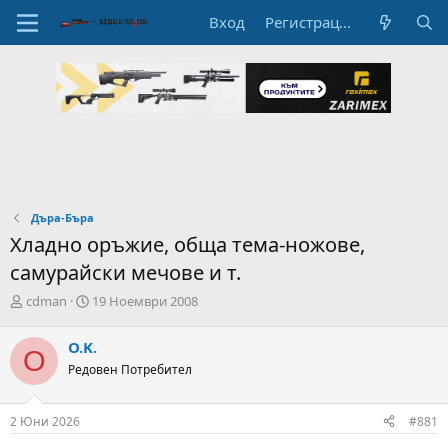
Вход
Регистрация
Дъра-Бъра
Хладно оръжие, обща тема-ножове,
самурайски мечове и т.
А
Н
cdman
19 Ноември 2008
в
а
т
ч
O.K.
O
о
а
Редовен Потребител
р
л
н
н
а
а
2 Юни 2026
#881
т
Д
е
а