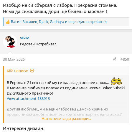
Изобщо не си сбъркал с избора. Прекрасна стомана.
Няма да съжаляваш, дори ще бъдеш очарован !
Васил Василев
,
Djack
,
Gadnqra
и още един потребител
R
e
a
staz
c
t
Редовен Потребител
i
o
n
30 Май 2026
#850
s
:
Kifa написа:
В Европа в 21 век на кой му се налага да оцелее с нож...
В момента любимец повече от година ми е ножче Böker Suiseki
D2 G10много практично!
View attachment 133913
Другия любимец ми е един габровец Дамско краче,но
предпочитам джобни ножчета,които се отварят с една ръка.И
Натиснете за да разшири...
наистина няма значение вида на стоманата а качеството на
изработка,но не съм разбирач!
Интересен дизайн.