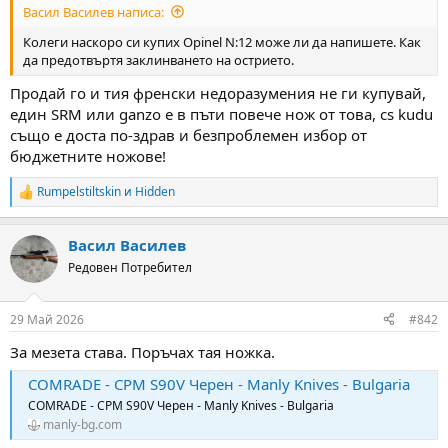
Васил Василев написа:
м
т
а
а
Колеги наскоро си купих Opinel N:12 може ли да напишете. Как
т
да предотвъртя заклинването на острието.
а
Продай го и тия френски недоразумения не ги купувай,
един SRM или ganzo е в пъти повече нож от това, cs kudu
също е доста по-здрав и безпроблемен избор от
бюджетните ножове!
Rumpelstiltskin
и
Hidden
R
e
a
Васил Василев
c
t
Редовен Потребител
i
o
n
29 Май 2026
#842
s
:
За мезета става. Поръчах тая ножка.
COMRADE - CPM S90V Черен - Manly Knives - Bulgaria
COMRADE - CPM S90V Черен - Manly Knives - Bulgaria
manly-bg.com