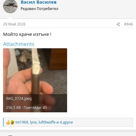
Васил Василев
c
t
Редовен Потребител
i
o
n
29 Май 2026
#846
s
:
Мойто краче изтъне !
Attachments
IMG_0724.jpeg
256.5 KB · Прегледи: 45
tvt1968
,
lynx
,
luft9waffe
и 4 други
R
e
a