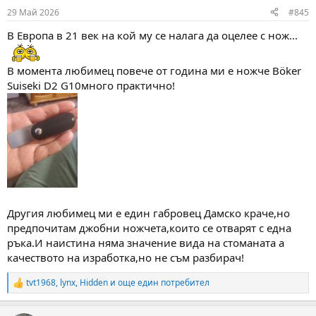
n
29 Май 2026
#845
s
:
В Европа в 21 век на кой му се налага да оцелее с нож...
В момента любимец повече от година ми е ножче Böker
Suiseki D2 G10много практично!
Другия любимец ми е един габровец Дамско краче,но
предпочитам джобни ножчета,които се отварят с една
ръка.И наистина няма значение вида на стоманата а
качеството на изработка,но не съм разбирач!
tvt1968
,
lynx
,
Hidden
и още един потребител
R
e
a