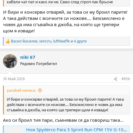
кабели чат пат и како ли не. Само след строп пак бръсне
И бири и консерви отваряй, за това си му броил парите!
А така действам с всичките си ножове.... Безсмислено е
човек да има сгъвайка в джоба, на която ще трепери
щом я извади!
Васил Василев
,
venciru
,
luft9waffe
и 4 други
R
e
a
niki 67
c
t
Редовен Потребител
i
o
n
30 Май 2026
#856
s
:
parabell написа:
И бири и консерви отваряй, за това си му броил парите! А така
действам с всичките си ножове.... Безсмислено е човек да има
сгъвайка в джоба, на която ще трепери щом я извади!
Ако си броил тия пари, съмнявам се да говориш така...
Нож Spyderco Para 3 Sprint Run CPM 15V G-10 Brown » Arms-Bg Оръжеен Магазин