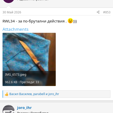
30 Май 2026
#853
RWL34 - за по-брутални действия .
)))
Attachments
IMG_6573.jpeg
962.6 KB · Прегледи: 33
Васил Василев
,
parabell
и
joro_ihr
R
e
a
joro_ihr
c
t