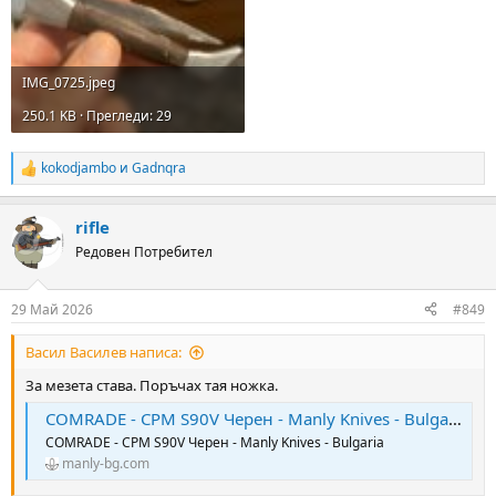
IMG_0725.jpeg
250.1 KB · Прегледи: 29
kokodjambo
и
Gadnqra
R
e
a
rifle
c
t
Редовен Потребител
i
o
n
29 Май 2026
#849
s
:
Васил Василев написа:
За мезета става. Поръчах тая ножка.
COMRADE - CPM S90V Черен - Manly Knives - Bulgaria
COMRADE - CPM S90V Черен - Manly Knives - Bulgaria
manly-bg.com