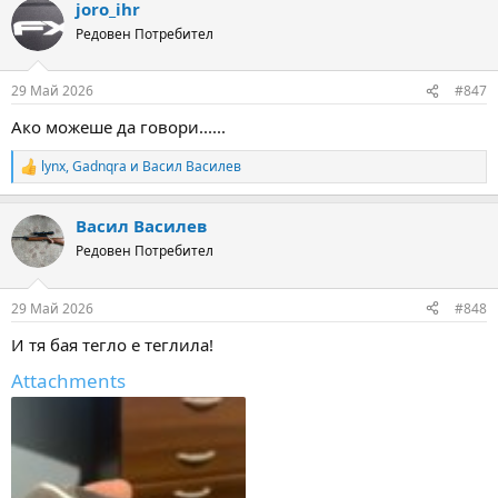
joro_ihr
c
t
Редовен Потребител
i
o
n
29 Май 2026
#847
s
:
Ако можеше да говори......
lynx
,
Gadnqra
и
Васил Василев
R
e
a
Васил Василев
c
t
Редовен Потребител
i
o
n
29 Май 2026
#848
s
:
И тя бая тегло е теглила!
Attachments