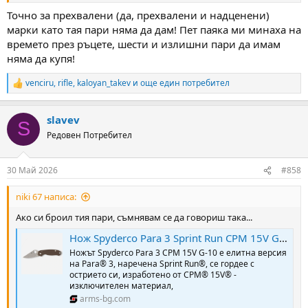
Точно за прехвалени (да, прехвалени и надценени)
марки като тая пари няма да дам! Пет паяка ми минаха на
времето през ръцете, шести и излишни пари да имам
няма да купя!
venciru
,
rifle
,
kaloyan_takev
и още един потребител
R
e
a
slavev
c
S
t
Редовен Потребител
i
o
n
30 Май 2026
#858
s
:
niki 67 написа:
Ако си броил тия пари, съмнявам се да говориш така...
Нож Spyderco Para 3 Sprint Run CPM 15V G-10 Brown » Arms-Bg Оръжеен Магазин
Ножът Spyderco Para 3 CPM 15V G-10 е елитна версия
на Para® 3, наречена Sprint Run®, се гордее с
острието си, изработено от CPM® 15V® -
изключителен материал,
arms-bg.com