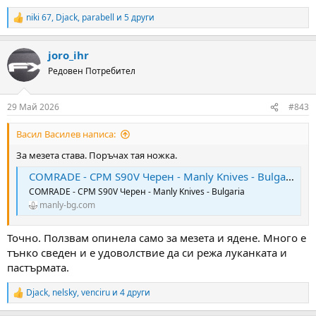
niki 67
,
Djack
,
parabell
и 5 други
R
e
a
joro_ihr
c
t
Редовен Потребител
i
o
n
29 Май 2026
#843
s
:
Васил Василев написа:
За мезета става. Поръчах тая ножка.
COMRADE - CPM S90V Черен - Manly Knives - Bulgaria
COMRADE - CPM S90V Черен - Manly Knives - Bulgaria
manly-bg.com
Точно. Ползвам опинела само за мезета и ядене. Много е
тънко сведен и е удоволствие да си режа луканката и
пастърмата.
Djack
,
nelsky
,
venciru
и 4 други
R
e