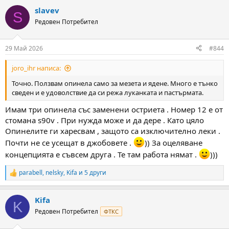
a
slavev
c
S
t
Редовен Потребител
i
o
n
29 Май 2026
#844
s
:
joro_ihr написа:
Точно. Ползвам опинела само за мезета и ядене. Много е тънко
сведен и е удоволствие да си режа луканката и пастърмата.
Имам три опинела със заменени остриета . Номер 12 е от
стомана s90v . При нужда може и да дере . Като цяло
Опинелите ги харесвам , защото са изключително леки .
Почти не се усещат в джобовете .
)) За оцеляване
концепцията е съвсем друга . Те там работа нямат .
)))
parabell
,
nelsky
,
Kifa
и 5 други
R
e
a
Kifa
c
K
t
Редовен Потребител
ФТКС
i
o