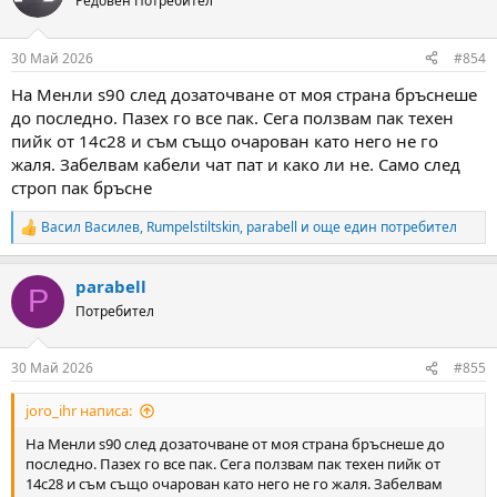
Редовен Потребител
i
o
n
30 Май 2026
#854
s
:
На Менли s90 след дозаточване от моя страна бръснеше
до последно. Пазех го все пак. Сега ползвам пак техен
пийк от 14с28 и съм също очарован като него не го
жаля. Забелвам кабели чат пат и како ли не. Само след
строп пак бръсне
Васил Василев
,
Rumpelstiltskin
,
parabell
и още един потребител
R
e
a
parabell
c
P
t
Потребител
i
o
n
30 Май 2026
#855
s
:
joro_ihr написа:
На Менли s90 след дозаточване от моя страна бръснеше до
последно. Пазех го все пак. Сега ползвам пак техен пийк от
14с28 и съм също очарован като него не го жаля. Забелвам