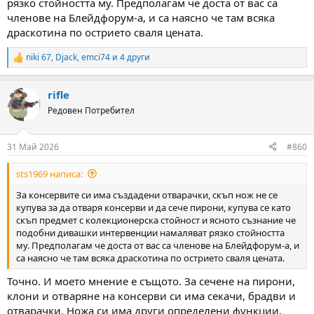
рязко стойността му. Предполагам че доста от вас са
членове на Блейдфорум-а, и са наясно че там всяка
драскотина по острието сваля цената.
niki 67
,
Djack
,
emci74
и 4 други
R
e
a
rifle
c
t
Редовен Потребител
i
o
n
31 Май 2026
#860
s
:
sts1969 написа:
За консервите си има създадени отварачки, скъп нож не се
купува за да отваря консерви и да сече пирони, купува се като
скъп предмет с колекционерска стойност и ясното съзнание че
подобни дивашки интервенции намаляват рязко стойността
му. Предполагам че доста от вас са членове на Блейдфорум-а, и
са наясно че там всяка драскотина по острието сваля цената.
Точно. И моето мнение е същото. За сечене на пирони,
клони и отваряне на консерви си има секачи, брадви и
отварачки. Ножа си има други определени функции.