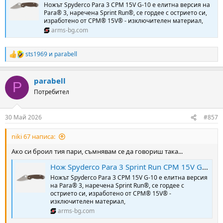
Ножът Spyderco Para 3 CPM 15V G-10 е елитна версия на
Para® 3, наречена Sprint Run®, се гордее с острието си,
изработено от CPM® 15V® - изключителен материал,
arms-bg.com
sts1969
и
parabell
R
e
a
parabell
c
P
t
Потребител
i
o
n
30 Май 2026
#857
s
:
niki 67 написа:
Ако си броил тия пари, съмнявам се да говориш така...
Нож Spyderco Para 3 Sprint Run CPM 15V G-10 Brown » Arms-Bg Оръжеен Магазин
Ножът Spyderco Para 3 CPM 15V G-10 е елитна версия
на Para® 3, наречена Sprint Run®, се гордее с
острието си, изработено от CPM® 15V® -
изключителен материал,
arms-bg.com