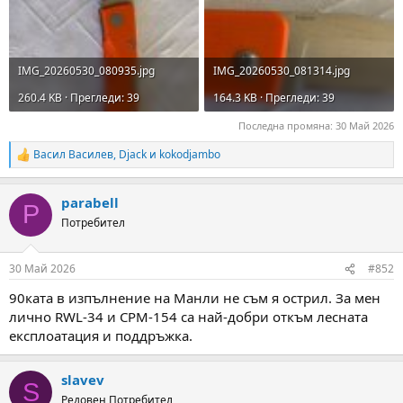
IMG_20260530_080935.jpg
IMG_20260530_081314.jpg
260.4 KB · Прегледи: 39
164.3 KB · Прегледи: 39
Последна промяна:
30 Май 2026
Васил Василев
,
Djack
и
kokodjambo
R
e
a
parabell
c
P
t
Потребител
i
o
n
30 Май 2026
#852
s
:
90ката в изпълнение на Манли не съм я острил. За мен
лично RWL-34 и CPM-154 са най-добри откъм лесната
експлоатация и поддръжка.
slavev
S
Редовен Потребител