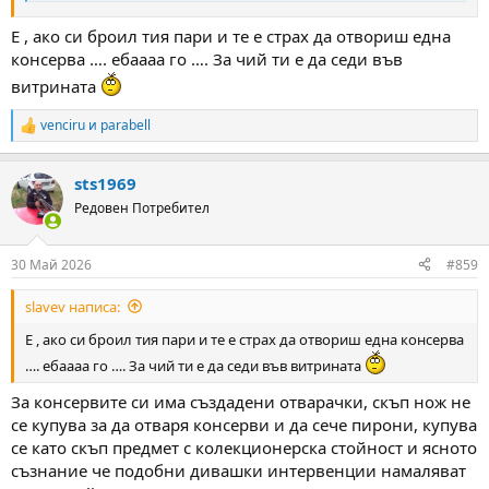
Е , ако си броил тия пари и те е страх да отвориш една
консерва …. ебаааа го …. За чий ти е да седи във
витрината
venciru
и
parabell
R
e
a
sts1969
c
t
Редовен Потребител
i
o
n
30 Май 2026
#859
s
:
slavev написа:
Е , ако си броил тия пари и те е страх да отвориш една консерва
…. ебаааа го …. За чий ти е да седи във витрината
За консервите си има създадени отварачки, скъп нож не
се купува за да отваря консерви и да сече пирони, купува
се като скъп предмет с колекционерска стойност и ясното
съзнание че подобни дивашки интервенции намаляват