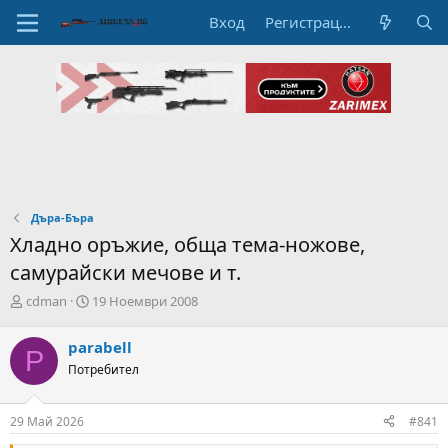
Вход
Регистрация
Дъра-Бъра
Хладно оръжие, обща тема-ножове,
самурайски мечове и т.
А
Н
cdman
19 Ноември 2008
в
а
т
ч
parabell
P
о
а
Потребител
р
л
н
н
а
а
29 Май 2026
#841
т
Д
е
а