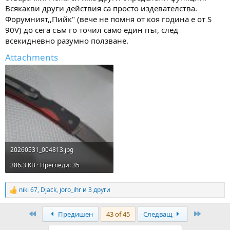
Всякакви други действия са просто издевателства.
Форумният,,Пийк" (вече не помня от коя година е от S
90V) до сега съм го точил само един път, след
всекидневно разумно ползване.
Attachments
20260531_004813.jpg
386.3 KB · Прегледи: 35
niki 67
,
Djack
,
joro_ihr
и 3 други
R
e
a
First
Last
Предишен
43 of 45
Следващ
c
t