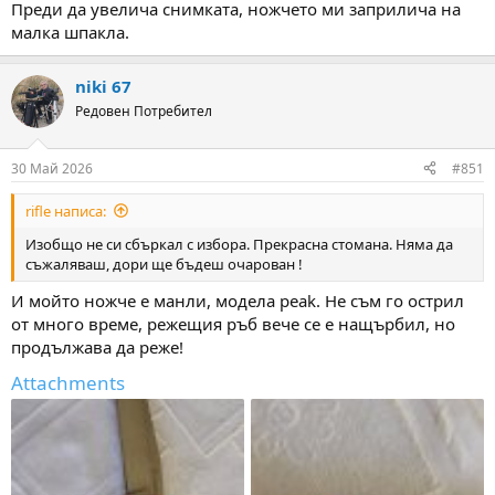
Преди да увелича снимката, ножчето ми заприлича на
малка шпакла.
niki 67
Редовен Потребител
30 Май 2026
#851
rifle написа:
Изобщо не си сбъркал с избора. Прекрасна стомана. Няма да
съжаляваш, дори ще бъдеш очарован !
И мойто ножче е манли, модела peak. Не съм го острил
от много време, режещия ръб вече се е нащърбил, но
продължава да реже!
Attachments