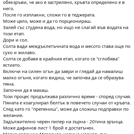
обекзръви, че ако е застреляно, кръвта определено е в
него.
После го изплакни, сложи го в теджерата.
Може цяло, може и да го порционираш.
Залей със студена вода, но ищо не слагай във водата на
този етап.
Дори и сол.
Солта вади междъклетъчната вода и месото става още по
сухо и жилаво.
Солта се добавя в крайния етап, когато се "сглобява"
ястието.
Включи на силен огън да заври и гледай да намалиш
малко огъня, когато видиш, че започва да се образува
пяна.
Започни да я махаш.
Този процес продължава различно време - според случая.
Пяната е коагулирал белтък в повечето случаи от кръвта.
След като го "препениш", може да сложиш подправки по
желание.
Задължително черен пипер на зърна - 20тина зрънца.
Може дафинов лист 1 брой е достатъчен.
Малко зелении: Магданоз, целина морков, лук.