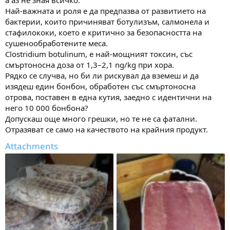
Най-важната и роля е да предпазва от развитието на
бактерии, които причиняват ботулизъм, салмонела и
стафилококи, което е критично за безопасността на
сушенообработените меса.
Clostridium botulinum, е най-мощният токсин, със
смъртоносна доза от 1,3–2,1 ng/kg при хора.
Рядко се случва, но би ли рискувал да вземеш и да
изядеш един бонбон, обработен със смъртоносна
отрова, поставен в една кутия, заедно с идентични на
него 10 000 бонбона?
Допускаш още много грешки, но те не са фатални.
Отразяват се само на качеството на крайния продукт.
Attachments