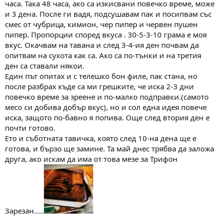
часа. Така 48 часа, ако са изкисвани повечко време, може
и 3 дена. После ги вадя, подсушавам пак и посипвам със
смес от чубрица, кимион, чер пипер и червен пушен
пипер. Пропорции според вкуса . 30-5-3-10 грама е моя
вкус. Окачвам на тавана и след 3-4-ия ден почвам да
опитвам на сухота как са. Ако са по-тънки и на третия
ден са ставали някои.
Един път опитах и с телешко бон филе, пак стана, но
после разбрах къде са ми грешките, че иска 2-3 дни
повечко време за зреене и по-малко подправки.(самото
месо си добива добър вкус), но и сол една идея повече
иска, защото по-бавно я попива. Още след втория ден е
почти готово.
Ето и съботната тавичка, която след 10-на дена ще е
готова, и бързо ще замине. Та май днес трябва да заложа
друга, ако искам да има от това мезе за Трифон
Зарезан.....