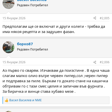
Редовен Потребител
15 Януари 2026
#2,005
Предполагам ще се включат и други колеги - трябва да
има някоя рецепта и за задушен фазан.
борко87
Редовен Потребител
15 Януари 2026
#2,006
Аз първо го сварям. Изчаквам да поизстине . В една чаша
слагам малко олио вътре червен пипер,сол ,черен пипер
и подправка за пиле. Бъркам го докато стане на кашичка
обтривам го с тази смес целия и запичам във фурната .
За биричка и винце става хубаво мезе .
Васил Василев
и
NME
R
e
a