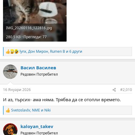
IMG_20260116_122816.jpg
280.5 KB · Прегледи: 77
lynx
,
Дон Мирон
,
Rumen B
и 6 други
R
e
a
Васил Василев
c
t
Редовен Потребител
i
o
n
16 Януари 2026
#2,010
s
:
И аз, търсих- ама няма. Трябва да се отопли времето.
SvetoslavIv
,
NME
и
Niki
R
e
a
kaloyan_takev
c
t
Редовен Потребител