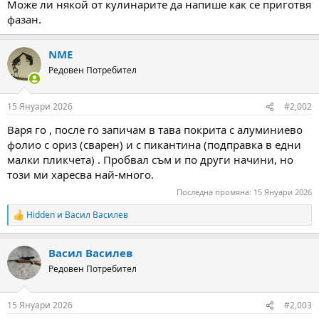
Може ли някой от кулинарите да напише как се приготвя
м
т
фазан.
а
а
т
а
NME
Редовен Потребител
15 Януари 2026
#2,002
Варя го , после го запичам в тава покрита с алуминиево
фолио с ориз (сварен) и с пикантина (подправка в едни
малки пликчета) . Пробвал съм и по други начини, но
този ми харесва най-много.
Последна промяна:
15 Януари 2026
Hidden
и
Васил Василев
R
e
a
Васил Василев
c
t
Редовен Потребител
i
o
n
15 Януари 2026
#2,003
s