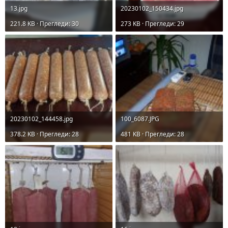
13.jpg
20230102_150434.jpg
221.8 KB · Прегледи: 30
273 KB · Прегледи: 29
20230102_144458.jpg
100_6087.JPG
378.2 KB · Прегледи: 28
481 KB · Прегледи: 28