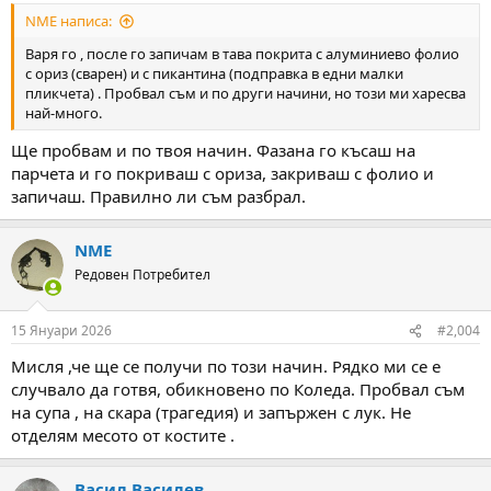
:
NME написа:
Варя го , после го запичам в тава покрита с алуминиево фолио
с ориз (сварен) и с пикантина (подправка в едни малки
пликчета) . Пробвал съм и по други начини, но този ми харесва
най-много.
Ще пробвам и по твоя начин. Фазана го късаш на
парчета и го покриваш с ориза, закриваш с фолио и
запичаш. Правилно ли съм разбрал.
NME
Редовен Потребител
15 Януари 2026
#2,004
Мисля ,че ще се получи по този начин. Рядко ми се е
случвало да готвя, обикновено по Коледа. Пробвал съм
на супа , на скара (трагедия) и запържен с лук. Не
отделям месото от костите .
Васил Василев