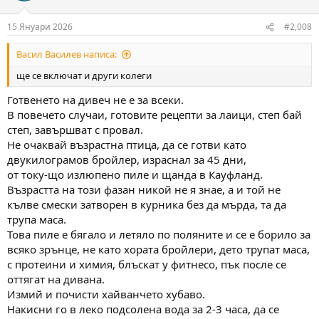
o
n
15 Януари 2026
#2,008
s
:
Васил Василев написа:
ще се включат и други колеги
Готвенето на дивеч не е за всеки.
В повечето случаи, готовите рецепти за лаици, степ бай
степ, завършват с провал.
Не очаквай възрастна птица, да се готви като
двукилограмов бройлер, израснал за 45 дни,
от току-що излюпено пиле и щанда в Кауфланд.
Възрастта на този фазан никой не я знае, а и той не
кълве смески затворен в курника без да мърда, та да
трупа маса.
Това пиле е бягало и летяло по поляните и се е борило за
всяко зрънце, не като хората бройлери, дето трупат маса,
с протеини и химия, блъскат у фитнесо, пък после се
оттягат на дивана.
Измий и почисти хайванчето хубаво.
Накисни го в леко подсолена вода за 2-3 часа, да се