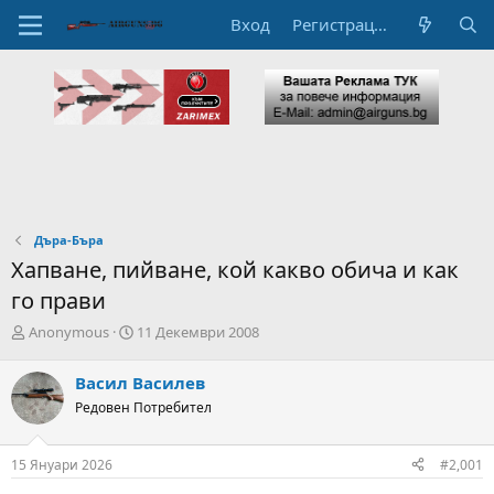
Вход
Регистрация
Дъра-Бъра
Хапване, пийване, кой какво обича и как
го прави
А
Н
Anonymous
11 Декември 2008
в
а
т
ч
Васил Василев
о
а
Редовен Потребител
р
л
н
н
а
а
15 Януари 2026
#2,001
т
Д
е
а