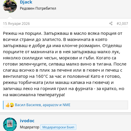
Djack
c
t
Редовен Потребител
i
o
n
15 Януари 2026
#2,007
s
:
Режеш на порции. Запържваш в масло всяка порция от
всички страни до златисто. В мазнината в която
запържваш е добре да има клонче розмарин. Отделяш
порциите от мазнината и в нея запържваш малко лук,
няколко скилидки чесън, моркови и гъби. Когато са
готови зеленчуците, сипваш малко вино в тигана. После
слагаш всичко в плик за печене или в гювеч и печеш с
вентилатор на 160"С за час и половина! Като е готово,
режеш торбичката (или махаш капака на гювеча) и
запичаш леко на горния грил на фурната - за кратко, но
на максимална температура!
Васил Василев
,
apapazov
и
NME
R
e
a
ivodoc
c
t
Модератор
Модераторски Екип
i