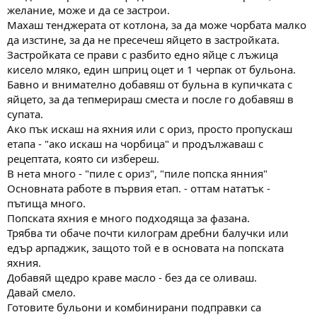
желание, може и да се застрои.
Махаш тенджерата от котлона, за да може чорбата малко
да изстине, за да не пресечеш яйцето в застройката.
Застройката се прави с разбито едно яйце с лъжица
кисело мляко, един шприц оцет и 1 черпак от бульона.
Бавно и внимателно добавяш от бульна в купичката с
яйцето, за да тепмерираш сместа и после го добавяш в
супата.
Ако пък искаш на яхния или с ориз, просто пропускаш
етапа - "ако искаш на чорбица" и продължаваш с
рецептата, която си избереш.
В нета много - "пиле с ориз", "пиле попска янния"
Основната работе в първия етап. - оттам нататък -
пътища много.
Попската яхния е много подходяща за фазана.
Трябва ти обаче почти килограм дребни балучки или
едър арпаджик, защото той е в основата на попската
яхния.
Добавяй щедро краве масло - без да се оливаш.
Давай смело.
Готовите бульони и комбинирани подправки са