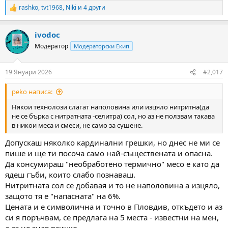
rashko
,
tvt1968
,
Niki
и 4 други
R
e
a
ivodoc
c
t
Модератор
Модераторски Екип
i
o
n
19 Януари 2026
#2,017
s
:
peko написа:
Някои технолози слагат наполовина или изцяло нитритна(да
не се бърка с нитратната -селитра) сол, но аз не ползвам такава
в никои меса и смеси, не само за сушене.
Допускаш няколко кардинални грешки, но днес не ми се
пише и ще ти посоча само най-съществената и опасна.
Да консумираш "необработено термично" месо е като да
ядеш гъби, които слабо познаваш.
Нитритната сол се добавая и то не наполовина а изцяло,
защото тя е "напасната" на 6%.
Цената и е символична и точно в Пловдив, откъдето и аз
си я поръчвам, се предлага на 5 места - известни на мен,
а аз не зная всичко.