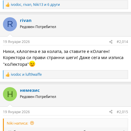
ivodoc
,
rivan
,
Niki13
и 6 други
R
e
a
rivan
c
R
t
Редовен Потребител
i
o
n
19 Януари 2026
#2,014
s
:
Ники, кАлогена е за колата, за ставите е кОлаген!
Коректора си прави странни шеги! Даже сега ми изписа
"коЛектора"
ivodoc
и
luft9waffe
R
e
a
немезис
c
Н
t
Редовен Потребител
i
o
n
19 Януари 2026
#2,015
s
:
Niki написа: