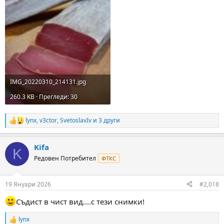
IMG_20220310_214131.jpg
260.3 KB · Прегледи: 30
lynx
,
v3ctor
,
SvetoslavIv
и 3 други
R
e
a
Kifa
c
K
t
Редовен Потребител
ФТКС
i
o
n
19 Януари 2026
#2,018
s
:
Съдист в чист вид....с тези снимки!
lynx
R