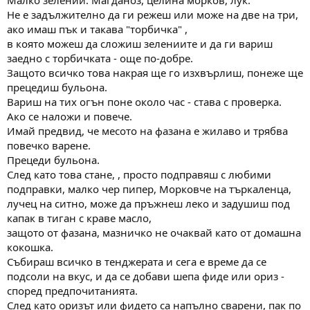
Не е задължително да ги режеш или може на две на три,
ако имаш пък и такава "торбичка" ,
в която можеш да сложиш зелениите и да ги вариш
заедно с торбичката - още по-добре.
Защото всичко това накрая ще го изхвърлиш, понеже ще
прецедиш бульона.
Вариш на тих огън поне около час - става с проверка.
Ако се наложи и повече.
Имай предвид, че месото на фазана е жилаво и трябва
повечко варене.
Прецеди бульона.
След като това стане, , просто подправяш с любими
подправки, малко чер пипер, Морковче на търкаленца,
лучец на ситно, може да пръжнеш леко и задушиш под
капак в тиган с краве масло,
защото от фазана, мазничко не очаквай като от домашна
кокошка.
Събираш всичко в тенджерата и сега е време да се
подсоли на вкус, и да се добави шепа фиде или ориз -
според предпочитанията.
След като оризът или фидето са напълно сварени, пак по