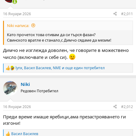
i
o
n
16 Януари 2026
#2,011
s
:
Niki написа:
Като прочетох това отивам да си търся фазан?
Свинското вратле е станало,с Димчо сядаме да мезим!
Димчо не изглежда доволен, че говорите в можествено
число (включвате и себе си).
lynx
,
Васил Василев
,
NME
и още един потребител
R
e
a
Niki
c
t
Редовен Потребител
i
o
n
16 Януари 2026
#2,012
s
:
Преди време имаше яребици,ама презастрояването ги
изгони!
Васил Василев
R