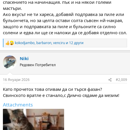
спасението на начинащия. пък и на някои големи
мастъри.
Ако вкусът не ти хареса, добавяй подправка за пиле или
бульончета, но за целта остави солта съвсен нй-накрая,
защото и подправката за пиле и бульоните са силно
солени и едва ли ще се наложи да се добавя отделно сол.
kokodjambo
,
barbaron
,
venciru
и 12 други
R
e
a
Niki
c
t
Редовен Потребител
i
o
n
16 Януари 2026
#2,009
s
:
Като прочетох това отивам да си търся фазан?
Свинското вратле е станало,с Димчо сядаме да мезим!
Attachments