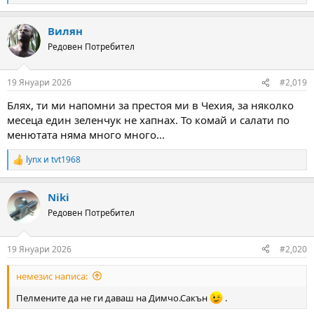
e
a
Вилян
c
t
Редовен Потребител
i
o
n
19 Януари 2026
#2,019
s
:
Блях, ти ми напомни за престоя ми в Чехия, за няколко
месеца един зеленчук не хапнах. То комай и салати по
менютата няма много много...
lynx
и
tvt1968
R
e
a
Niki
c
t
Редовен Потребител
i
o
n
19 Януари 2026
#2,020
s
:
немезис написа:
Пелмените да не ги даваш на Димчо.Сакън
.