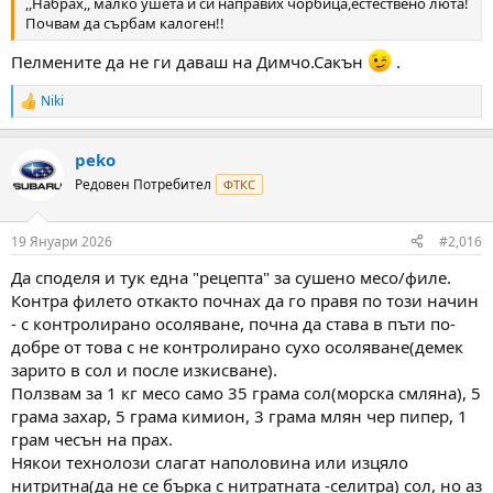
,,Набрах,, малко ушета и си направих чорбица,естествено люта!
Почвам да сърбам калоген!!
Пелмените да не ги даваш на Димчо.Сакън
.
Niki
R
e
a
peko
c
t
Редовен Потребител
ФТКС
i
o
n
19 Януари 2026
#2,016
s
:
Да споделя и тук една "рецепта" за сушено месо/филе.
Контра филето откакто почнах да го правя по този начин
- с контролирано осоляване, почна да става в пъти по-
добре от това с не контролирано сухо осоляване(демек
зарито в сол и после изкисване).
Ползвам за 1 кг месо само 35 грама сол(морска смляна), 5
грама захар, 5 грама кимион, 3 грама млян чер пипер, 1
грам чесън на прах.
Някои технолози слагат наполовина или изцяло
нитритна(да не се бърка с нитратната -селитра) сол, но аз