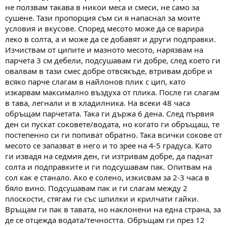
не ползвам такава в никои меса и смеси, не само за
сушене. Тази пропорция съм си я напаснал за моите
условия и вкусове. Според месото може да се варира
леко в солта, а и може да се добавят и други подправки.
Изчиствам от ципите и мазното месото, нарязвам на
парчета 3 см дебели, подсушавам ги добре, след което ги
овалвам в тази смес добре отвсякъде, втривам добре и
всяко парче слагам в найлонов плик с цип, като
изкарвам максимално въздуха от плика. После ги слагам
в тава, легнали и в хладилника. На всеки 48 часа
обръщам парчетата. Така ги държа 6 дена. След първия
ден си пускат соковете/водата, но когато ги обръщаш, те
постепенно си ги попиват обратно. Така всички сокове от
месото се запазват в него и то зрее на 4-5 градуса. Като
ги извадя на седмия ден, ги изтривам добре, да паднат
солта и подправките и ги подсушавам пак. Опитвам на
сол как е станало. Ако е солено, изкисвам за 2-3 часа в
бяло вино. Подсушавам пак и ги слагам между 2
плоскости, стягам ги със шпилки и крилчати гайки.
Връщам ги пак в тавата, но наклонени на една страна, за
де се отцежда водата/течността. Обръщам ги през 12