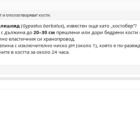
 и оползотворяват кости.
 лешояд
(
Gypaetus barbatus
), известен още като „костобер“?
 с дължина до
20–30 см
прешлени или дори бедрени кости н
лно еластичния си хранопровод.
лина с изключително ниско pH (около 1), която е по-разяж
ите в костта за около 24 часа.