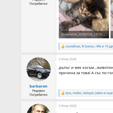
Потребител
Screenshot_20260528_231510_Messenger.jpg
216.3 KB · Прегледи: 49
soundmax
,
N Ivanov
,
rifle
и 19 др
R
e
a
5 Юни 2026
c
t
дълъг и мек косъм...животин
i
o
причина за това! А със по-г
n
s
:
barbaron
Редовен
lynx
,
ivodoc
,
kaloyan_takev
и още
R
Потребител
e
a
5 Юни 2026
c
t