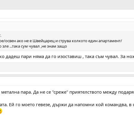
.
е/освен ако не е Швейцарец и струва колкото един апартамент/
зле ...така сум чувал ,не знам защо
ко дадеш пари няма да го изоставиш , така съм чувал. За но
а метална пара. Да не се "среже" приятелството между пода
мата. Ей го моето гевезе, държи да напомни кой командва, в 