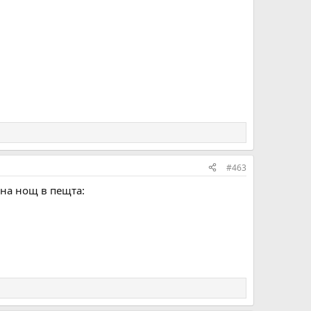
#463
дна нощ в пещта: