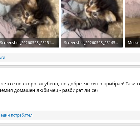
Screenshot_20260528_231514_Messenger.jpg
Screenshot_20260528_231458_Messenger.jpg
192.1 KB · Прегледи: 47
220.2 KB · Прегледи: 44
153.5 
уги
чето е по-скоро загубено, но добре, че си го прибрал! Тази
олемия домашен любимец - разбират ли се?
 един потребител