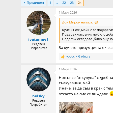
Предишен
1
…
22
23
24
т
ч
о
а
р
л
1 Март 2026
н
н
а
а
Дон Мирон написа:
т
Д
Куче и нож ,май не се подаряват
е
а
Подарък часовник не било добр
м
т
Подарък огледало ,било още по 
ivotomov1
а
а
т
Редовен
За кучето презумцията е че а
Потребител
а
ivodoc
и
Gadnqra
R
e
a
1 Март 2026
c
t
Ножът се "откупува" с дребн
i
o
тълкувания, май
n
Иначе, за да съм в крак с те
s
откакто не сме се виждали
:
nelsky
Редовен
Потребител