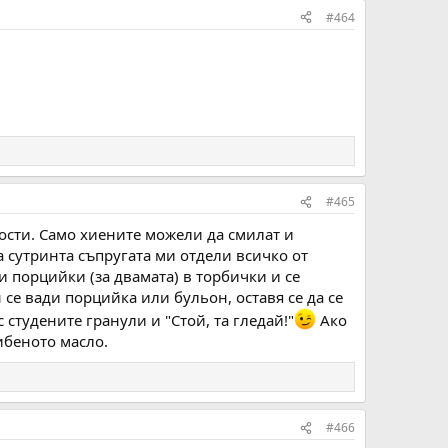
#464
#465
кости. Само хиените можели да смилат и
а сутринта съпругата ми отдели всичко от
и порцийки (за двамата) в торбички и се
 се вади порцийка или бульон, оставя се да се
 студените гранули и "Стой, та гледай!"
Ако
ибеното масло.
#466