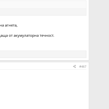
а агнета,
даща от акумулаторна течност.
#467