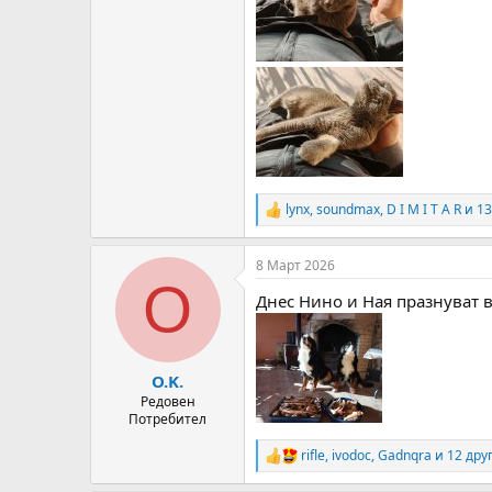
lynx
,
soundmax
,
D I M I T A R
и 13
R
e
a
8 Март 2026
c
O
t
Днес Нино и Ная празнуват в
i
o
n
s
:
O.K.
Редовен
Потребител
rifle
,
ivodoc
,
Gadnqra
и 12 дру
R
e