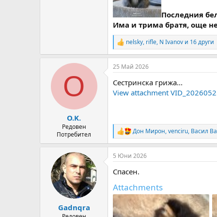
Последния бе
Има и трима братя, още н
nelsky
,
rifle
,
N Ivanov
и 16 други
R
e
a
25 Май 2026
c
O
t
Сестринска грижа...
i
o
View attachment VID_202605
n
s
:
O.K.
Редовен
Дон Мирон
,
venciru
,
Васил В
R
Потребител
e
a
5 Юни 2026
c
t
Спасен.
i
o
Attachments
n
s
:
Gadnqra
Редовен