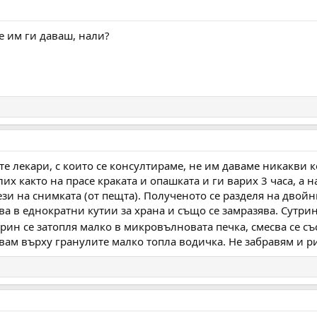
не им ги даваш, нали?
е лекари, с които се консултираме, не им даваме никакви 
их както на прасе краката и опашката и ги варих 3 часа, а н
ези на снимката (от пещта). Полученото се разделя на двойн
ва в еднократни кутии за храна и също се замразява. Сутрин
рин се затопля малко в микровълновата печка, смесва се със
вам върху гранулите малко топла водичка. Не забравям и р