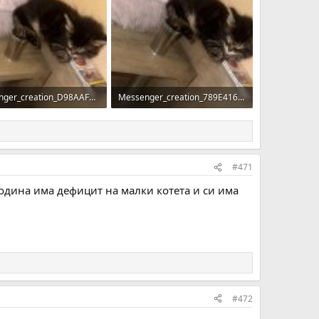
Messenger_creation_D98AAF0C-4957-4E79-929B-D78486436A8E.jpeg
Messenger_creation_789E4164-3E6B-42A2-BC79-9877D9251248.jpeg
KB · Прегледи: 46
130.9 KB · Прегледи: 50
#471
 година има дефицит на малки котета и си има
#472