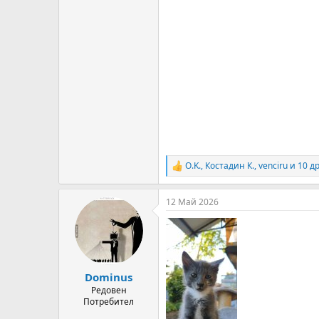
O.K.
,
Костадин К.
,
venciru
и 10 д
R
e
a
12 Май 2026
c
t
i
o
n
s
:
Dominus
Редовен
Потребител