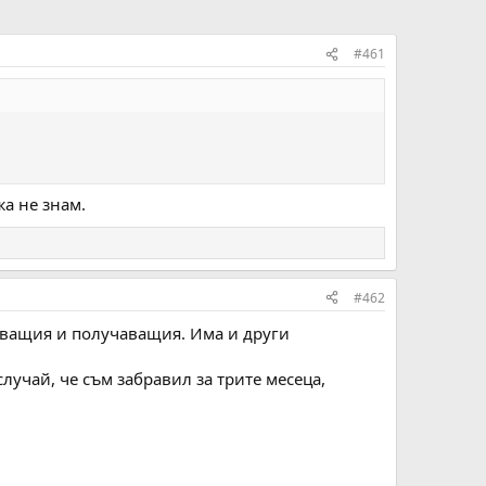
#461
жа не знам.
#462
ряващия и получаващия. Има и други
случай, че съм забравил за трите месеца,