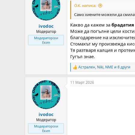
i
O.K. написа:
o
n
Само хиените можели да смилат
s
:
Какво да кажем за
брадатия
ivodoc
Може да погълне цели кости
Модератор
благодарение на изключите
Модераторски
Екип
Стомахът му произвежда кисе
Тя разтваря калция и протеин
Гугъл знае.
Астрален
,
Niki
,
NME
и 8 други
R
e
a
11 Март 2026
c
t
i
o
n
s
:
ivodoc
Модератор
Модераторски
Екип