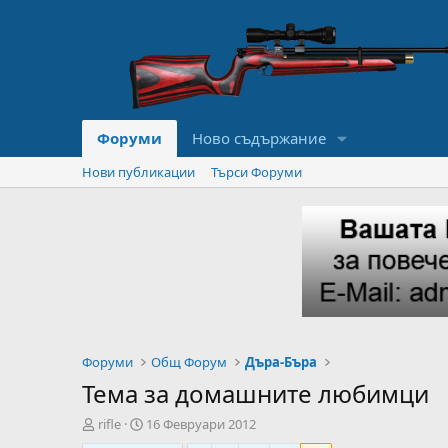
Форуми
Ново съдържание
Нови публикации
Търси Форуми
Форуми
Общ Форум
Дъра-Бъра
Тема за домашните любимци
А
Н
rifle
16 Февруари 2012
в
а