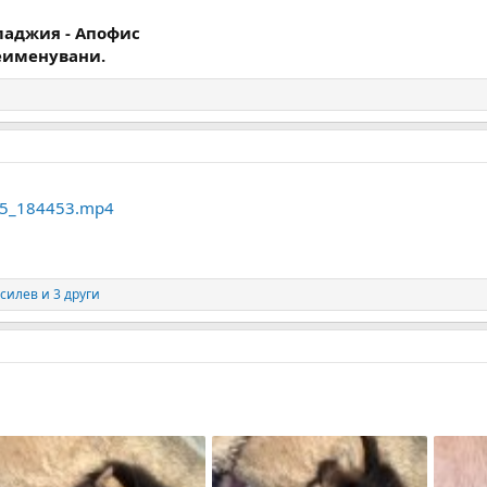
ладжия - Апофис
еименувани.
25_184453.mp4
асилев
и 3 други