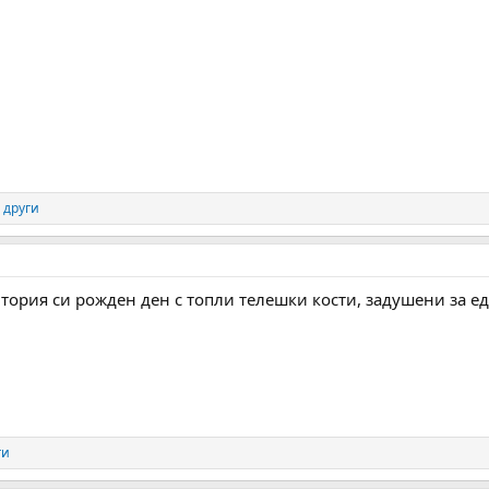
 други
тория си рожден ден с топли телешки кости, задушени за е
ги