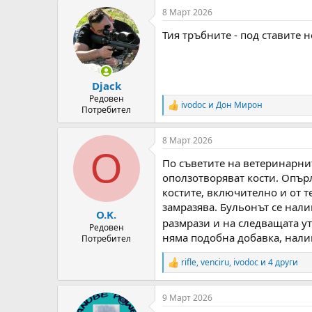
a
8 Март 2026
c
t
Тия тръбните - под ставите 
i
o
n
s
:
Djack
Редовен
ivodoc
и
Дон Мирон
R
Потребител
e
a
8 Март 2026
c
O
t
По съветите на ветеринарнит
i
o
оползотворяват кости. Опърл
n
костите, включително и от т
s
замразява. Бульонът се нали
:
O.K.
размрази и на следващата ут
Редовен
няма подобна добавка, нали
Потребител
rifle
,
venciru
,
ivodoc
и 4 други
R
e
a
9 Март 2026
c
t