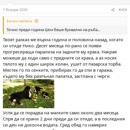
o
n
7 Януари 2026
#458
s
:
Бочко написа:
Точно преди година Шон беше буквално на ръба...
Твоят разказ ме върна година и половина назад, когато
си отиде Нико. Десет месеца по-рано се появи
прогресираща парализа на задните му крака. Накрая
можеше да ходи само с предните си крака, а аз носех
тялото му с един широк колан, ушит от пазарска торба.
Местех го по сенките, прибирах го да спи в гаража,
където му бях разпънал палатка, застлана с черги.
Успя да се порадва на малките само около два месеца.
Спря да се храни 2 дни преди да си отиде, а в последния
си ден не докосна водата. Сред обяд го намерих