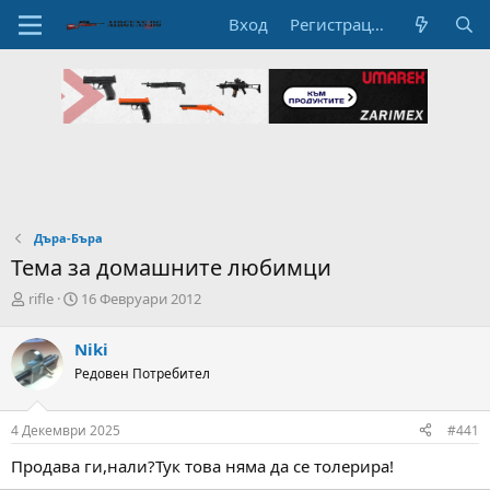
Вход
Регистрация
Дъра-Бъра
Тема за домашните любимци
А
Н
rifle
16 Февруари 2012
в
а
т
ч
Niki
о
а
Редовен Потребител
р
л
н
н
а
а
4 Декември 2025
#441
т
Д
е
а
Продава ги,нали?Тук това няма да се толерира!
м
т