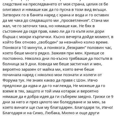
следствие на преследването от моя страна, целия се бе
олигавил и нямаше как да го пусна в този вид вкъщи.
Затворих го в банята наред с храна и вода и го оставих
да ме чака до следващото ми „просветление”. Стана ми
жал, че го заточих така, но нямаше как. Не бях в
състояние да седя прав, камо ли да го къпя или дори
бърша с мокри кърпички. Късно вечерта дойде момент, в
който бях отново „свободен” за незнайно колко време.
Понякога 10 минути, а понякога „безкраен” половин час,
което беше много рядко. Заживя при мен. Криеше се
постоянно. Няколко дни по-късно трябваше да постъпя в
болница за 9 дни. Ковида ме беше застигнал и мен,
вероятно заразен от майка ми, която вече беше
починала наред с няколко мои познати и колеги от
Форума тук. Не знаех какво да правя с Шон. Ивчо
предложи да идва и да го наглежда, Не можеше да го
вземе в тях, защото и той има котарак и вероятно
нямаше да е добра идея да ги съберем заедно. Грижи се 9
дни за него и през цялото ми боледуване и за мен, за
което винаги ще съм му благодарен. Благодаря ти, Ивчо!
Благодаря и на Симо, Любака, Милко и още други