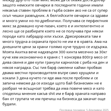
защото немските овчарки в последните години имали
някакъв ставен проблем в гърба освен ако не са от супер
скъп чешки развъдник. А белгийските овчарки са здрави
и много умни но по-дребнички. Получава се перфектния
микс за домашно куче-пазач, което е и интелигентно и
лесно ще се разбирате което не се получава при някои
породи като лабрадор или хъски. Дресировката там е
много трудна а охраната просто не им е в кравта. Ама на
днешните цени за храни голямо куче трудно се издържа.
Моята Акитка вече надхвърля 300 кинта месечно за 30кг
куче хем икономично я храня с 1 консерва 800гр месо от
дива свиня и две купи гранули карнилов с риба на ден и
някоя наградка. Със тия барф смелени кайми пробвах
двама местни производителя вътре само хрущяли и
кокали 3 дена кучето ги яде ама после проблем и се
запича неможе да се изходи щото бай бизнесмен не е
разбрал че всъщноат трябва да има повече месо и като
споделиш мнение какъв shit им е барф храната направо
бан от групата че им пречиш на бизнеса да закачат още
будали.
Последна промяна:
5 Декември 2025