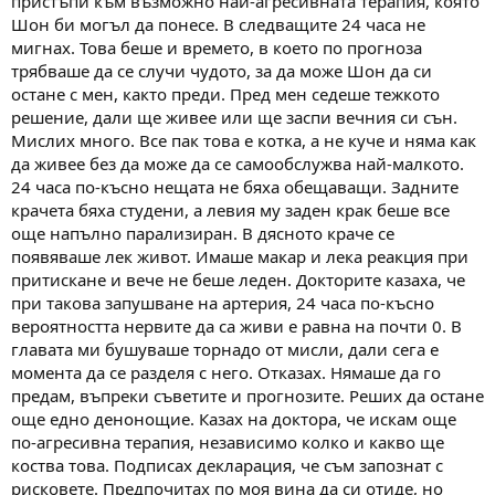
пристъпи към възможно най-агресивната терапия, която
Шон би могъл да понесе. В следващите 24 часа не
мигнах. Това беше и времето, в което по прогноза
трябваше да се случи чудото, за да може Шон да си
остане с мен, както преди. Пред мен седеше тежкото
решение, дали ще живее или ще заспи вечния си сън.
Мислих много. Все пак това е котка, а не куче и няма как
да живее без да може да се самообслужва най-малкото.
24 часа по-късно нещата не бяха обещаващи. Задните
крачета бяха студени, а левия му заден крак беше все
още напълно парализиран. В дясното краче се
появяваше лек живот. Имаше макар и лека реакция при
притискане и вече не беше леден. Докторите казаха, че
при такова запушване на артерия, 24 часа по-късно
вероятността нервите да са живи е равна на почти 0. В
главата ми бушуваше торнадо от мисли, дали сега е
момента да се разделя с него. Отказах. Нямаше да го
предам, въпреки съветите и прогнозите. Реших да остане
още едно денонощие. Казах на доктора, че искам още
по-агресивна терапия, независимо колко и какво ще
коства това. Подписах декларация, че съм запознат с
рисковете. Предпочитах по моя вина да си отиде, но