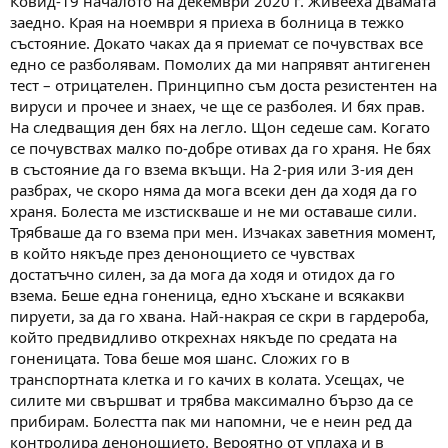
Ковид-19 началото на декември 2020 г. Живееха двамата
заедно. Края на ноември я приеха в болница в тежко
състояние. Докато чаках да я приемат се почувствах все
едно се разболявам. Помолих да ми напрявят антигенен
тест – отрицателен. Принципно съм доста резистентен на
вируси и прочее и знаех, че ще се разболея. И бях прав.
На следващия ден бях на легло. Щон седеше сам. Когато
се почувствах малко по-добре отивах да го храня. Не бях
в състояние да го взема вкъщи. На 2-рия или 3-ия ден
разбрах, че скоро няма да мога всеки ден да ходя да го
храня. Болеста ме изстискваше и не ми оставаше сили.
Трябваше да го взема при мен. Изчаках заветния момент,
в който някъде през денонощието се чувствах
достатъчно силен, за да мога да ходя и отидох да го
взема. Беше една гоненица, едно хъскане и всякакви
пируети, за да го хвана. Най-накрая се скри в гардероба,
който предвидливо открехнах някъде по средата на
гоненицата. Това беше моя шанс. Сложих го в
транспортната клетка и го качих в колата. Усещах, че
силите ми свършват и трябва максимално бързо да се
прибирам. Болестта пак ми напомни, че е неин ред да
контролира денонощието. Вероятно от уплаха и в