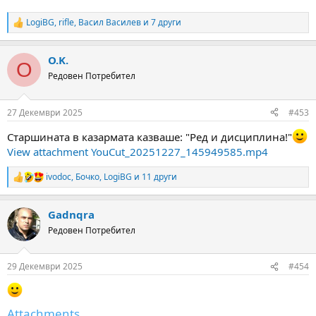
LogiBG
,
rifle
,
Васил Василев
и 7 други
R
e
a
O.K.
c
O
t
Редовен Потребител
i
o
n
27 Декември 2025
#453
s
:
Старшината в казармата казваше: "Ред и дисциплина!"
View attachment YouCut_20251227_145949585.mp4
ivodoc
,
Бочко
,
LogiBG
и 11 други
R
e
a
Gadnqra
c
t
Редовен Потребител
i
o
n
29 Декември 2025
#454
s
:
Attachments