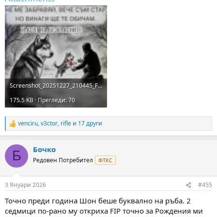
Screenshot_20251227_210445_Facebook.jpg
175.5 KB · Прегледи: 70
venciru
,
v3ctor
,
rifle
и 17 други
R
e
a
Бочко
c
Б
t
Редовен Потребител
ФТКС
i
o
n
3 Януари 2026
#455
s
:
Точно преди година Шон беше буквално на ръба. 2
седмици по-рано му откриха FIP точно за Рождения ми