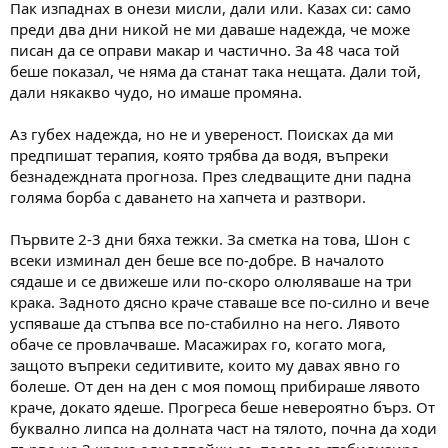
Пак изпаднах в онези мисли, дали или. Казах си: само
преди два дни никой не ми даваше надежда, че може
писан да се оправи макар и частично. За 48 часа той
беше показал, че няма да станат така нещата. Дали той,
дали някакво чудо, но имаше промяна.
Аз губех надежда, но не и увереност. Поисках да ми
предпишат терапия, която трябва да водя, въпреки
безнадеждната прогноза. През следващите дни падна
голяма борба с даването на хапчета и разтвори.
Първите 2-3 дни бяха тежки. За сметка на това, Шон с
всеки изминал ден беше все по-добре. В началото
сядаше и се движеше или по-скоро олюляваше на три
крака. Задното дясно краче ставаше все по-силно и вече
успяваше да стъпва все по-стабилно на него. Лявото
обаче се провлачваше. Масажирах го, когато мога,
защото въпреки седитивите, които му давах явно го
болеше. От ден на ден с моя помощ прибираше лявото
краче, докато ядеше. Прогреса беше невероятно бърз. От
буквално липса на долната част на тялото, почна да ходи