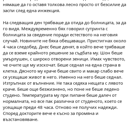
нямаше да го оставя толкова лесно просто от безсилие да
заспи след една инжекция.
На следващия ден трябваше да отида до болницата, за да
го видя. Междувременно бях говорил сутринта с
болницата за сведение поради естеството на неговия
случай. Новините не бяха обещаващи. Пристигнах около
4 часа следобед. Днес беше денят, в който вече трябваше
да се вземе крайното решение за съдбата му. Шон беше
умърлушен, с широко отворени зеници. Имах чувството,
че очите ще му изскочат. Беше седнал на една страна в
клетка. Дясното му краче беше свито и макар слабо вече
се усещаше живот в него. Именно на него беше седнал.
Изтръпнах от вълнение. Не така седяха нещата с лявото
краче. Беше още безжизнено, но поне не беше ледено
студено. Температурата му при пипане беше далеч от
нормалната, но все пак различна от студеното, което се
усещаще преди 48 часа. Отново не получих надежди.
Според докторите вече е късно за промяна и
възстановяване.