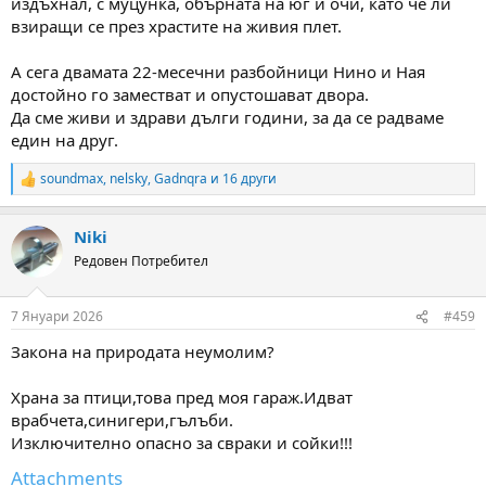
издъхнал, с муцунка, обърната на юг и очи, като че ли
взиращи се през храстите на живия плет.
А сега двамата 22-месечни разбойници Нино и Ная
достойно го заместват и опустошават двора.
Да сме живи и здрави дълги години, за да се радваме
един на друг.
soundmax
,
nelsky
,
Gadnqra
и 16 други
R
e
a
Niki
c
t
Редовен Потребител
i
o
n
7 Януари 2026
#459
s
:
Закона на природата неумолим?
Храна за птици,това пред моя гараж.Идват
врабчета,синигери,гълъби.
Изключително опасно за свраки и сойки!!!
Attachments