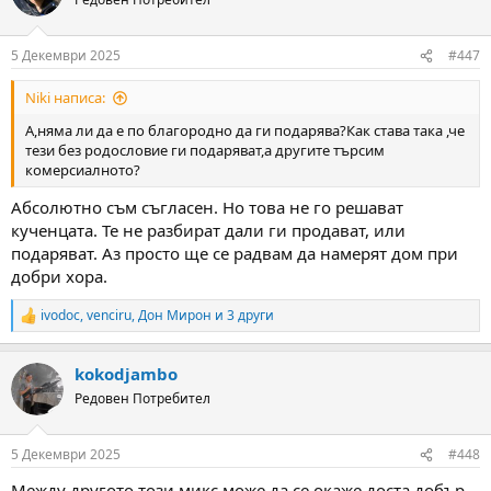
i
o
n
5 Декември 2025
#447
s
:
Niki написа:
А,няма ли да е по благородно да ги подарява?Как става така ,че
тези без родословие ги подаряват,а другите търсим
комерсиалното?
Абсолютно съм съгласен. Но това не го решават
кученцата. Те не разбират дали ги продават, или
подаряват. Аз просто ще се радвам да намерят дом при
добри хора.
ivodoc
,
venciru
,
Дон Мирон
и 3 други
R
e
a
kokodjambo
c
t
Редовен Потребител
i
o
n
5 Декември 2025
#448
s
:
Между другото този микс може да се окаже доста добър