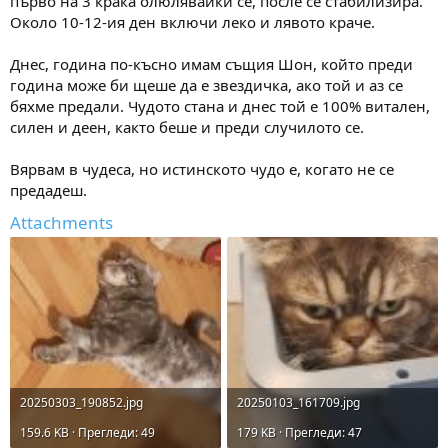
първо на 3 крака олюлявайки се, после се стабилизира.
Около 10-12-ия ден включи леко и лявото краче.
Днес, година по-късно имам същия Шон, който преди
година може би щеше да е звездичка, ако той и аз се
бяхме предали. Чудото стана и днес той е 100% витален,
силен и деен, както беше и преди случилото се.
Вярвам в чудеса, но истинското чудо е, когато не се
предадеш.
Attachments
20250303_190852.jpg
20250103_161709.jpg
159.6 KB · Прегледи: 49
179 KB · Прегледи: 47