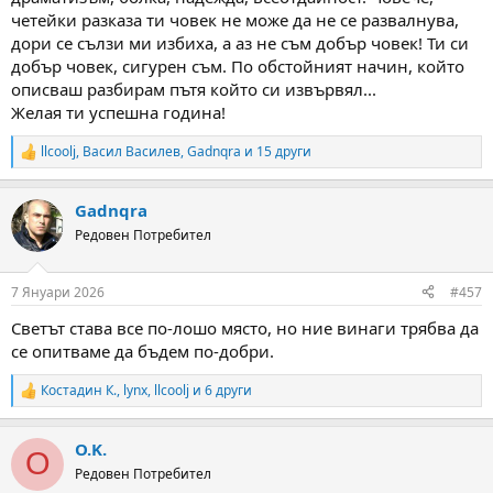
четейки разказа ти човек не може да не се развалнува,
дори се сълзи ми избиха, а аз не съм добър човек! Ти си
добър човек, сигурен съм. По обстойният начин, който
описваш разбирам пътя който си извървял...
Желая ти успешна година!
llcoolj
,
Васил Василев
,
Gadnqra
и 15 други
R
e
a
Gadnqra
c
t
Редовен Потребител
i
o
n
7 Януари 2026
#457
s
:
Светът става все по-лошо място, но ние винаги трябва да
се опитваме да бъдем по-добри.
Костадин К.
,
lynx
,
llcoolj
и 6 други
R
e
a
O.K.
c
O
t
Редовен Потребител
i