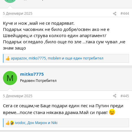
5 Декември 2025
#444
Куче и нож ,май не се подаряват.
Подарък часовник не било добре/освен ако не е
Швейцарец и струва колкото един апартамент/
Подарък огледало ,било още по зле ...така сум чувал ,не
знам защо
apapazov
,
mitko7775
,
mobilen
и още един потребител
R
e
a
mitko7775
c
M
t
Редовен Потребител
i
o
n
5 Декември 2025
#445
s
:
Сега се сещам,че Баце подари един пес на Путин преди
време...после стана някаква драма.Май си прав!
ivodoc
,
Дон Мирон
и
Niki
R
e