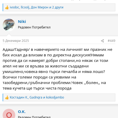
ivodoc
,
llcoolj
,
Дон Мирон
и 2 други
R
e
a
Niki
c
t
Редовен Потребител
i
o
n
5 Декември 2025
#449
s
:
Адаш/Гадняр/ в навечерието на личният ми празник не
бих искал да влизам в по директна дискусия!Нямам
против да си намерят добри стопани,но някак си този
апел не ми се връзва за животни създадени
умишлено,човека явно търси печалба и няма лошо?
Всички големи породи са уязвими на
тазобедрени,гръбначни проблеми.Човек ,,болен,, на
тема кучета ще търси чиста порода
Костадин К.
,
Gadnqra
и
kokodjambo
R
e
a
O.K.
c
O
t
Редовен Потребител