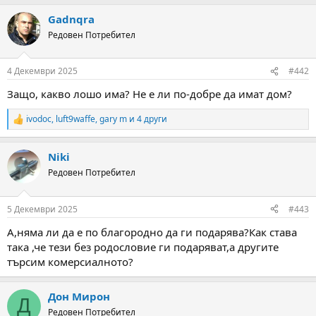
а
а
т
Gadnqra
а
Редовен Потребител
4 Декември 2025
#442
Защо, какво лошо има? Не е ли по-добре да имат дом?
ivodoc
,
luft9waffe
,
gary m
и 4 други
R
e
a
Niki
c
t
Редовен Потребител
i
o
n
5 Декември 2025
#443
s
:
А,няма ли да е по благородно да ги подарява?Как става
така ,че тези без родословие ги подаряват,а другите
търсим комерсиалното?
Дон Мирон
Д
Редовен Потребител