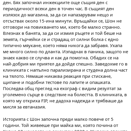
ден. Бях започнал инжекциите още същия ден с
периодичност всеки ден в точен час. В същият ден
излязох до магазина, за да си напазарувам нещо и
отсъствах около 15-ина минути. Връщайки се, Шон не
отговори на повикването ми, което бе малко странно.
Влезнах в банята, за да си измия ръцете и той беше на
земята, гърчейки се и страдащ от силни болка с едно
типично мяукане, което няма никога да забравя. Ухапа
ме много силно по дланта. Изпаднах в паника, защото не
знаех какво се случва и как да помогна. Обадих се на
най-добрия ми приятел да дойде спешно. Заведохме го в
клиниката с напълно парализирана и студена долна част
на тялото. Нямаше никаква реакция при стискане,
щипане и подобни тестове по лапите и опашката.
Последва общ преглед на ехограф с видим резултат за
уголемено сърце в следствие на болестта. В клиниката, в
която му откриха FIP, не дадоха надежда и трябваше да
мисля за евтаназия.
Историята с Шон започна преди малко повече от 5
години. Той живееше при майка ми, която почина от