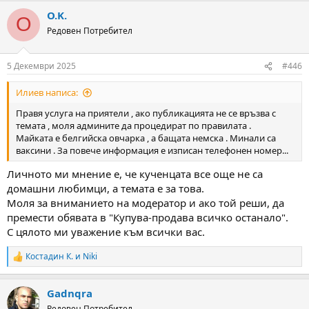
a
O.K.
c
O
t
Редовен Потребител
i
o
n
5 Декември 2025
#446
s
:
Илиев написа:
Правя услуга на приятели , ако публикацията не се връзва с
темата , моля админите да процедират по правилата .
Майката е белгийска овчарка , а бащата немска . Минали са
ваксини . За повече информация е изписан телефонен номер...
Личното ми мнение е, че кученцата все още не са
домашни любимци, а темата е за това.
Моля за вниманието на модератор и ако той реши, да
премести обявата в "Купува-продава всичко останало".
С цялото ми уважение към всички вас.
Костадин К.
и
Niki
R
e
a
Gadnqra
c
t
Редовен Потребител