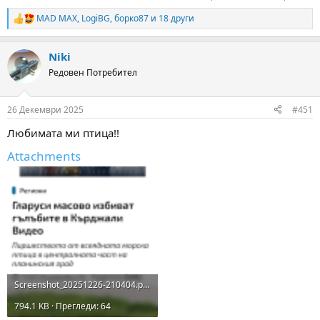
MAD MAX
,
LogiBG
,
борко87
и 18 други
R
e
a
Niki
c
t
Редовен Потребител
i
o
n
26 Декември 2025
#451
s
:
Любимата ми птица!!
Attachments
Screenshot_20251226-210404.png
794.1 KB · Прегледи: 64