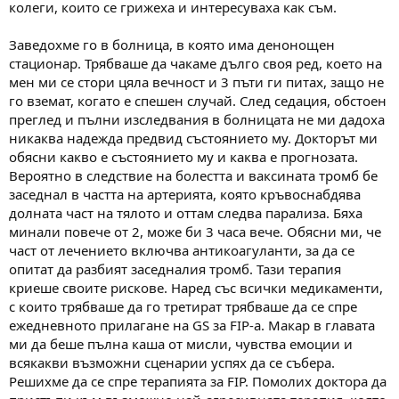
колеги, които се грижеха и интересуваха как съм.
Заведохме го в болница, в която има денонощен
стационар. Трябваше да чакаме дълго своя ред, което на
мен ми се стори цяла вечност и 3 пъти ги питах, защо не
го вземат, когато е спешен случай. След седация, обстоен
преглед и пълни изследвания в болницата не ми дадоха
никаква надежда предвид състоянието му. Докторът ми
обясни какво е състоянието му и каква е прогнозата.
Вероятно в следствие на болестта и ваксината тромб бе
заседнал в частта на артерията, която кръвоснабдява
долната част на тялото и оттам следва парализа. Бяха
минали повече от 2, може би 3 часа вече. Обясни ми, че
част от лечението включва антикоагуланти, за да се
опитат да разбият заседналия тромб. Тази терапия
криеше своите рискове. Наред със всички медикаменти,
с които трябваше да го третират трябваше да се спре
ежедневното прилагане на GS за FIP-а. Макар в главата
ми да беше пълна каша от мисли, чувства емоции и
всякакви възможни сценарии успях да се събера.
Решихме да се спре терапията за FIP. Помолих доктора да