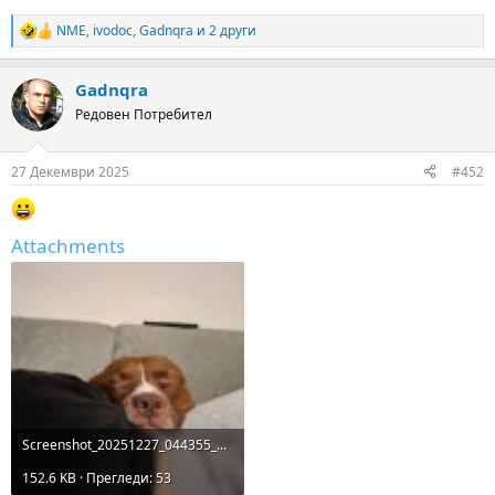
NME
,
ivodoc
,
Gadnqra
и 2 други
R
e
a
Gadnqra
c
t
Редовен Потребител
i
o
n
27 Декември 2025
#452
s
:
Attachments
Screenshot_20251227_044355_Gallery.jpg
152.6 KB · Прегледи: 53