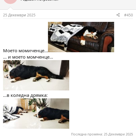
i
o
n
25 Декември 2025
#450
s
:
Моето момиченце...
... и моето момченце...
...в коледна дрямка:
Последна промяна:
25 Декември 2025