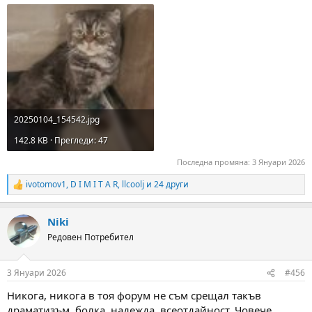
20250104_154542.jpg
142.8 KB · Прегледи: 47
Последна промяна:
3 Януари 2026
ivotomov1
,
D I M I T A R
,
llcoolj
и 24 други
R
e
a
Niki
c
t
Редовен Потребител
i
o
n
3 Януари 2026
#456
s
:
Никога, никога в тоя форум не съм срещал такъв
драматизъм, болка, надежда, всеотдайност. Човече,