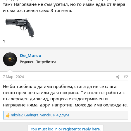
а
а
там? Нагряване не съм усетил, но го имам едва от вчера
т
и съм изстрелял само 3 топчета.
а
Y
De_Marco
Редовен Потребител
7 Март 2024
#2
Не би трябвало да има проблем, стига да не се слага
нещо пред цевта или да я покрива. Пистолетът работи с
въглероден диоксид, процеса е ендотермичен и
нагряване няма, дори напротив, може да има охлаждане.
mkolev
,
Gadnqra
,
venciru
и 4 други
R
e
a
You must log in or register to reply here.