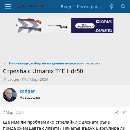
Вход
Регистрация
Начинаещи, избор на въздушна пушка или пистолет
Стрелба с Umarex T4E Hdr50
А
Н
cadger
7 Март 2024
в
а
т
ч
cadger
о
а
Новодошъл
р
л
н
н
а
а
7 Март 2024
#1
т
Д
е
а
Ще има ли проблем ако стреляйки с дясната ръка
м
т
придържам цевта с лявата? Някакъв въдух циркулира ли