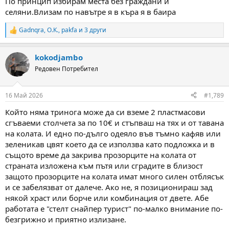
По принцип избирам места без граждани и
селяни.Влизам по навътре я в къра я в баира
Gadnqra
,
O.K.
,
pakfa
и 3 други
R
e
a
kokodjambo
c
t
Редовен Потребител
i
o
n
16 Май 2026
#1,789
s
:
Който няма тринога може да си вземе 2 пластмасови
сгъваеми столчета за по 10€ и стъпваш на тях и от тавана
на колата. И едно по-дълго одеяло във тъмно кафяв или
зеленикав цвят което да се използва като подложка и в
същото време да закрива прозорците на колата от
страната изложена към пътя или сградите в близост
защото прозорците на колата имат много силен отблясък
и се забелязват от далече. Ако не, я позиционираш зад
някой храст или борче или комбинация от двете. Абе
работата е "стелт снайпер турист" по-малко внимание по-
безгрижно и приятно излизане.