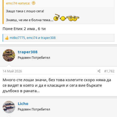
emci74 написа:
м
т
а
а
Защо така с лошо сега!
т
а
Знаеш, че им е болна тема....
Поне Епик 2 има , 6 ти
mitko7775
,
emci74
и
traper308
R
e
a
traper308
c
t
Редовен Потребител
i
o
n
14 Май 2026
#1,782
s
:
Много сте лоши значи, без това колегите скоро няма да
се видят в която и да е класация и сега вие бъркате
дълбоко в раната...
Licho
Редовен Потребител