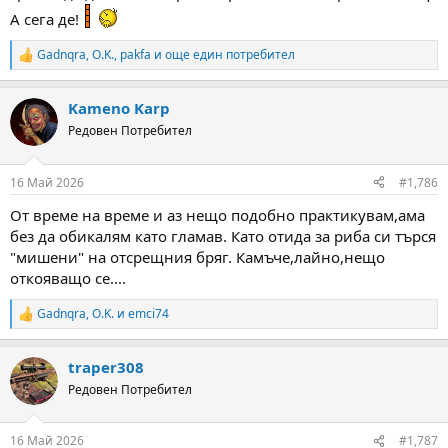
А сега де!
Gadnqra
,
O.K.
,
pakfa
и още един потребител
R
e
a
Kameno Karp
c
t
Редовен Потребител
i
o
n
16 Май 2026
#1,786
s
:
От време на време и аз нещо подобно практикувам,ама
без да обикалям като гламав. Като отида за риба си търся
"мишени" на отсрещния бряг. Камъче,лайно,нещо
откояващо се....
Gadnqra
,
O.K.
и
emci74
R
e
a
traper308
c
t
Редовен Потребител
i
o
n
16 Май 2026
#1,787
s