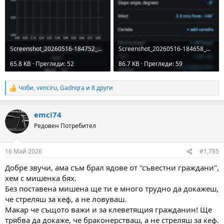
Screenshot_20260516-184752_Chairgun Elite.jpg
Screenshot_20260516-184658_Chairgun Elite.jpg
65.8 KB · Прегледи: 52
86.7 KB · Прегледи: 59
Чоби
,
venciru
,
Gadnqra
и 8 други
R
e
a
emci74
c
t
Редовен Потребител
i
o
n
16 Май 2026
#1,785
s
:
Добре звучи, ама съм брал ядове от "съвестни граждани",
хем с мишенка бях.
Без поставена мишена ще ти е много трудно да докажеш,
че стреляш за кеф, а не ловуваш.
Макар че същото важи и за клеветящия гражданин! Ще
трябва да докаже, че браконерстваш, а не стреляш за кеф.