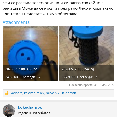
се и се разгъва телескопично и си влиза спокойно в
раницата.Може да се носи и през рамо.Леко и компактно.
Единствен недостатък-няма облегалка.
Attachments
20260517_085436.jpg
20260517_085354.jpg
249.6 KB · Прегледи: 37
177.9 KB · Прегледи: 37
Последна промяна:
17 Май 2026
Gadnqra
,
kaloyan_takev
,
mitko7775
и 2 други
R
e
a
kokodjambo
c
t
Редовен Потребител
i