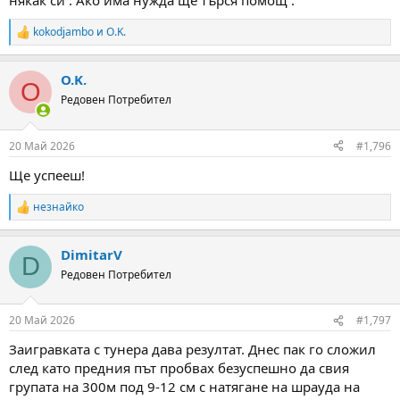
някак си . Ако има нужда ще търся помощ .
kokodjambo
и
O.K.
R
e
a
O.K.
c
O
t
Редовен Потребител
i
o
n
20 Май 2026
#1,796
s
:
Ще успееш!
незнайко
R
e
a
DimitarV
c
D
t
Редовен Потребител
i
o
n
20 Май 2026
#1,797
s
:
Заигравката с тунера дава резултат. Днес пак го сложил
след като предния път пробвах безуспешно да свия
групата на 300м под 9-12 см с натягане на шрауда на