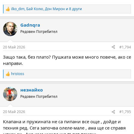
ilko_dim
,
Бай Колю
,
Дон Мирон
и 8 други
R
e
a
Gadnqra
c
t
Редовен Потребител
i
o
n
20 Май 2026
#1,794
s
:
Защо така, без плато? Пушката може много повече, ако се
направи.
hristoss
R
e
a
незнайко
c
t
Редовен Потребител
i
o
n
20 Май 2026
#1,795
s
:
Клапана и пружината не са пипани все още , дойде и
техния ред. Сега започва олеле-мале , ама ще се справя