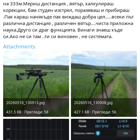
на 333м.Мериш дистанция , вятър, калкулираш
корекции, бам студен изстрел, поразяваш и прибираш
.Пак караш нанякъде пак виждаш добра цел.....всеки път
различна дистанция , различен вятър....чиста приложна
наука.Друго си драг функцията. Винаги знаеш къде
си.Ако не си там ..ти си виновен , не системата.
Attachments
20260516_130913.jpg
20260516_130908.jpg
431.5 KB · Прегледи: 58
427.1 KB · Прегледи: 56