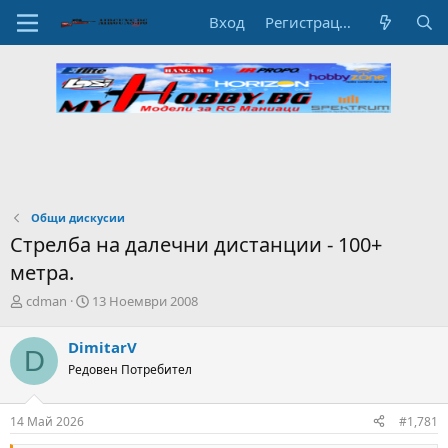
Вход
Регистрация
Общи дискусии
Стрелба на далечни дистанции - 100+
метра.
А
Н
cdman
13 Ноември 2008
в
а
т
ч
DimitarV
D
о
а
Редовен Потребител
р
л
н
н
а
а
14 Май 2026
#1,781
т
Д
е
а