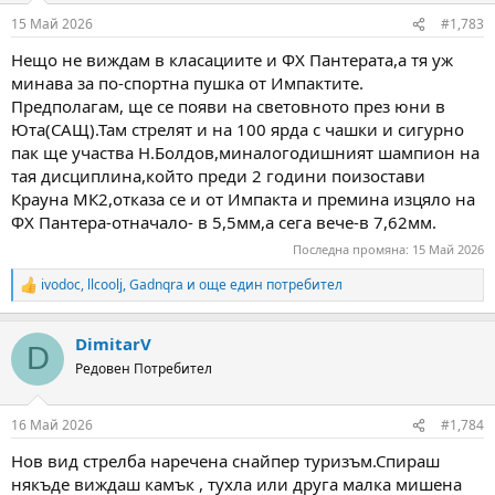
15 Май 2026
#1,783
Нещо не виждам в класациите и ФХ Пантерата,а тя уж
минава за по-спортна пушка от Импактите.
Предполагам, ще се появи на световното през юни в
Юта(САЩ).Там стрелят и на 100 ярда с чашки и сигурно
пак ще участва Н.Болдов,миналогодишният шампион на
тая дисциплина,който преди 2 години поизостави
Крауна МК2,отказа се и от Импакта и премина изцяло на
ФХ Пантера-отначало- в 5,5мм,а сега вече-в 7,62мм.
Последна промяна:
15 Май 2026
ivodoc
,
llcoolj
,
Gadnqra
и още един потребител
R
e
a
DimitarV
c
D
t
Редовен Потребител
i
o
n
16 Май 2026
#1,784
s
:
Нов вид стрелба наречена снайпер туризъм.Спираш
някъде виждаш камък , тухла или друга малка мишена