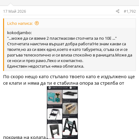
o
n
17 Май 2026
#1,792
s
:
Licho написа:
kokodjambo:
"...може да си вземе 2 пластмасови столчета за по 10Е ..."
Столчетата наистина вършат добра работа!Не знам какви са
твоите,но аз си взех едно,което е като табуретка, сгъва се и се
разгъва телескопично и си влиза спокойно в раницата.Може да
се носи и през рамо.Леко и компактно.
Единствен недостатък-няма облегалка.
По скоро нещо като стъпало твоето като е издължено ще
се клати и няма да ти е стабилна опора за стрелба от
покрива на колата.