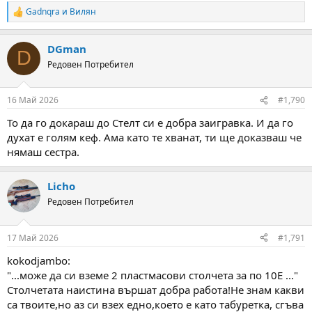
Gadnqra
и
Вилян
R
e
a
DGman
c
D
t
Редовен Потребител
i
o
n
16 Май 2026
#1,790
s
:
То да го докараш до Стелт си е добра заигравка. И да го
духат е голям кеф. Ама като те хванат, ти ще доказваш че
нямаш сестра.
Licho
Редовен Потребител
17 Май 2026
#1,791
kokodjambo:
"...може да си вземе 2 пластмасови столчета за по 10Е ..."
Столчетата наистина вършат добра работа!Не знам какви
са твоите,но аз си взех едно,което е като табуретка, сгъва