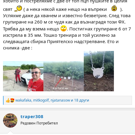
хобито и постреляхме с две от топ пцп пушките в целия
свят
( а нека някой каже нещо на въпреки
).
Успяхме даже да хванем и известно безветрие. След това
групиране на 260 м се чудя как да възнаградя този ФХ.
Трябва да му взема нещо
. Постигнах групиране 6 от 7
изстрела в 35 мм. Тошко тренира и той усилено за
следващата сбирка Приятелско надстрелване. Ето и
снимка -две :
wakafaka
,
mitkogolf
,
njatanasow
и 18 други
R
e
a
traper308
c
t
Редовен Потребител
i
o