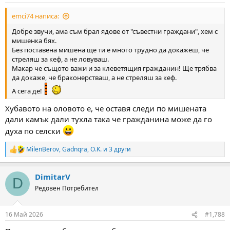
:
emci74 написа:
Добре звучи, ама съм брал ядове от "съвестни граждани", хем с
мишенка бях.
Без поставена мишена ще ти е много трудно да докажеш, че
стреляш за кеф, а не ловуваш.
Макар че същото важи и за клеветящия гражданин! Ще трябва
да докаже, че браконерстваш, а не стреляш за кеф.
А сега де!
Хубавото на оловото е, че оставя следи по мишената
дали камък дали тухла така че гражданина може да го
духа по селски
MilenBerov
,
Gadnqra
,
O.K.
и 3 други
R
e
a
DimitarV
c
D
t
Редовен Потребител
i
o
n
16 Май 2026
#1,788
s
: