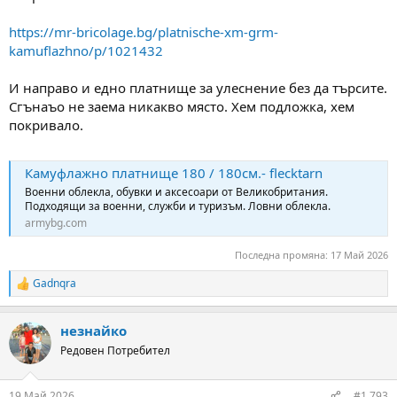
https://mr-bricolage.bg/platnische-xm-grm-
kamuflazhno/p/1021432
И направо и едно платнище за улеснение без да търсите.
Сгънаъо не заема никакво място. Хем подложка, хем
покривало.
Камуфлажно платнище 180 / 180см.- flecktarn
Военни облекла, обувки и аксесоари от Великобритания.
Подходящи за военни, служби и туризъм. Ловни облекла.
armybg.com
Последна промяна:
17 Май 2026
Gadnqra
R
e
a
незнайко
c
t
Редовен Потребител
i
o
n
19 Май 2026
#1,793