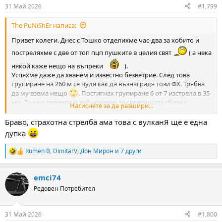
n
31 Май 2026
#1,799
s
:
The PuNiShEr написа:
Привет колеги. Днес с Тошко отделихме час-два за хобито и
постреляхме с две от топ пцп пушките в целия свят
( а нека
някой каже нещо на въпреки
).
Успяхме даже да хванем и известно безветрие. След това
групиране на 260 м се чудя как да възнаградя този ФХ. Трябва
да му взема нещо
. Постигнах групиране 6 от 7 изстрела в 35
мм. Тошко тренира и той усилено за следващата сбирка
Натиснете за да разшири...
Приятелско надстрелване. Ето и снимка -две :
View attachment 133943
View attachment 133944
View attachment
Браво, страхотна стрелба ама това с вулканЯ ще е една
133945
дупка
Rumen B
,
DimitarV
,
Дон Мирон
и 7 други
R
e
a
emci74
c
t
Редовен Потребител
i
o
n
31 Май 2026
#1,800
s