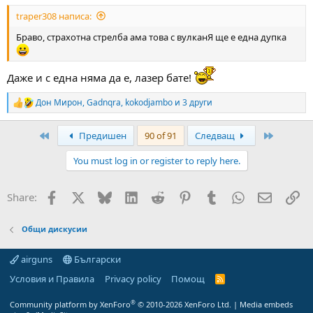
:
traper308 написа:
Браво, страхотна стрелба ама това с вулканЯ ще е една дупка
Даже и с една няма да е, лазер бате!
Дон Мирон
,
Gadnqra
,
kokodjambo
и 3 други
R
e
a
First
Last
Предишен
90 of 91
Следващ
c
t
You must log in or register to reply here.
i
o
n
Facebook
X
Bluesky
LinkedIn
Reddit
Pinterest
Tumblr
WhatsApp
Email
Вм
Share:
s
:
Общи дискусии
airguns
Български
Условия и Правила
Privacy policy
Помощ
R
S
S
®
Community platform by XenForo
© 2010-2026 XenForo Ltd.
|
Media embeds