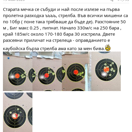
s
:
Старата мечка се събуди и най после излезе на първа
пролетна разходка ъъъъ, стрелба. Във всички мишени са
по 10бр ( поне така трябваше да бъде де). Разстояние 50
м , Биг макс 0.25 , пипнат. Начало 330м/с на 250 бара ,
край 185м/с около 170-180 бара 30 изстрела. Двете
разсеяни приличат на стрелеца - оправданието е
каубойска бърза стрелба ама като за мен бива.