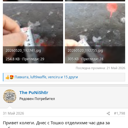
20260520_192741.jpg
20260520_192755.jpg
254.8 KB · Прегледи: 29
305 KB · Прегледи: 28
Последна промяна:
21 Май 2026
Павката
,
luft9waffe
,
venciru
и 15 други
R
e
a
The PuNiShEr
c
t
Редовен Потребител
i
o
n
31 Май 2026
#1,798
s
:
Привет колеги. Днес с Тошко отделихме час-два за