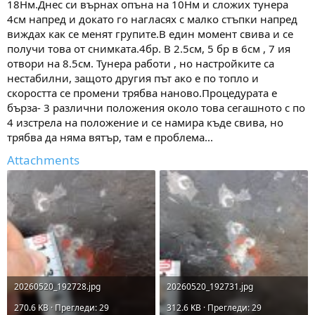
18Нм.Днес си върнах опъна на 10Нм и сложих тунера
4см напред и докато го нагласях с малко стъпки напред
виждах как се менят групите.В един момент свива и се
получи това от снимката.4бр. В 2.5см, 5 бр в 6см , 7 ия
отвори на 8.5см. Тунера работи , но настройките са
нестабилни, защото другия път ако е по топло и
скоростта се промени трябва наново.Процедурата е
бърза- 3 различни положения около това сегашното с по
4 изстрела на положение и се намира къде свива, но
трябва да няма вятър, там е проблема...
Attachments
20260520_192728.jpg
20260520_192731.jpg
270.6 KB · Прегледи: 29
312.6 KB · Прегледи: 29