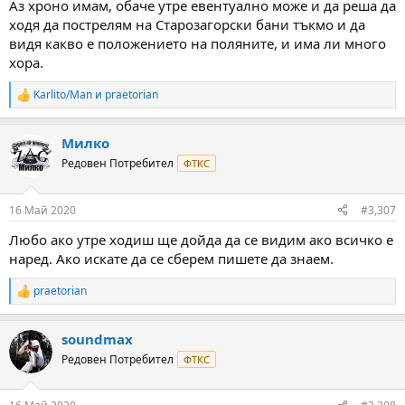
Аз хроно имам, обаче утре евентуално може и да реша да
ходя да пострелям на Старозагорски бани тъкмо и да
видя какво е положението на поляните, и има ли много
хора.
Karlito/Man
и
praetorian
R
e
a
Милко
c
t
Редовен Потребител
ФТКС
i
o
n
16 Май 2020
#3,307
s
:
Любо ако утре ходиш ще дойда да се видим ако всичко е
наред. Ако искате да се сберем пишете да знаем.
praetorian
R
e
a
soundmax
c
t
Редовен Потребител
ФТКС
i
o
n