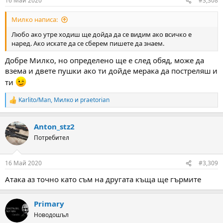
16 Май 2020
#3,308
s
:
Милко написа:
Любо ако утре ходиш ще дойда да се видим ако всичко е
наред. Ако искате да се сберем пишете да знаем.
Добре Милко, но определено ще е след обяд, може да
взема и двете пушки ако ти дойде мерака да постреляш и
ти
Karlito/Man
,
Милко
и
praetorian
R
e
a
Anton_stz2
c
t
Потребител
i
o
n
16 Май 2020
#3,309
s
:
Атака аз точно като съм на другата къща ще гърмите
Primary
Новодошъл