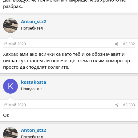
а
а
разбрах...
т
а
Anton_stz2
Потребител
15 Май 2020
#3,302
Xaxxax ами ако всички са като теб и се обозначават и
пишат тук станем ли повече ще взема голям компресор
просто да споделят колегите.
kostakosta
K
Новодошъл
15 Май 2020
#3,303
Ок
Anton_stz2
Потребител