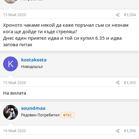
15 Май 2020
#3,304
Хроното чакаме някой да каже поръчал съм си незнам
кога ще дойде ти къде стреляш?
Днес един приятел идва и той си купил 6.35 и идва
затова питах
kostakosta
K
Новодошъл
15 Май 2020
#3,305
На вилата
soundmax
Редовен Потребител
ФТКС
16 Май 2020
#3,306