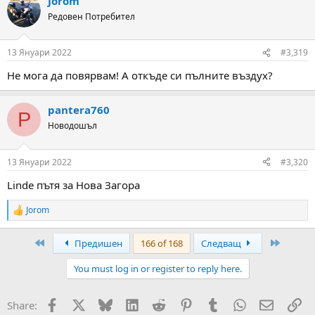
Jorom
Редовен Потребител
13 Януари 2022
#3,319
Не мога да повярвам! А откъде си пълните въздух?
pantera760
P
Новодошъл
13 Януари 2022
#3,320
Linde пътя за Нова Загора
Jorom
R
e
a
First
Last
Предишен
166 of 168
Следващ
c
t
You must log in or register to reply here.
i
o
n
Facebook
X
Bluesky
LinkedIn
Reddit
Pinterest
Tumblr
WhatsApp
Email
Вм
Share:
s