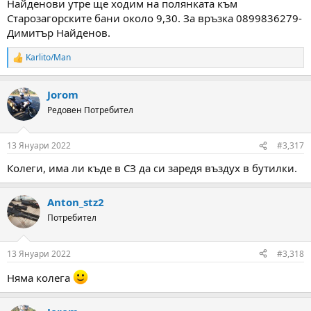
Найденови утре ще ходим на полянката към
Старозагорските бани около 9,30. За връзка 0899836279-
Димитър Найденов.
Karlito/Man
R
e
a
Jorom
c
t
Редовен Потребител
i
o
n
13 Януари 2022
#3,317
s
:
Колеги, има ли къде в СЗ да си заредя въздух в бутилки.
Anton_stz2
Потребител
13 Януари 2022
#3,318
Няма колега