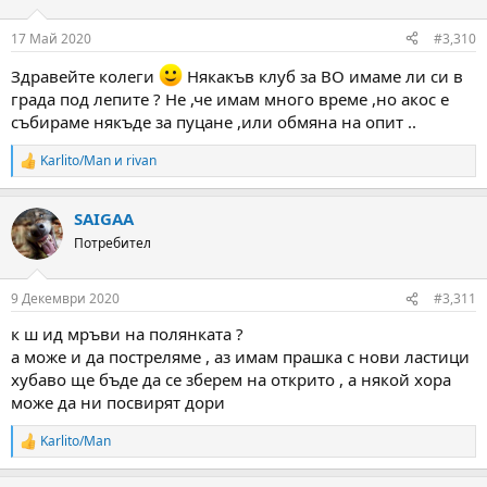
17 Май 2020
#3,310
Здравейте колеги
Някакъв клуб за ВО имаме ли си в
града под лепите ? Не ,че имам много време ,но акос е
събираме някъде за пуцане ,или обмяна на опит ..
Karlito/Man
и
rivan
R
e
a
SAIGAA
c
t
Потребител
i
o
n
9 Декември 2020
#3,311
s
:
к ш ид мръви на полянката ?
а може и да постреляме , аз имам прашка с нови ластици
хубаво ще бъде да се зберем на открито , а някой хора
може да ни посвирят дори
Karlito/Man
R
e
a