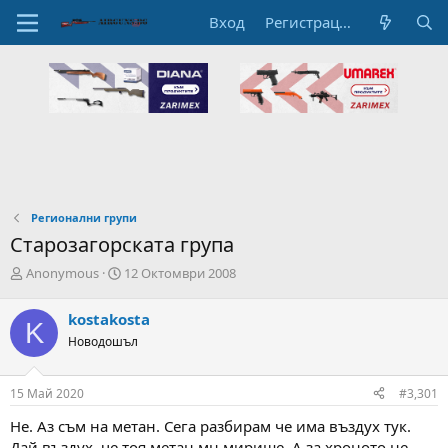
Вход
Регистрация
Регионални групи
Старозагорската група
А
Н
Anonymous
12 Октомври 2008
в
а
т
ч
kostakosta
K
о
а
Новодошъл
р
л
н
н
а
а
15 Май 2020
#3,301
т
Д
е
а
Не. Аз съм на метан. Сега разбирам че има въздух тук.
м
т
Дай въздух, че тоя метан мн мирише. А за хроното не