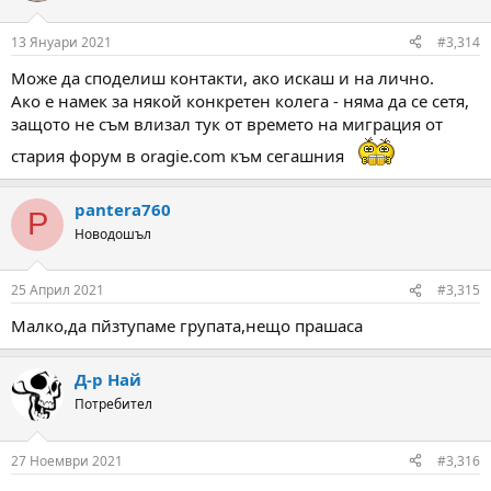
o
n
13 Януари 2021
#3,314
s
:
Може да споделиш контакти, ако искаш и на лично.
Ако е намек за някой конкретен колега - няма да се сетя,
защото не съм влизал тук от времето на миграция от
стария форум в oragie.com към сегашния
pantera760
P
Новодошъл
25 Април 2021
#3,315
Малко,да пйзтупаме групата,нещо прашаса
Д-р Най
Потребител
27 Ноември 2021
#3,316