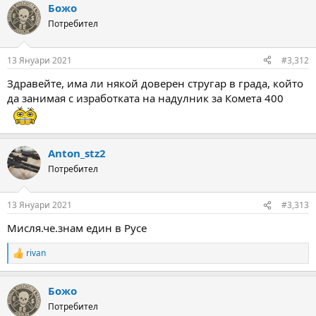
Божо
c
t
Потребител
i
o
n
13 Януари 2021
#3,312
s
:
Здравейте, има ли някой доверен стругар в града, който
да занимая с изработката на надулник за Комета 400
Anton_stz2
Потребител
13 Януари 2021
#3,313
Мисля.че.знам един в Русе
rivan
R
e
a
Божо
c
t
Потребител
i