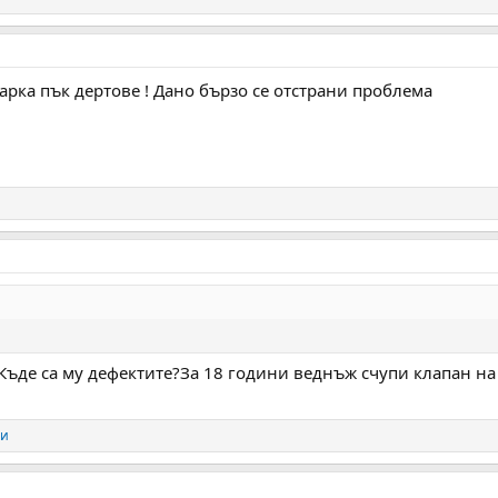
рка пък дертове ! Дано бързо се отстрани проблема
г.Къде са му дефектите?За 18 години веднъж счупи клапан на 
ги