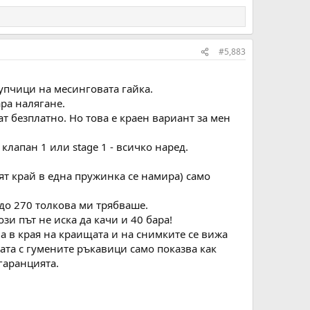
#5,883
дупчици на месинговата гайка.
ара налягане.
ат безплатно. Но това е краен вариант за мен
клапан 1 или stage 1 - всичко наред.
ият край в една пружинка се намира) само
до 270 толкова ми трябваше.
зи път не иска да качи и 40 бара!
ва в края на краищата и на снимките се вижа
ката с гумените ръкавици само показва как
гаранцията.