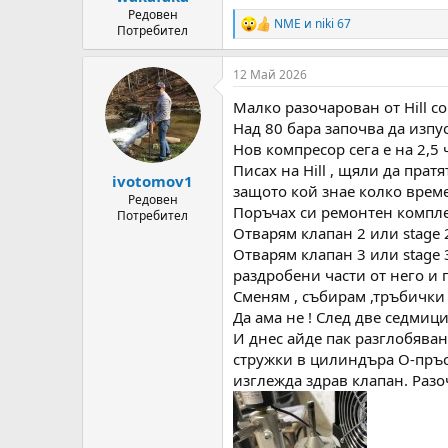
Редовен
NME
и
niki 67
R
Потребител
e
a
12 Май 2026
c
t
Малко разочарован от Hill com
i
o
Над 80 бара започва да изпу
n
Нов компресор сега е на 2,5 
s
Писах на Hill , щяли да прат
:
ivotomov1
защото кой знае колко време 
Редовен
Поръчах си ремонтен комплек
Потребител
Отварям клапан 2 или stage 
Отварям клапан 3 или stage 
раздробени части от него и 
Сменям , събирам ,тръбички
Да ама не ! След две седмици
И днес айде пак разглобяван
стружки в цилиндъра О-пръст
изглежда здрав клапан. Разо