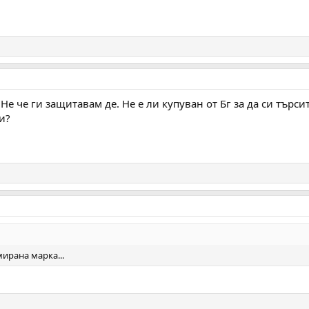
Не че ги защитавам де. Не е ли купуван от Бг за да си търс
и?
мирана марка...