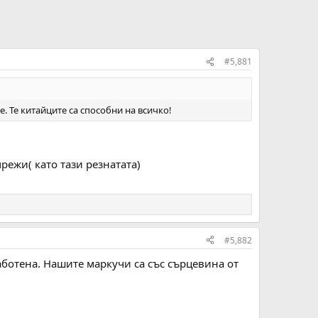
#5,881
. Те китайците са способни на всичко!
режи( като тази резнатата)
#5,882
работена. Нашите маркучи са със сърцевина от