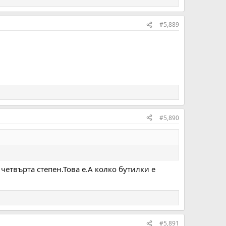
#5,889
#5,890
четвърта степен.Това е.А колко бутилки е
#5,891