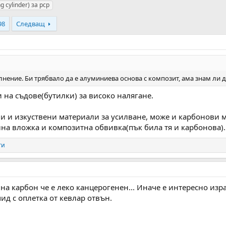
g cylinder) за pcp
98
Следващ
лнение. Би трябвало да е алуминиева основа с композит, ама знам ли де
 на съдове(бутилки) за високо налягане.
и и изкуствени материали за усилване, може и карбонови м
лна вложка и композитна обвивка(пък била тя и карбонова).
ги
е на карбон че е леко канцерогенен... Иначе е интересно из
д с оплетка от кевлар отвън.