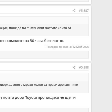
#5,887
мация, поне да ви възтановят частите които са
тен комплект за 50 часа безплатно.
Последна промяна:
12 Май 2026
#5,888
оворка.. много мразя колко са прави арогантните
от които дори Toyota пропищяха че ще ги