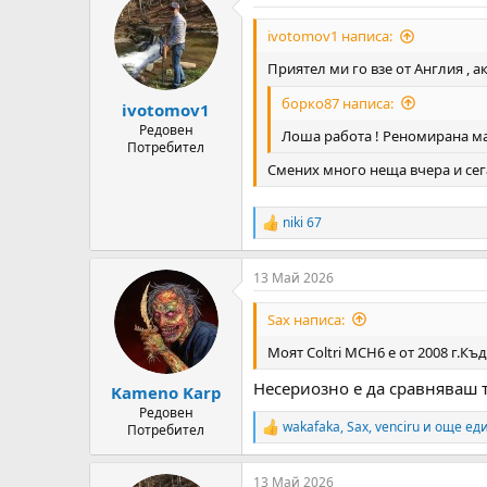
t
i
ivotomov1 написа:
o
n
Приятел ми го взе от Англия , 
s
:
борко87 написа:
ivotomov1
Редовен
Лоша работа ! Реномирана ма
Потребител
Смених много неща вчера и сег
niki 67
R
e
a
13 Май 2026
c
t
i
Sax написа:
o
n
Моят Coltri MCH6 е от 2008 г.Къ
s
:
Несериозно е да сравняваш 
Kameno Karp
Редовен
wakafaka
,
Sax
,
venciru
и още еди
Потребител
R
e
a
13 Май 2026
c