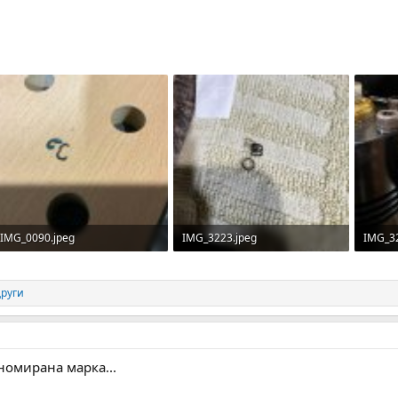
IMG_0090.jpeg
IMG_3223.jpeg
IMG_3
326.8 KB · Прегледи: 39
412 KB · Прегледи: 35
211 KB
други
еномирана марка...