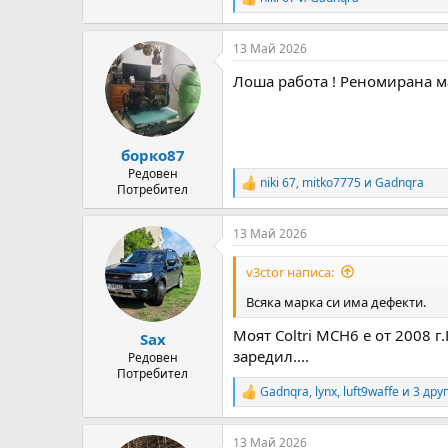
R
e
a
13 Май 2026
c
t
Лоша работа ! Реномирана ма
i
o
n
s
:
борко87
Редовен
niki 67
,
mitko7775
и
Gadnqra
R
Потребител
e
a
13 Май 2026
c
t
i
v3ctor написа:
o
n
Всяка марка си има дефекти.
s
:
Моят Coltri MCH6 е от 2008 
Sax
заредил....
Редовен
Потребител
Gadnqra
,
lynx
,
luft9waffe
и 3 дру
R
e
a
13 Май 2026
c