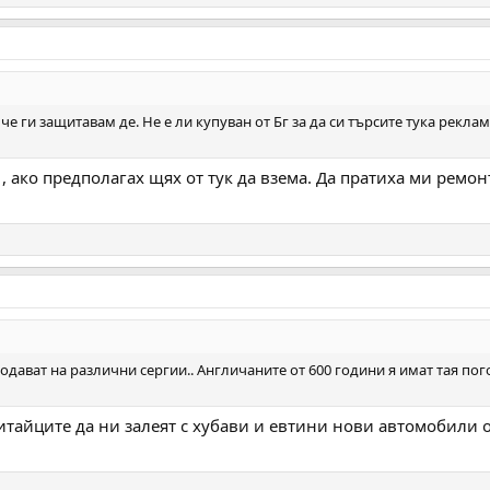
че ги защитавам де. Не е ли купуван от Бг за да си търсите тука рекла
, ако предполагах щях от тук да взема. Да пратиха ми ремон
одават на различни сергии.. Англичаните от 600 години я имат тая пог
итайците да ни залеят с хубави и евтини нови автомобили 