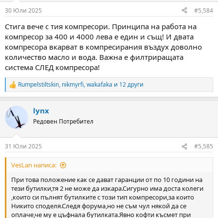
n
30 Юли 2025
#5,584
s
:
Стига вече с тия компресори. Принципа на работа на
компресор за 400 и 4000 лева е един и същ! И двата
компресора вкарват в компресирания въздух доволно
количество масло и вода. Важна е филтриращата
система СЛЕД компресора!
Rumpelstiltskin
,
nikmyrfi
,
wakafaka
и 12 други
R
e
a
lynx
c
t
Редовен Потребител
i
o
n
31 Юли 2025
#5,585
s
:
VesLan написа:
При това положение как се дават гаранции от по 10 години на
тези бутилки,тя 2 не може да изкара.Сигурно има доста колеги
,които си пълнят бутилките с този тип компресори,за които
Никито споделя.Следя форума,но не съм чул някой да се
оплаче,че му е цъфнала бутилката.Явно кофти късмет при