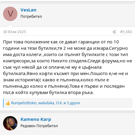
e
a
VesLan
c
V
t
Потребител
i
o
n
30 Юли 2025
#5,583
s
:
При това положение как се дават гаранции от по 10
години на тези бутилки,тя 2 не може да изкара.Сигурно
има доста колеги ,които си пълнят бутилките с този тип
компресори,за които Никито споделя.Следя форума,но не
съм чул някой да се оплаче,че му е цъфнала
бутилката.Явно кофти късмет при мен.Лошото е,че не и
знам историята(с какво е пълнена,колко пъти е
пълнена,до колко е пълнена).Това е първи и последен
път,в който купувам бутилка втора ръка.
Rumpelstiltskin
,
wakafaka
,
O.K.
и 3 други
R
e
a
Kameno Karp
c
t
Редовен Потребител
i
o