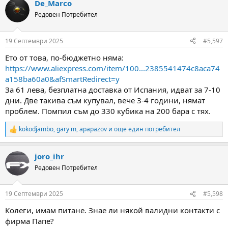
De_Marco
Редовен Потребител
19 Септември 2025
#5,597
Ето от това, по-бюджетно няма:
https://www.aliexpress.com/item/100...2385541474c8aca74
a158ba60a0&afSmartRedirect=y
За 61 лева, безплатна доставка от Испания, идват за 7-10
дни. Две такива съм купувал, вече 3-4 години, нямат
проблем. Помпил съм до 330 кубика на 200 бара с тях.
kokodjambo
,
gary m
,
apapazov
и още един потребител
R
e
a
joro_ihr
c
t
Редовен Потребител
i
o
n
19 Септември 2025
#5,598
s
:
Колеги, имам питане. Знае ли някой валидни контакти с
фирма Папе?