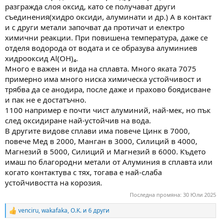
разгражда слоя оксид, като се получават други
съединения(хидро оксиди, алуминати и др.) А в контакт
и с други метали започват да протичат и електро
химични реакции. При повишена температура, даже се
отделя водорода от водата и се образува алуминиев
хидрооксид Al(OH)₄.
Много е важен и вида на сплавта. Много яката 7075
примерно има много ниска химическа устойчивост и
трябва да се анодира, после даже и прахово боядисване
и пак не е достатъчно.
1100 например е почти чист алуминий, най-мек, но пък
след оксидиране най-устойчив на вода.
В другите видове сплави има повече Цинк в 7000,
повече Мед в 2000, Манган в 3000, Силиций в 4000,
Магнезий в 5000, Силиций и Магнезий в 6000. Където
имаш по благородни метали от Алуминия в сплавта или
когато контактува с тях, тогава е най-слаба
устойчивостта на корозия.
Последна промяна:
30 Юли 2025
venciru
,
wakafaka
,
O.K.
и 6 други
R