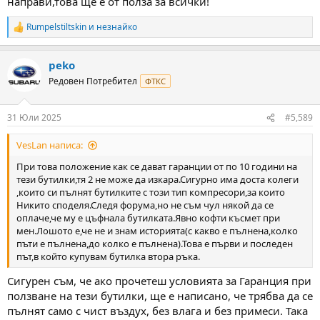
направи,това ще е от полза за всички!
Rumpelstiltskin
и
незнайко
R
e
a
peko
c
t
Редовен Потребител
ФТКС
i
o
n
31 Юли 2025
#5,589
s
:
VesLan написа:
При това положение как се дават гаранции от по 10 години на
тези бутилки,тя 2 не може да изкара.Сигурно има доста колеги
,които си пълнят бутилките с този тип компресори,за които
Никито споделя.Следя форума,но не съм чул някой да се
оплаче,че му е цъфнала бутилката.Явно кофти късмет при
мен.Лошото е,че не и знам историята(с какво е пълнена,колко
пъти е пълнена,до колко е пълнена).Това е първи и последен
път,в който купувам бутилка втора ръка.
Сигурен съм, че ако прочетеш условията за Гаранция при
ползване на тези бутилки, ще е написано, че трябва да се
пълнят само с чист въздух, без влага и без примеси. Така