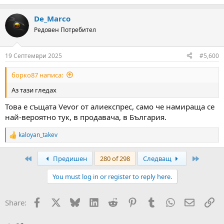
e
a
De_Marco
c
t
Редовен Потребител
i
o
n
19 Септември 2025
#5,600
s
:
борко87 написа:
Аз тази гледах
Това е същата Vevor от алиекспрес, само че намираща се
най-вероятно тук, в продавача, в България.
kaloyan_takev
R
e
a
First
Last
Предишен
280 of 298
Следващ
c
t
You must log in or register to reply here.
i
o
n
Facebook
X
Bluesky
LinkedIn
Reddit
Pinterest
Tumblr
WhatsApp
Email
Вм
Share:
s
: