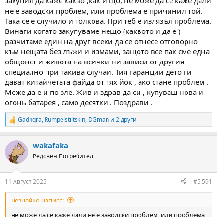
закупил да каже какво ,как и що, не може да се каже дали
не е заводски проблем, или проблема е причинил той.
Така се е случило и толкова. При теб е излязъл проблема.
Винаги когато закупуваме нещо (каквото и да е )
разчитаме един на друг всеки да се отнесе отговорно
към нещата без лъжи и измами, защото все пак сме една
общонст и живота на всички ни зависи от другия
специално при такива случаи. Тия гаранции дето ги
дават китайчетата файда от тях йок , ако стане проблем .
Може да е и по зле. Жив и здрав да си , купуваш нова и
огонь батарея , само десятки . Поздрави .
Gadnqra
,
Rumpelstiltskin
,
DGman
и 2 други
R
e
a
wakafaka
c
t
Редовен Потребител
i
o
n
11 Август 2025
#5,591
s
:
незнайко написа:
не може да се каже дали не е заводски проблем, или проблема