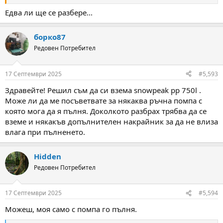
Едва ли ще се разбере...
борко87
Редовен Потребител
17 Септември 2025
#5,593
Здравейте! Решил съм да си взема snowpeak pp 750l .
Може ли да ме посъветвате за някаква ръчна помпа с
която мога да я пълня. Доколкото разбрах трябва да се
вземе и някакъв допълнителен накрайник за да не влиза
влага при пълненето.
Hidden
Редовен Потребител
17 Септември 2025
#5,594
Можеш, моя само с помпа го пълня.