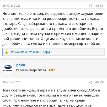
т
Д
30 Юли 2025
#5,581
е
а
м
т
Не знам, колко е твърд, но редовно виждам алуминиеви
а
а
клапанни тела и тапи на резервоари, които са на каша
т
а
отвътре. След избърсването на кашата се откриват
дълбоки язви, грапавини и промени в детайлите. Вярно
е, че оксидът в тези случаи е примесен с маслени пари и
най-различни говна. Още им се чудя на някои колеги -
дал 4000+ лв за пушка и я пълни с компресор за 400 лв.
Sax
,
wakafaka
,
VesLan
и 3 други
R
e
a
peko
c
t
Редовен Потребител
ФТКС
i
o
n
30 Юли 2025
#5,582
s
:
Това което виждаш вътре не е алуминиев оксид Al₂O₃ а
други съединения. Този оксид е много тънък невидим
слой. При наличие на хлориди, алкални среди,
киселинни среди се активират други процеси и се