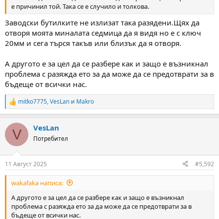
е причинил той. Така се е случило и толкова.
Заводски бутилките не излизат така разядени.Щях да
отворя моята миналата седмица да я видя но е с ключ
20мм и сега търся такъв или близък да я отворя.
А другото е за цел да се разбере как и защо е възникнал
проблема с разяжда ето за да може да се предотврати за в
бъдеще от всички нас.
mitko7775
,
VesLan
и
Makro
R
e
a
VesLan
c
V
t
Потребител
i
o
n
11 Август 2025
#5,592
s
:
wakafaka написа:
А другото е за цел да се разбере как и защо е възникнал
проблема с разяжда ето за да може да се предотврати за в
бъдеще от всички нас.