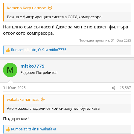
Kameno Karp написа:
Важна е филтриращата система СЛЕД компресора!
Напълно съм съгласен! Даже за мен е по-важен филтъра
отколкото компресора.
Последна промяна:
31 Юли 2025
Rumpelstiltskin
,
O.K.
и
mitko7775
R
e
a
mitko7775
c
M
t
Редовен Потребител
i
o
n
31 Юли 2025
#5,587
s
:
wakafaka написа:
Ако можеш сподели от кой си закупил бутилката
Подкрепям!
Rumpelstiltskin
и
wakafaka
R