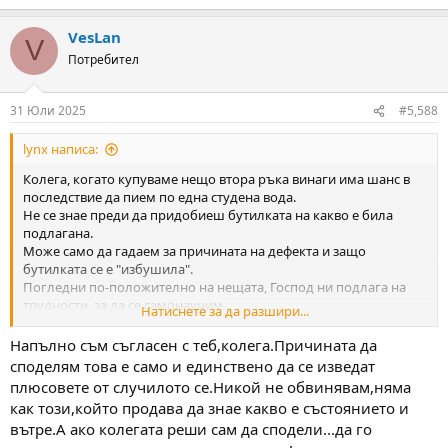
e
a
VesLan
c
V
t
Потребител
i
o
n
31 Юли 2025
#5,588
s
:
lynx написа:
Колега, когато купуваме нещо втора ръка винаги има шанс в
последствие да пием по една студена вода.
Не се знае преди да придобиеш бутилката на какво е била
подлагана.
Може само да гадаем за причината на дефекта и защо
бутилката се е "избушила".
Погледни по-положително на нещата, Господ ни подлага на
трудности, за да се самонаучим.
Натиснете за да разшири...
Все пак имаш късмет, че бутилката е била карбонова и е казала
Фъшшшшш, защото повечето стоманените правят БУМ!
Напълно съм съгласен с теб,колега.Причината да
Купи си друго шише и забрави за проблема. Животът
споделям това е само и единствено да се изведат
плюсовете от случилото се.Никой не обвинявам,няма
продължава и е хубав!
как този,който продава да знае какво е състоянието и
вътре.А ако колегата реши сам да сподели...да го