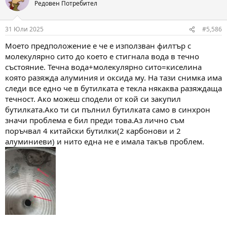
t
Редовен Потребител
i
o
n
31 Юли 2025
#5,586
s
:
Моето предположение е че е използван филтър с
молекулярно сито до което е стигнала вода в течно
състояние. Течна вода+молекулярно сито=киселина
която разяжда алуминия и оксида му. На тази снимка има
следи все едно че в бутилката е текла някаква разяждаща
течност. Ако можеш сподели от кой си закупил
бутилката.Ако ти си пълнил бутилката само в синхрон
значи проблема е бил преди това.Аз лично съм
поръчвал 4 китайски бутилки(2 карбонови и 2
алуминиеви) и нито една не е имала такъв проблем.