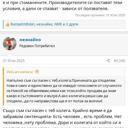
е и при стоманените. Производителите си поставят тези
условия, а дали се спазват - зависи от ползвателя.
Последна промяна:
31 Юли 2025
Rumpelstiltskin
,
незнайко
,
NME
и 3 други
R
e
a
незнайко
c
t
Редовен Потребител
i
o
n
31 Юли 2025
#5,590
s
:
VesLan написа:
Напълно съм съгласен с теб,колега.Причината да споделям
това е само и единствено да се изведат плюсовете от случилото
се.Никой не обвинявам,няма как този,който продава да знае
какво е състоянието и вътре.А ако колегата реши сам да
сподели...да го направи,това ще е от полза за всички!
Също съм съгласен с теб колега. Крайно време е да
забравим сентенцията- Есть человек , есть проблем. Нет
человека ,нету проблема. Дори и колегата от който си я