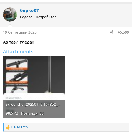
борко87
Редовен Потребител
19 Септември 2025
#5,599
Аз тази гледах
Attachments
Screenshot_20250919-104852_Messenger.jpg
98.6 KB · Прегледи: 56
De_Marco
R