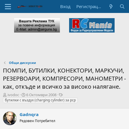
Вход
Регистрация
Общи дискусии
ПОМПИ, БУТИЛКИ, КОНЕКТОРИ, МАРКУЧИ,
РЕЗЕРВОАРИ, КОМПРЕСОРИ, МАНОМЕТРИ -
как, откъде и всичко за високо налягане.
А
Н
T
ivodoc
6 Октомври 2008
в
а
a
бутилки с въздух (charging cylinder) за pcp
т
ч
g
о
а
s
Gadnqra
р
л
н
н
Редовен Потребител
а
а