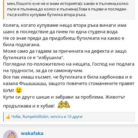
мен.Лошото е,че не и знам историята(с какво е пълнена,колко
пъти е пълнена,до колко е пълнена).Това е първи и последен
път,в който купувам бутилка втора ръка.
Колега, когато купуваме нещо втора ръка винаги има
шанс в последствие да пием по една студена вода.
Не се знае преди да придобиеш бутилката на какво е
била подлагана.
Може само да гадаем за причината на дефекта и защо
бутилката се е "избушила".
Погледни по-положително на нещата, Господ ни подлага
на трудности, за да се самонаучим.
Все пак имаш късмет, че бутилката е била карбонова и е
казала Фъшшшшш, защото повечето стоманените правят
БУМ!
Купи си друго шише и забрави за проблема. Животът
продължава и е хубав!
Чоби
,
Rumpelstiltskin
,
venciru
и 10 други
R
e
a
wakafaka
c