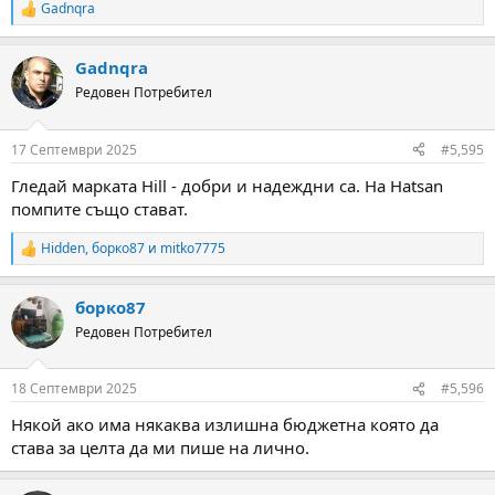
Gadnqra
R
e
a
Gadnqra
c
t
Редовен Потребител
i
o
n
17 Септември 2025
#5,595
s
:
Гледай марката Hill - добри и надеждни са. На Hatsan
помпите също стават.
Hidden
,
борко87
и
mitko7775
R
e
a
борко87
c
t
Редовен Потребител
i
o
n
18 Септември 2025
#5,596
s
:
Някой ако има някаква излишна бюджетна която да
става за целта да ми пише на лично.