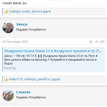
гонят вече 2к.
Gadnqra
,
ivodoc
,
lynx
и 6 други
R
e
a
Venco
c
t
Редовен Потребител
i
o
n
29 Октомври 2025
#1,338
s
:
Въздушна пушка Diana 23 в Въздушно оръжие в гр. Русе - ID52216091 | Bazar.bg
Цена ✅ 190 лв / 97.15 € ❱❱ Въздушна пушка Diana 23 от гр. Русе ➤
Виж цялата обява на Bazar.bg ✔ Купувайте и продавайте лесно и
бързо
bazar.bg
mitko7775
,
Gadnqra
,
pavloff
и 2 други
R
e
a
t.marev
c
t
Редовен Потребител
i
o