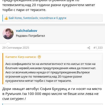
телевизията,над 20 години разни кукурингели мятат
торби с пари от терасите.
Бай Колю
,
SvetoslavIv
,
soundmax
и 6 други
R
e
a
valcholakov
c
t
Редовен Потребител
i
o
n
29 Септември 2025
#1,333
s
:
Kameno Karp написа:
Ако коефициента ти на интелигентност е по-нисък от този на
блатния червей,никакви предупреждения няма да помогнат.
Ако си всичкия,няма нужда от предупреждение.Въпреки
огромния шум по телевизията,над 20 години разни
кукурингели мятат торби с пари от терасите.
Дори хващат автобус София Букурещ и ги носят на място
в Румъния /за 100 000 евро мисля че беше или лева не
съм сигурен /