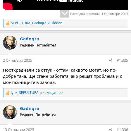
Последна промяна:
1 Октомври 2025
SEPULTURA
,
Gadnqra
и
Hidden
R
e
a
Gadnqra
c
t
Редовен Потребител
i
o
n
2 Октомври 2025
#1,335
s
:
Пооткраднали са оттук - оттам, каквото могат, но по-
добре така. Ще стане работата, ако решат проблема и с
монтажниците в завода.
lynx
,
SEPULTURA
и
kokodjambo
R
e
a
Gadnqra
c
t
Редовен Потребител
i
o
n
13 Октомври 2025
#1,336