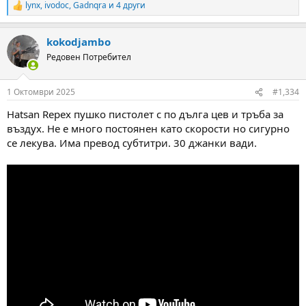
lynx
,
ivodoc
,
Gadnqra
и 4 други
R
e
a
kokodjambo
c
t
Редовен Потребител
i
o
n
1 Октомври 2025
#1,334
s
:
Hatsan Repex пушко пистолет с по дълга цев и тръба за
въздух. Не е много постоянен като скорости но сигурно
се лекува. Има превод субтитри. 30 джанки вади.