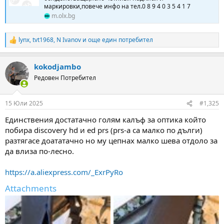
маркировки,повече инфо на тел.0 8 9 4 0 3 5 4 1 7
m.olx.bg
lynx
,
tvt1968
,
N Ivanov
и още един потребител
R
e
a
kokodjambo
c
t
Редовен Потребител
i
o
n
15 Юли 2025
#1,325
s
:
Единствения достатачно голям калъф за оптика който
побира discovery hd и ed prs (prs-a са малко по дълги)
разтягасе доататачно но му цепнах малко шева отдоло за
да влиза по-лесно.
https://a.aliexpress.com/_ExrPyRo
Attachments