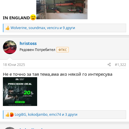
IN ENGLAND
Wolverine
,
soundmax
,
venciru
и 9 други
R
e
a
hristoss
c
t
Редовен Потребител
ФТКС
i
o
n
18 Юни 2025
#1,322
s
:
Не е точно за тая тема,ама ако някой го интересува
LogiBG
,
kokodjambo
,
emci74
и 3 други
R
e
a