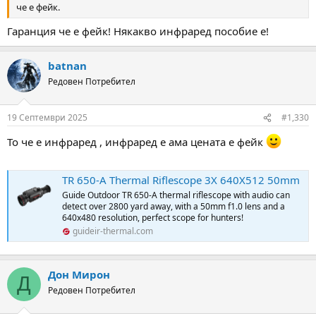
че е фейк.
Гаранция че е фейк! Някакво инфраред пособие е!
batnan
Редовен Потребител
19 Септември 2025
#1,330
То че е инфраред , инфраред е ама цената е фейк
TR 650-A Thermal Riflescope 3X 640X512 50mm
Guide Outdoor TR 650-A thermal riflescope with audio can
detect over 2800 yard away, with a 50mm f1.0 lens and a
640x480 resolution, perfect scope for hunters!
guideir-thermal.com
Дон Мирон
Д
Редовен Потребител