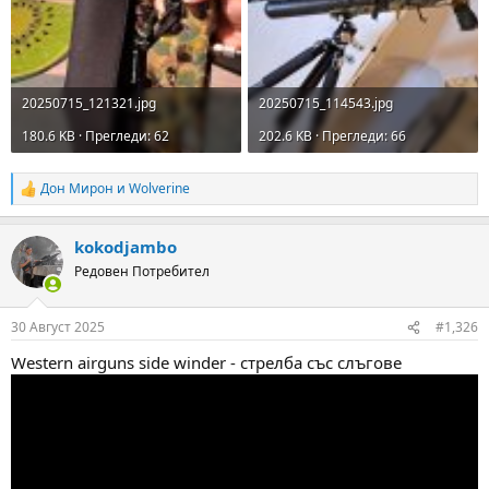
20250715_121321.jpg
20250715_114543.jpg
180.6 KB · Прегледи: 62
202.6 KB · Прегледи: 66
Дон Мирон
и
Wolverine
R
e
a
kokodjambo
c
t
Редовен Потребител
i
o
n
30 Август 2025
#1,326
s
:
Western airguns side winder - стрелба със слъгове