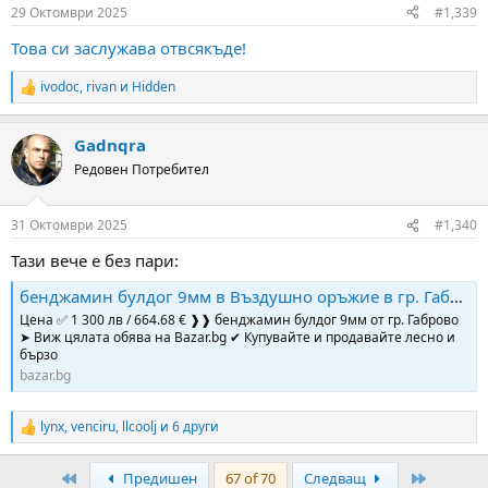
n
29 Октомври 2025
#1,339
s
:
Това си заслyжава отвсякъде!
ivodoc
,
rivan
и
Hidden
R
e
a
Gadnqra
c
t
Редовен Потребител
i
o
n
31 Октомври 2025
#1,340
s
:
Тази вече е без пари:
бенджамин булдог 9мм в Въздушно оръжие в гр. Габрово - ID52180345 | Bazar.bg
Цена ✅ 1 300 лв / 664.68 € ❱❱ бенджамин булдог 9мм от гр. Габрово
➤ Виж цялата обява на Bazar.bg ✔ Купувайте и продавайте лесно и
бързо
bazar.bg
lynx
,
venciru
,
llcoolj
и 6 други
R
e
a
First
Last
Предишен
67 of 70
Следващ
c