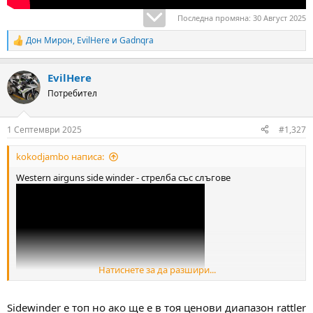
Последна промяна:
30 Август 2025
Дон Мирон
,
EvilHere
и
Gadnqra
R
e
a
EvilHere
c
t
Потребител
i
o
n
1 Септември 2025
#1,327
s
:
kokodjambo написа:
Western airguns side winder - стрелба със слъгове
Натиснете за да разшири...
Sidewinder е топ но ако ще е в тоя ценови диапазон rattler
Грешка явно цевта му е по-широка в 7.62 и е като hatsan bully