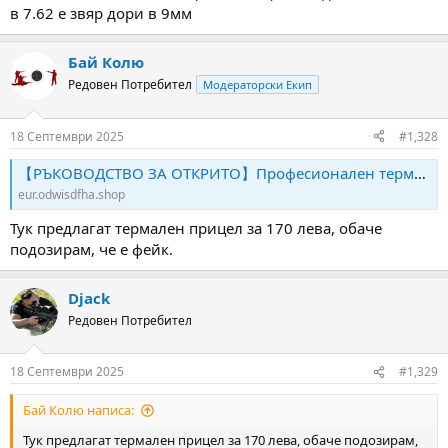
long само калибър .303 уплатнява цевта.
в 7.62 е звяр дори в 9мм
Бай Колю
Редовен Потребител
Модераторски Екип
18 Септември 2025
#1,328
【РЪКОВОДСТВО ЗА ОТКРИТО】Професионален термовизионен телескоп TR650: Разстояние на прицелване до 2600 м, инфрачервена резолюция 640×512, AMOLED дисплей 1024×768
eur.odwisdfha.shop
Тук предлагат термален прицел за 170 лева, обаче
подозирам, че е фейк.
Djack
Редовен Потребител
18 Септември 2025
#1,329
Бай Колю написа:
Тук предлагат термален прицел за 170 лева, обаче подозирам,