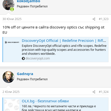
kokodjambo
c
t
Редовен Потребител
i
o
n
30 Юни 2025
#1,323
s
:
10% off от цените в сайта discovery optics със shipping ot
EU
DiscoveryOpt Official | Redefine Precision | Rifle Scopes & Accessorie
Explore DiscoveryOpt official optics and rifle scopes. Redefine
precision with top-quality scopes and accessories for hunters
and shooters worldwide.
discoveryopt.com
Gadnqra
Редовен Потребител
2 Юли 2025
#1,324
OLX.bg - безплатни обяви
160 лв.: Черното по металните части и приклада е
боя,действаща,ясно четливи надписи и