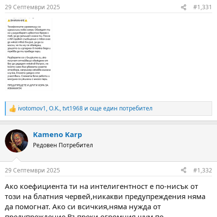
29 Септември 2025
#1,331
ivotomov1
,
O.K.
,
tvt1968
и още един потребител
R
e
a
Kameno Karp
c
t
Редовен Потребител
i
o
n
29 Септември 2025
#1,332
s
:
Ако коефициента ти на интелигентност е по-нисък от
този на блатния червей,никакви предупреждения няма
да помогнат. Ако си всичкия,няма нужда от
предупреждение.Въпреки огромния шум по