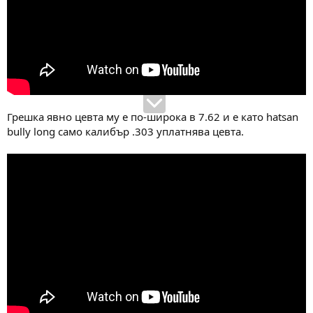
Грешка явно цевта му е по-широка в 7.62 и е като hatsan
bully long само калибър .303 уплатнява цевта.