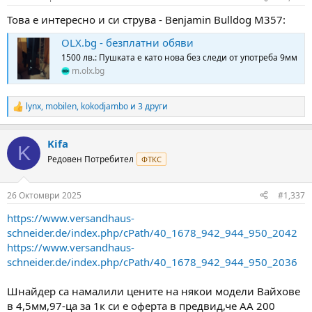
s
:
Това е интересно и си струва - Benjamin Bulldog M357:
OLX.bg - безплатни обяви
1500 лв.: Пушката е като нова без следи от употреба 9мм
m.olx.bg
lynx
,
mobilen
,
kokodjambo
и 3 други
R
e
a
Kifa
c
K
t
Редовен Потребител
ФТКС
i
o
n
26 Октомври 2025
#1,337
s
:
https://www.versandhaus-
schneider.de/index.php/cPath/40_1678_942_944_950_2042
https://www.versandhaus-
schneider.de/index.php/cPath/40_1678_942_944_950_2036
Шнайдер са намалили цените на някои модели Вайхове
в 4,5мм,97-ца за 1к си е оферта в предвид,че АА 200