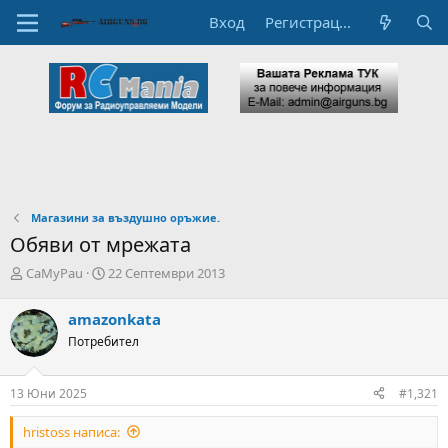
Вход
Регистрация
Магазини за въздушно оръжие.
Обяви от мрежата
А
Н
CaMyPau
22 Септември 2013
в
а
т
ч
amazonkata
о
а
Потребител
р
л
н
н
а
а
13 Юни 2025
#1,321
т
Д
е
а
hristoss написа:
м
т