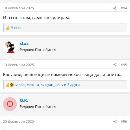
10 Декември 2025
#94
И аз не знам, само спекулирам.
Hidden
R
e
a
staz
c
t
Редовен Потребител
i
o
n
13 Декември 2025
#95
s
:
Бас ловя, че все ще се намери някоя тъща да ги опита…
ivodoc
,
venciru
,
kaloyan_takev
и 2 други
R
e
a
O.K.
c
O
t
Редовен Потребител
i
o
n
25 Декември 2025
#96
s
: