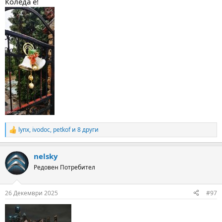
Коледа е!
lynx
,
ivodoc
,
petkof
и 8 други
R
e
a
nelsky
c
t
Редовен Потребител
i
o
n
26 Декември 2025
#97
s
: