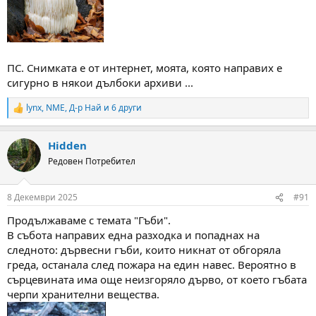
ПС. Снимката е от интернет, моята, която направих е
сигурно в някои дълбоки архиви ...
lynx
,
NME
,
Д-р Най
и 6 други
R
e
a
Hidden
c
t
Редовен Потребител
i
o
n
8 Декември 2025
#91
s
:
Продължаваме с темата "Гъби".
В събота направих една разходка и попаднах на
следното: дървесни гъби, които никнат от обгоряла
греда, останала след пожара на един навес. Вероятно в
сърцевината има още неизгоряло дърво, от което гъбата
черпи хранителни вещества.