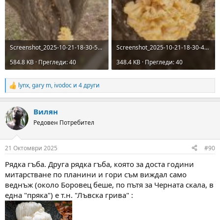
Screenshot_2025-10-21-18-30-54-562_com.google.android.apps.photosgo-edit.jpg
Screenshot_2025-10-21-18-30-46-156_com.google.android.apps.photosgo~2.jpg
584.8 KB · Прегледи: 40
348.4 KB · Прегледи: 40
lynx
,
gary m
,
ivodoc
и 4 други
R
e
a
Вилян
c
t
Редовен Потребител
i
o
n
21 Октомври 2025
#90
s
:
Рядка гъба. Друга рядка гъба, която за доста години
митарстване по планини и гори съм виждал само
веднъж (около Боровец беше, по пътя за Черната скала, в
една "пряка") е т.н. "Лъвска грива" :