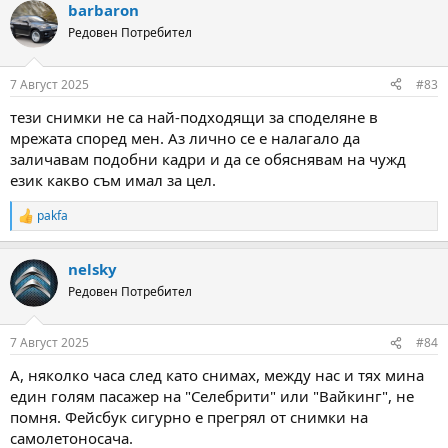
barbaron
c
t
Редовен Потребител
i
o
n
7 Август 2025
#83
s
:
тези снимки не са най-подходящи за споделяне в
мрежата според мен. Аз лично се е налагало да
заличавам подобни кадри и да се обяснявам на чужд
език какво съм имал за цел.
pakfa
R
e
a
nelsky
c
t
Редовен Потребител
i
o
n
7 Август 2025
#84
s
:
А, няколко часа след като снимах, между нас и тях мина
един голям пасажер на "Селебрити" или "Вайкинг", не
помня. Фейсбук сигурно е прегрял от снимки на
самолетоносача.