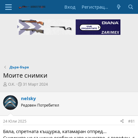
Вход
Регистрация
Дъра-Бъра
Моите снимки
А
Н
O.K.
31 Март 2024
в
а
т
ч
nelsky
о
а
Редовен Потребител
р
л
н
н
а
а
24 Юли 2025
#81
т
Д
е
а
Бяла, спретната къщурка, катамаран отпред...
м
т
Снимките не са нищо особено като качество, с телефон, с