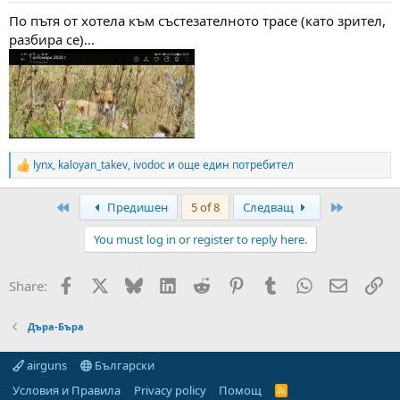
:
По пътя от хотела към състезателното трасе (като зрител,
разбира се)...
lynx
,
kaloyan_takev
,
ivodoc
и още един потребител
R
e
a
First
Last
Предишен
5 of 8
Следващ
c
t
You must log in or register to reply here.
i
o
n
Facebook
X
Bluesky
LinkedIn
Reddit
Pinterest
Tumblr
WhatsApp
Email
Вм
Share:
s
:
Дъра-Бъра
airguns
Български
Условия и Правила
Privacy policy
Помощ
R