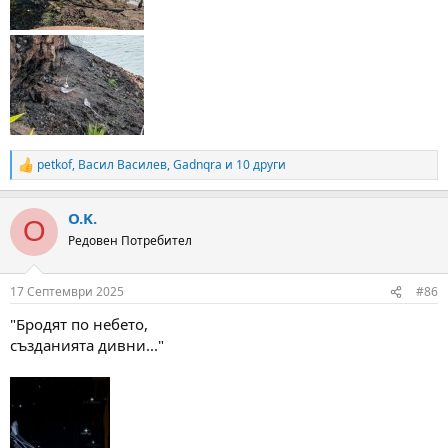
petkof
,
Васил Василев
,
Gadnqra
и 10 други
R
e
a
O.K.
c
O
t
Редовен Потребител
i
o
n
17 Септември 2025
#86
s
:
"Бродят по небето,
създанията дивни..."