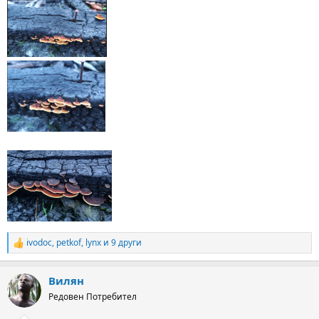
ivodoc
,
petkof
,
lynx
и 9 други
R
e
a
Вилян
c
t
Редовен Потребител
i
o