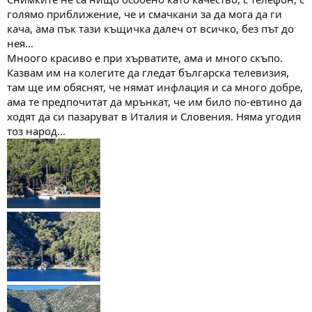
а
а
голямо приближение, че и смачкани за да мога да ги
т
кача, ама пък тази къщичка далеч от всичко, без път до
а
нея...
Мноого красиво е при хърватите, ама и много скъпо.
Казвам им на колегите да гледат българска телевизия,
там ще им обяснят, че нямат инфлация и са много добре,
ама те предпочитат да мрънкат, че им било по-евтино да
ходят да си пазаруват в Италия и Словения. Няма угодия
тоз народ...