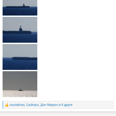
soundmax
,
Gadnqra
,
Дон Мирон
и 9 други
R
e
a