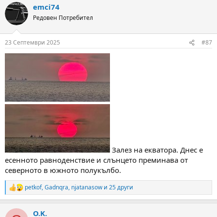
emci74
c
t
Редовен Потребител
i
o
n
23 Септември 2025
#87
s
:
Залез на екватора. Днес е
есенното равноденствие и слънцето преминава от
северното в южното полукълбо.
petkof
,
Gadnqra
,
njatanasow
и 25 други
R
e
a
O.K.
c