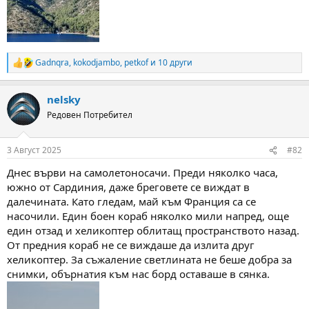
Gadnqra
,
kokodjambo
,
petkof
и 10 други
R
e
a
nelsky
c
t
Редовен Потребител
i
o
n
3 Август 2025
#82
s
:
Днес върви на самолетоносачи. Преди няколко часа,
южно от Сардиния, даже бреговете се виждат в
далечината. Като гледам, май към Франция са се
насочили. Един боен кораб няколко мили напред, още
един отзад и хеликоптер облитащ пространството назад.
От предния кораб не се виждаше да излита друг
хеликоптер. За съжаление светлината не беше добра за
снимки, обърнатия към нас борд оставаше в сянка.