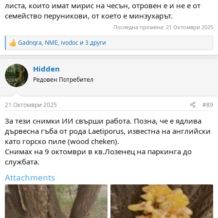
листа, които имат мирис на чесън, отровен е и не е от
семейство перуникови, от което е минзухарът.
Последна промяна:
21 Октомври 2025
Gadnqra
,
NME
,
ivodoc
и 3 други
R
e
a
Hidden
c
t
Редовен Потребител
i
o
n
21 Октомври 2025
#89
s
:
За тези снимки ИИ свърши работа. Позна, че е ядлива
дървесна гъба от рода Laetiporus, известна на английски
като горско пиле (wood cheken).
Снимах на 9 октомври в кв.Лозенец на паркинга до
службата.
Attachments