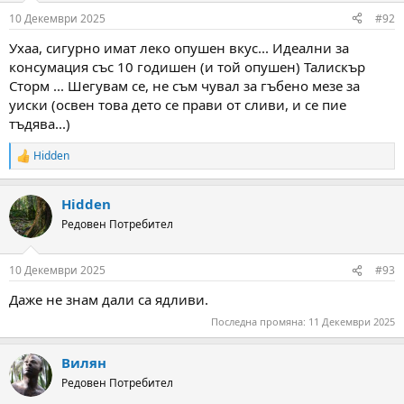
n
10 Декември 2025
#92
s
:
Ухаа, сигурно имат леко опушен вкус... Идеални за
консумация със 10 годишен (и той опушен) Талискър
Сторм ... Шегувам се, не съм чувал за гъбено мезе за
уиски (освен това дето се прави от сливи, и се пие
тъдява...)
Hidden
R
e
a
Hidden
c
t
Редовен Потребител
i
o
n
10 Декември 2025
#93
s
:
Даже не знам дали са ядливи.
Последна промяна:
11 Декември 2025
Вилян
Редовен Потребител