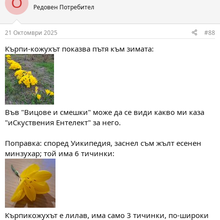
O
t
Редовен Потребител
i
o
n
21 Октомври 2025
#88
s
:
Кърпи-кожухът показва пътя към зимата:
Във "Вицове и смешки" може да се види какво ми каза
"иСкуствения Ентелект" за него.
Поправка: според Уикипедия, заснел съм жълт есенен
минзухар; той има 6 тичинки:
Кърпикожухът е лилав, има само 3 тичинки, по-широки