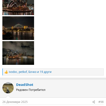
ivodoc
,
petkof
,
Бочко
и 19 други
R
e
a
DeadShot
c
t
Редовен Потребител
i
o
n
26 Декември 2025
#98
s