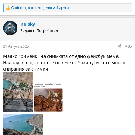
Gadnqra
,
barbaron
,
lynx
и 4 други
R
e
a
nelsky
c
t
Редовен Потребител
i
o
n
31 Август 2025
#85
s
:
Малко "римейк" на снимката от едно фейсбук меме.
Надолу всъщност отне повече от 5 минути, но с много
спирания за снимки.