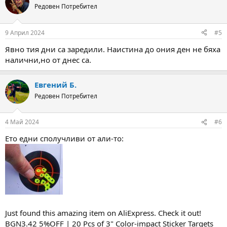
Редовен Потребител
9 Април 2024
#5
Явно тия дни са заредили. Наистина до ония ден не бяха
налични,но от днес са.
Евгений Б.
Редовен Потребител
4 Май 2024
#6
Ето едни сполучливи от али-то:
Just found this amazing item on AliExpress. Check it out!
BGN3.42 5%OFF | 20 Pcs of 3" Color-impact Sticker Targets