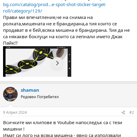
а
а
bg.com/catalog/prod...e-spot-shot-sticker-target-
т
roll/category/129/
а
Прави ми впечатление,че на снимка на
ролката,мишената не е брандирана,а тия които се
продават в е бей,всяка мишена е брандирана. Тия да не
са някакви боклуци на които са лепнали името Джак
Пайк!?
shaman
Редовен Потребител
9 Април 2024
#2
Всичките ми клипове в Youtube напоследък са с тези
мишени !
Имат си лого на всяка мишена - явно са използвали