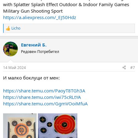
with Splatter Splash Effect Outdoor & Indoor Family Games
Military Gun Shooting Sport
https://a.aliexpress.com/_EJ50Hdz
Licho
R
e
a
Евгений Б.
c
t
Редовен Потребител
i
o
n
14 Май 2024
#7
s
:
И малко боклуци от мен:
https://share.temu.com/PaoyT8TGh3A
https://share.temu.com/iwi75cRLtYA
https://share.temu.com/GgmVOoiMfuA