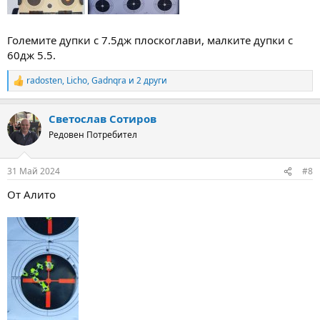
Големите дупки с 7.5дж плоскоглави, малките дупки с
60дж 5.5.
radosten
,
Licho
,
Gadnqra
и 2 други
R
e
a
Светослав Сотиров
c
t
Редовен Потребител
i
o
n
31 Май 2024
#8
s
:
От Алито