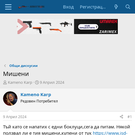
Вход
Регистрация
Общи дискусии
Мишени
А
Н
Kameno Karp
9 Април 2024
в
а
т
ч
Kameno Karp
о
а
Редовен Потребител
р
л
н
н
а
а
9 Април 2024
#1
т
Д
е
а
Тъй като се напатих с едни боклуци,сега да питам. Някой
м
т
ползвал ли е тия мишени,купени от тук
https://www.isd-