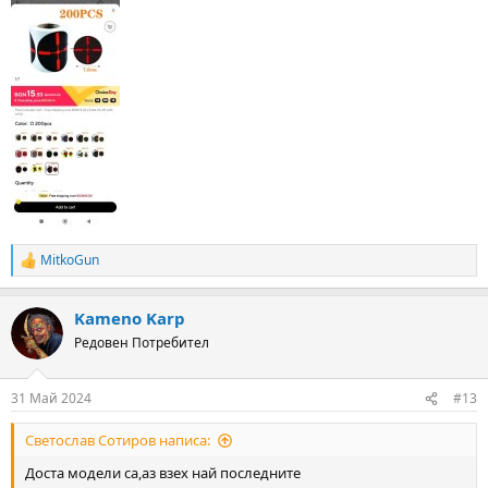
MitkoGun
R
e
a
Kameno Karp
c
t
Редовен Потребител
i
o
n
31 Май 2024
#13
s
:
Светослав Сотиров написа:
Доста модели са,аз взех най последните