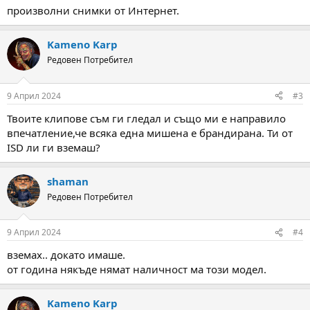
произволни снимки от Интернет.
Kameno Karp
Редовен Потребител
9 Април 2024
#3
Твоите клипове съм ги гледал и също ми е направило
впечатление,че всяка една мишена е брандирана. Ти от
ISD ли ги вземаш?
shaman
Редовен Потребител
9 Април 2024
#4
вземах.. докато имаше.
от година някъде нямат наличност ма този модел.
Kameno Karp