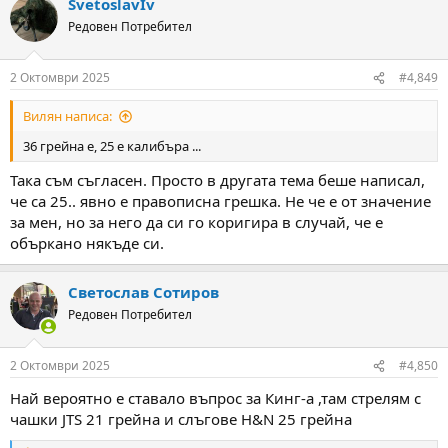
SvetoslavIv
Редовен Потребител
2 Октомври 2025
#4,849
Вилян написа:
36 грейна е, 25 е калибъра ...
Така съм съгласен. Просто в другата тема беше написал,
че са 25.. явно е правописна грешка. Не че е от значение
за мен, но за него да си го коригира в случай, че е
объркано някъде си.
Светослав Сотиров
Редовен Потребител
2 Октомври 2025
#4,850
Най вероятно е ставало въпрос за Кинг-а ,там стрелям с
чашки JTS 21 грейна и слъгове H&N 25 грейна