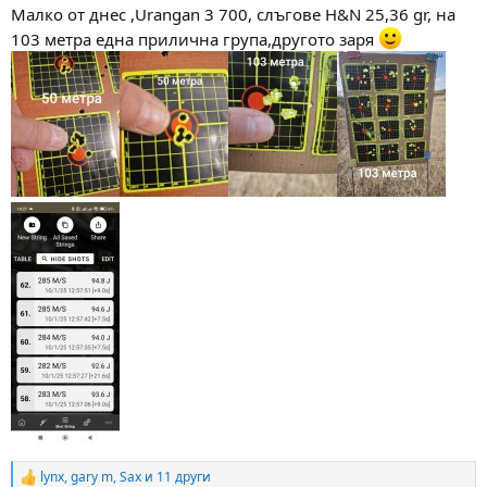
:
Малко от днес ,Urangan 3 700, слъгове H&N 25,36 gr, на
103 метра една прилична група,другото заря
lynx
,
gary m
,
Sax
и 11 други
R