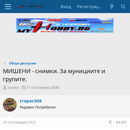
Вход
Регистрация
Общи дискусии
МИШЕНИ - снимки. За мунициите и
групите.
А
Н
ivodoc
11 Октомври 2008
в
а
т
ч
traper308
о
а
Редовен Потребител
р
л
н
н
а
а
30 Септември 2025
#4,841
т
Д
е
а