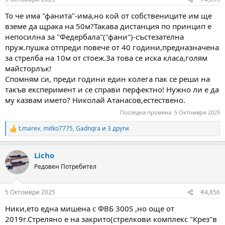
s
:
То че има "фанита"-има,но кой от собствениците им ще
вземе да щрака на 50м?Такава дистанция по принцип е
непосилна за "Федербала"("фани")-състезателна
пруж.пушка отпреди повече от 40 години,предназначена
за стрелба на 10м от стоеж.За това се иска класа,голям
майсторлък!
Спомням си, преди години един колега пак се реши на
такъв експеримент и се справи перфектно! Нужно ли е да
му казвам името? Николай Атанасов,естествено.
Последна промяна:
5 Октомври 2025
t.marev
,
mitko7775
,
Gadnqra
и 3 други
R
e
a
Licho
c
t
Редовен Потребител
i
o
n
5 Октомври 2025
#4,856
s
:
Ники,ето една мишена с ФВБ 300S ,но още от
2019г.Стреляно е на закрито(стрелкови комплекс "Крез"в