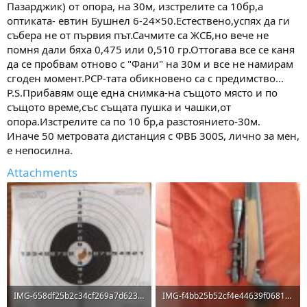
Пазарджик) от опора, на 30м, изстрелите са 10бр,а
оптиката- евтин Бушнел 6-24×50.Естествено,успях да ги
събера не от първия път.Сачмите са ЖСБ,но вече не
помня дали бяха 0,475 или 0,510 гр.Оттогава все се каня
да се пробвам отново с "Фани" на 30м и все не намирам
сгоден момент.РСР-тата обикновено са с предимство...
P.S.Прибавям още една снимка-на същото място и по
същото време,със същата пушка и чашки,от
опора.Изстрелите са по 10 бр,а разстоянието-30м.
Иначе 50 метровата дистанция с ФВБ 300S, лично за мен,
е непосилна.
Attachments
IMG-658df25b2c34cf269a7d623b51b0b281-V.jpg
IMG-f4bb25b52cf4e44639f0681dd7022d77-V.jpg