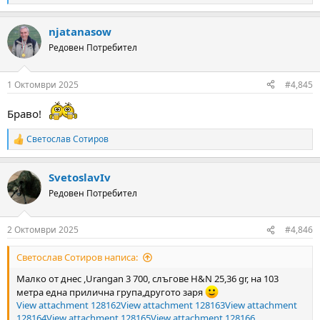
e
a
njatanasow
c
t
Редовен Потребител
i
o
n
1 Октомври 2025
#4,845
s
:
Браво!
Светослав Сотиров
R
e
a
SvetoslavIv
c
t
Редовен Потребител
i
o
n
2 Октомври 2025
#4,846
s
:
Светослав Сотиров написа:
Малко от днес ,Urangan 3 700, слъгове H&N 25,36 gr, на 103
метра една прилична група,другото заря
View attachment 128162
View attachment 128163
View attachment
128164
View attachment 128165
View attachment 128166