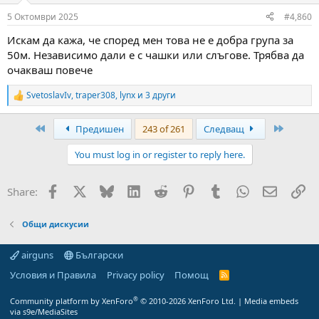
5 Октомври 2025
#4,860
Искам да кажа, че според мен това не е добра група за
50м. Независимо дали е с чашки или слъгове. Трябва да
очакваш повече
SvetoslavIv
,
traper308
,
lynx
и 3 други
R
e
a
First
Last
Предишен
243 of 261
Следващ
c
t
You must log in or register to reply here.
i
o
n
Facebook
X
Bluesky
LinkedIn
Reddit
Pinterest
Tumblr
WhatsApp
Email
Вм
Share:
s
:
Общи дискусии
airguns
Български
Условия и Правила
Privacy policy
Помощ
R
S
S
®
Community platform by XenForo
© 2010-2026 XenForo Ltd.
|
Media embeds
via s9e/MediaSites