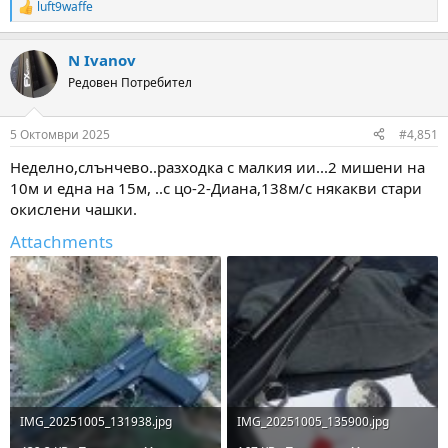
luft9waffe
R
e
a
N Ivanov
c
t
Редовен Потребител
i
o
n
5 Октомври 2025
#4,851
s
:
Неделно,слънчево..разходка с малкия ии...2 мишени на
10м и една на 15м, ..с цо-2-Диана,138м/с някакви стари
окислени чашки.
Attachments
IMG_20251005_131938.jpg
IMG_20251005_135900.jpg