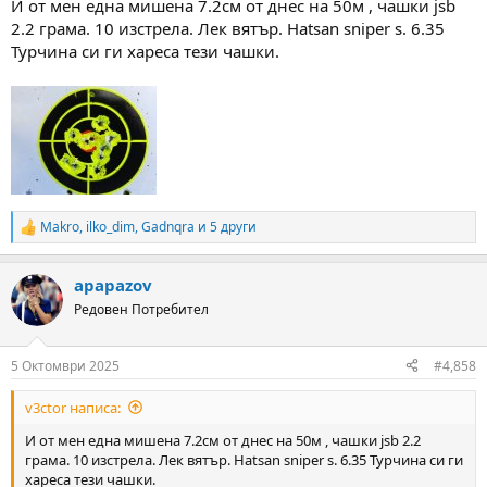
И от мен една мишена 7.2см от днес на 50м , чашки jsb
2.2 грама. 10 изстрела. Лек вятър. Hatsan sniper s. 6.35
Турчина си ги хареса тези чашки.
Makro
,
ilko_dim
,
Gadnqra
и 5 други
R
e
a
apapazov
c
t
Редовен Потребител
i
o
n
5 Октомври 2025
#4,858
s
:
v3ctor написа:
И от мен една мишена 7.2см от днес на 50м , чашки jsb 2.2
грама. 10 изстрела. Лек вятър. Hatsan sniper s. 6.35 Турчина си ги
хареса тези чашки.