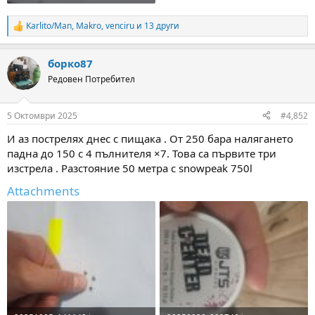
Karlito/Man
,
Makro
,
venciru
и 13 други
R
e
a
борко87
c
t
Редовен Потребител
i
o
n
5 Октомври 2025
#4,852
s
:
И аз пострелях днес с пищака . От 250 бара налягането
падна до 150 с 4 пълнителя ×7. Това са първите три
изстрела . Разстояние 50 метра с snowpeak 750l
Attachments