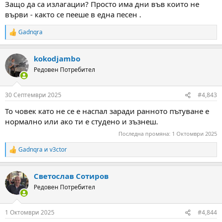
Защо да са излагации? Просто има дни във които не
върви - както се пееше в една песен .
Gadnqra
R
e
a
kokodjambo
c
t
Редовен Потребител
i
o
n
30 Септември 2025
#4,843
s
:
То човек като не се е наспал заради ранното пътуване е
нормално или ако ти е студено и зъзнеш.
Последна промяна:
1 Октомври 2025
Gadnqra
и
v3ctor
R
e
a
Светослав Сотиров
c
t
Редовен Потребител
i
o
n
1 Октомври 2025
#4,844
s