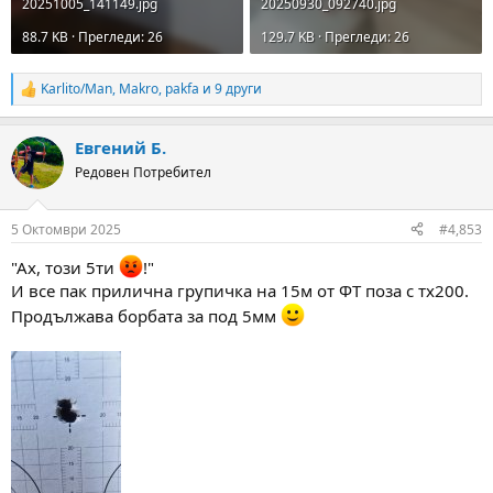
20251005_141149.jpg
20250930_092740.jpg
88.7 KB · Прегледи: 26
129.7 KB · Прегледи: 26
Karlito/Man
,
Makro
,
pakfa
и 9 други
R
e
a
Евгений Б.
c
t
Редовен Потребител
i
o
n
5 Октомври 2025
#4,853
s
:
"Ах, този 5ти
!"
И все пак прилична групичка на 15м от ФТ поза с тх200.
Продължава борбата за под 5мм