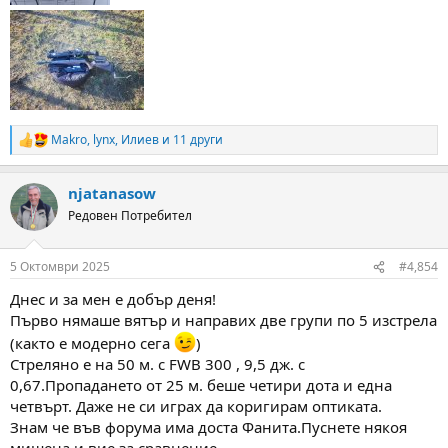
Makro
,
lynx
,
Илиев
и 11 други
R
e
a
njatanasow
c
t
Редовен Потребител
i
o
n
5 Октомври 2025
#4,854
s
:
Днес и за мен е добър деня!
Първо нямаше вятър и направих две групи по 5 изстрела
(както е модерно сега
)
Стреляно е на 50 м. с FWB 300 , 9,5 дж. с
0,67.Пропадането от 25 м. беше четири дота и една
четвърт. Даже не си играх да коригирам оптиката.
Знам че във форума има доста Фанита.Пуснете някоя