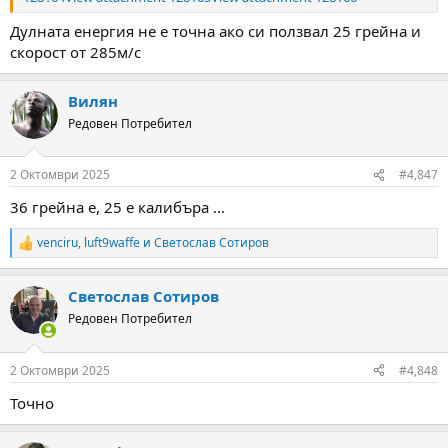
Дулната енергия не е точна ако си ползвал 25 грейна и
скорост от 285м/с
Вилян
Редовен Потребител
2 Октомври 2025
#4,847
36 грейна е, 25 е калибъра ...
venciru
,
luft9waffe
и
Светослав Сотиров
R
e
a
Светослав Сотиров
c
t
Редовен Потребител
i
o
n
2 Октомври 2025
#4,848
s
:
Точно