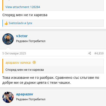
View attachment 128284
Според мен не ги харесва
SvetoslavIv
и
lynx
R
e
a
v3ctor
c
t
Редовен Потребител
i
o
n
5 Октомври 2025
#4,859
s
:
apapazov написа:
Според мен не ги харесва
Това изказване не го разбрах. Сравнено със слъгове по
добре ми се държи цевта с тези чашки.
apapazov
Редовен Потребител