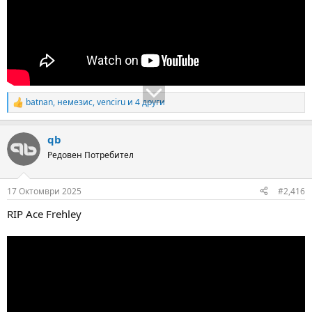
batnan
,
немезис
,
venciru
и 4 други
R
e
a
qb
c
t
Редовен Потребител
i
o
n
17 Октомври 2025
#2,416
s
:
RIP Ace Frehley