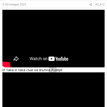
n
9 Октомври 2025
#2,412
s
:
И така и така съм на вълна Aceept