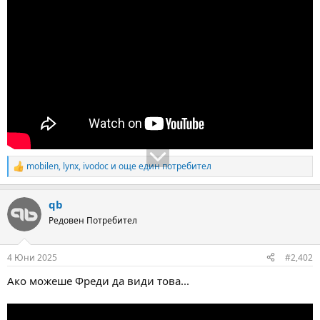
а
а
т
а
mobilen
,
lynx
,
ivodoc
и още един потребител
R
e
a
qb
c
t
Редовен Потребител
i
o
n
4 Юни 2025
#2,402
s
:
Ако можеше Фреди да види това...