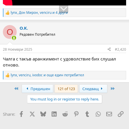
lynx
,
Дон Мирон
,
venciru
и 4 други
R
e
a
O.K.
c
O
t
Редовен Потребител
i
o
n
28 Ноември 2025
#2,420
s
:
Чалга с такъв аранжимент с удоволствие бих слушал
отново.
lynx
,
venciru
,
ivodoc
и още един потребител
R
e
a
First
Last
Предишен
121 of 123
Следващ
c
t
You must log in or register to reply here.
i
o
n
Facebook
X
Bluesky
LinkedIn
Reddit
Pinterest
Tumblr
WhatsApp
Email
Вм
Share:
s
: