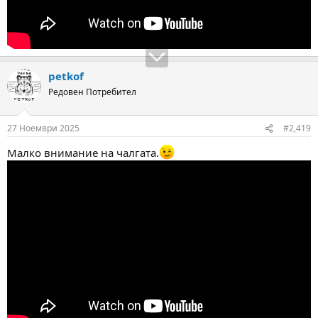
petkof
Редовен Потребител
27 Ноември 2025
#2,419
Малко внимание на чалгата.