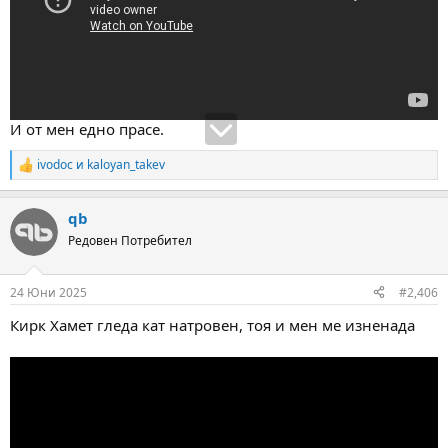
И от мен едно прасе.
ivodoc
и
kaloyan_takev
R
e
a
qb
c
t
Редовен Потребител
i
o
n
24 Юни 2025
#2,406
s
:
Кирк Хамет гледа кат натровен, тоя и мен ме изненада