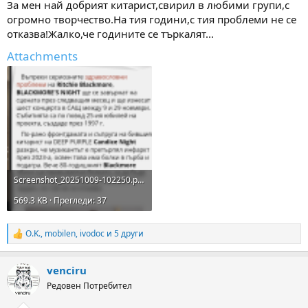
За мен най добрият китарист,свирил в любими групи,с
огромно творчество.На тия години,с тия проблеми не се
отказва!Жалко,че годините се търкалят...
Attachments
Screenshot_20251009-102250.png
569.3 KB · Прегледи: 37
O.K.
,
mobilen
,
ivodoc
и 5 други
R
e
a
venciru
c
t
Редовен Потребител
i
o