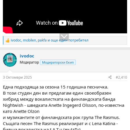
ivodoc
,
mobilen
,
pakfa
и още един потребител
R
e
a
ivodoc
c
t
Модератор
Модераторски Екип
i
o
n
3 Октомври 2025
#2,410
s
:
Една подходяща за сезона 15 годишна песничка.
В този студен ден ви предлагам един своеобразен
хибрид между вокалистката на финландската банда
Nightwish - шведката Anette Ingegerd Olsson, по-известна
като Anette Olzon
и музикантите от финландската рок група The Rasmus.
Същата песен The Rasmus реализират и с Lena Katina -
бивша вокалистка на t.A.T.u.(ex-taTu)