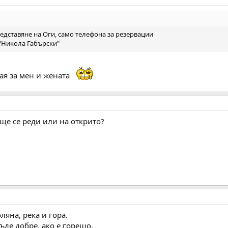
дставяне на Оги, само телефона за резервации
"Никола Габърски"
тая за мен и жената
 ще се реди или на открито?
ляна, река и гора.
ъде добре, ако е горещо.