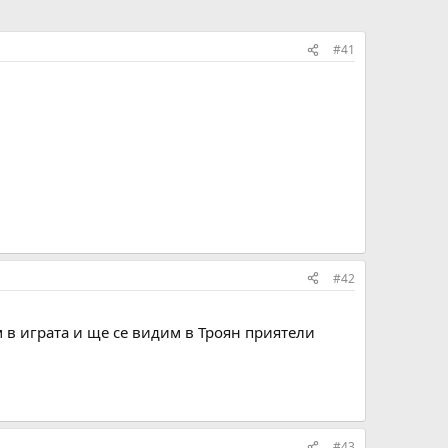
#41
#42
 в играта и ще се видим в Троян приятели
#43