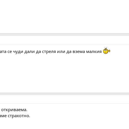
та се чуди дали да стреля или да взема малкия
о откриваема.
аме страхотно.