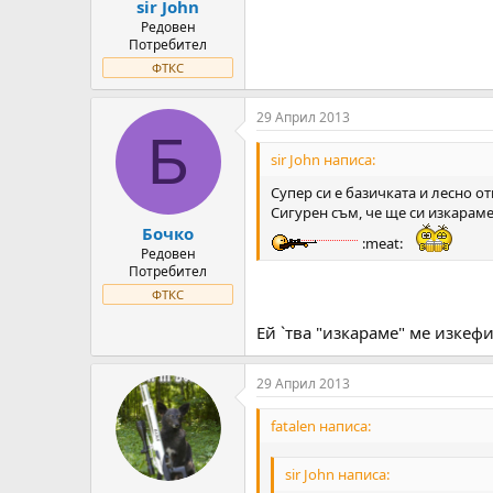
sir John
Редовен
Потребител
ФТКС
29 Април 2013
Б
sir John написа:
Супер си е базичката и лесно о
Сигурен съм, че ще си изкараме
Бочко
:meat:
Редовен
Потребител
ФТКС
Ей `тва "изкараме" ме изке
29 Април 2013
fatalen написа:
sir John написа: