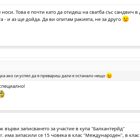
се носи. Това е почти като да отидеш на сватба със сандвич 
 - и аз ще дойда. Да ви опитам ракията, не за друго
дка ако си успял да я превариш дали е останало нещо
 специално!
к върви записването за участие в купа "Балкантерйд"
. има зипасили се 15 човека в клас "Международен", в клас 