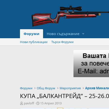
Форуми
Ново съдържание
Нови публикации
Търси Форуми
Форуми
Общ Форум
Мероприятия
Архив Минал
КУПА „БАЛКАНТРЕЙД” – 25-26.05
А
Н
pavloff
15 Април 2013
в
а