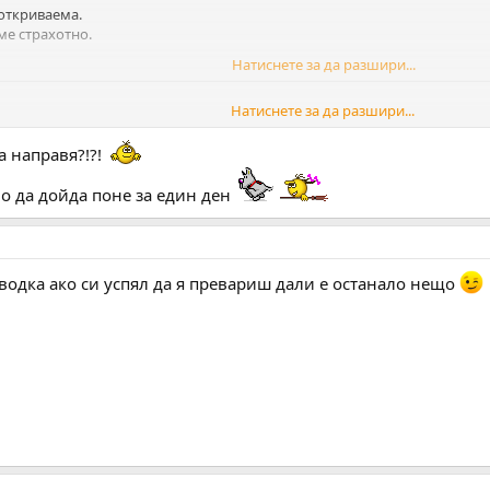
 откриваема.
ме страхотно.
Натиснете за да разшири...
Натиснете за да разшири...
страшно
а направя?!?!
 да дойда поне за един ден
 водка ако си успял да я превариш дали е останало нещо