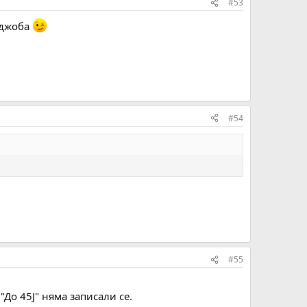
#53
в джоба
#54
#55
"До 45J" няма записали се.