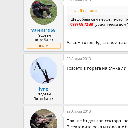
pavloff написа:
Ще добава към перфектното пре
0889 68 72 38
Туристически дом 
valens1968
Редовен
Потребител
Аз съм готов. Една двойна с
ФТДМ
29 Април 2013
Трасето в гората на сянка ли
lynx
Редовен
Потребител
29 Април 2013
Пак ще бъдат три сектора- по
В секторите река и гора ще б