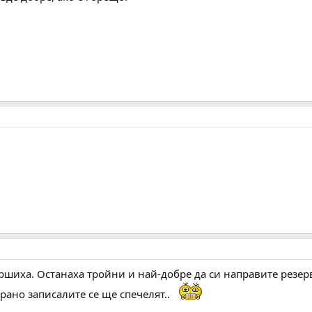
ршиха. Останаха тройни и най-добре да си направите резер
рано записалите се ще спечелят..