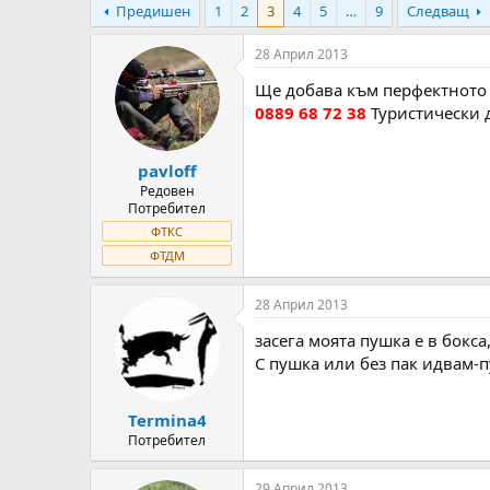
Предишен
1
2
3
4
5
…
9
Следващ
т
ч
о
а
р
л
28 Април 2013
н
н
Ще добава към перфектното 
а
а
т
Д
0889 68 72 38
Туристически 
е
а
м
т
pavloff
а
а
т
Редовен
Потребител
а
ФТКС
ФТДМ
28 Април 2013
засега моята пушка е в бокса
C пушка или без пак идвам-п
Termina4
Потребител
29 Април 2013