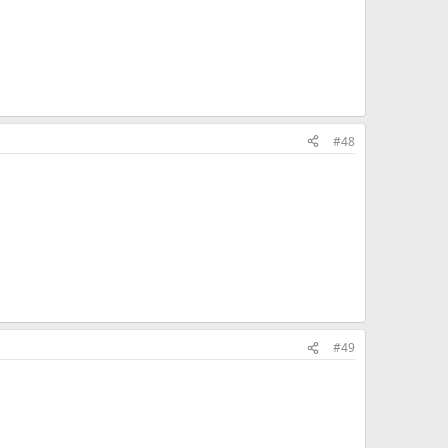
#48
#49