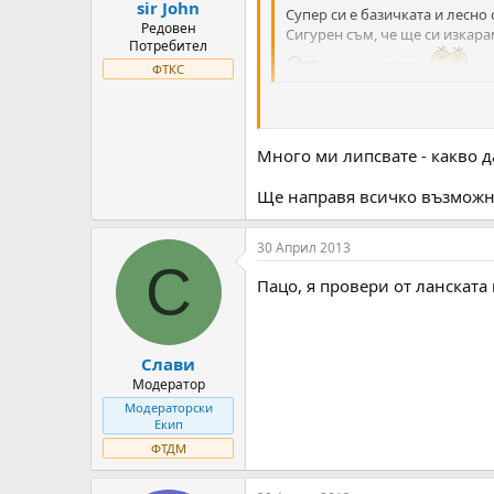
sir John
Супер си е базичката и лесно
Редовен
Сигурен съм, че ще си изкара
Потребител
:meat:
ФТКС
Ей `тва "изкараме" ме изкефи 
Много ми липсвате - какво д
Ще направя всичко възможно
30 Април 2013
С
Пацо, я провери от ланската
Слави
Модератор
Модераторски
Екип
ФТДМ