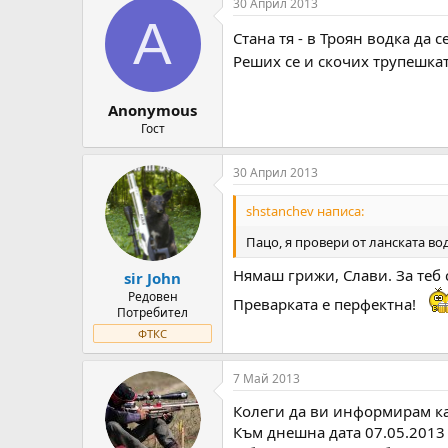
30 Април 2013
A
Стана тя - в Троян водка да 
Реших се и скочих трупешката
Anonymous
Гост
30 Април 2013
shstanchev написа:
Пацо, я провери от ланската во
Нямаш грижи, Слави. За теб
sir John
Редовен
Преварката е перфектна!
Потребител
ФТКС
7 Май 2013
Колеги да ви информирам ка
Към днешна дата 07.05.2013 г