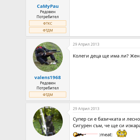
CaMyPau
Редовен
Потребител
ФТКС
ФТДМ
29 Април 2013
Колеги деца ще има ли? Жена
valens1968
Редовен
Потребител
ФТДМ
29 Април 2013
Супер си е базичката и лесн
Сигурен съм, че ще си изкар
:meat: