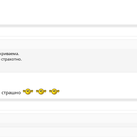
ткриваема.
 страхотно.
фи страшно