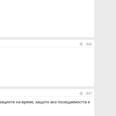
#46
#47
вациите на време, защото ако посещаемостта е