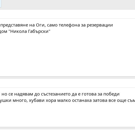
представяне на Оги, само телефона за резервации
дом "Никола Габърски"
, но се надявам до състезанието да е готова за победи
ушки много, хубави хора малко останаха затова все още съм