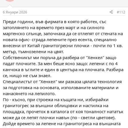
i
o
n
6 Януари 2026
#112
s
:
Преди години, във фирмата в която работех, със
затоплянето на времето през март и на силното
мартенско слънце, започнаха да се отлепят от стената на
новата офис- сграда лепените през есента, специално
внесени от Китай гранитогресни плочки - почти по 1 кв.
метър, тъмнозелени на цвят.
Собственикът ми поръча да разбера от "Хенкел" защо
падат плочките. За мен беше ясно защо: лепени с по 4
канчока в ъглите и един в центъра на плочката. Разбира
се, нищо не съм знаел.
Специалистът от "Хенкел" ми разказа цялата технология
за подготовка на основата, използваните материали и
нанасянето на лепилото.
По - късно, при строежа на къщата ни, избирайки
гранитогрес за външни облицовки и настилка на
площадка, прочетох в каталога от коя тоналност нататък
може да се лепят плочки навън (по - светли цветове).
Дойде времето за лепене на гранитогреса на външната