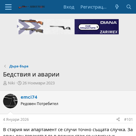
Вход
Регистрация
Дъра-Бъра
Бедствия и аварии
А
Н
Niki
26 Ноември 2023
в
а
т
ч
emci74
о
а
Редовен Потребител
р
л
н
н
а
а
4 Януари 2026
#101
т
Д
е
а
В стария ми апартамент се случи точно същата случка. За
м
т
един ден теракотът във всички стаи се надигна и