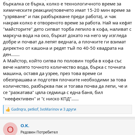
бъркалка се бърка, колко е технологичното време за
химическите реакции(повечето имат 15-20 мин време за
"узряване" и пак разбъркване преди работа), и чак
накрая колко е отвореното време за работа. Най ма кефят
"майсторите" дето сипват торба лепило в кофа, наливат с
маркуча вода на око, бъркат докато на него му изгледа
добре и почват да лепят веднага, а плочките ги взимат
директно от кашона и редят тъй по 40-50 квадрата на
ден.......
А Майстор, който сипва по половин торба в кофа със
вече налято точното количество вода, бърка с точната
машина, оставя да узрее, през това време си
обезпрашава и подготвя плочките необходими за това
количество, разбърква пак и тогава почва да лепи, че и
се "разкатава" цяла седмица с една баня, бил
"неефективен" и "с ниско КПД"......
Gadnqra
,
petkof
,
IvoMarinov
и 3 други
R
e
a
O.K.
c
O
t
Редовен Потребител