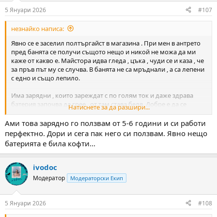
n
5 Януари 2026
#107
s
:
незнайко написа:
Явно се е заселил полтъргайст в магазина . При мен в антрето
пред банята се получи същото нещо и никой не можа да ми
каже от какво е. Майстора идва гледа , цъка , чуди се и каза , че
за пръв път му се случва. В банята не са мръднали , а са лепени
с едно и също лепило.
Има зарядни , които зареждат с по голям ток и даже здрава
батерия започва да грее , от там става беля. Добре е да се
Натиснете за да разшири...
зарежда с оригиналното зарядно на телефона , въпреки ,че и с
тях понякога греят.
Ами това зарядно го ползвам от 5-6 години и си работи
перфектно. Дори и сега пак него си ползвам. Явно нещо
батерията е била кофти...
ivodoc
Модератор
Модераторски Екип
5 Януари 2026
#108