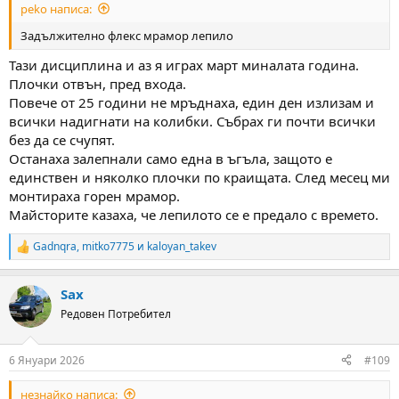
peko написа:
Задължително флекс мрамор лепило
Тази дисциплина и аз я играх март миналата година.
Плочки отвън, пред входа.
Повече от 25 години не мръднаха, един ден излизам и
всички надигнати на колибки. Събрах ги почти всички
без да се счупят.
Останаха залепнали само една в ъгъла, защото е
единствен и няколко плочки по краищата. След месец ми
монтираха горен мрамор.
Майсторите казаха, че лепилото се е предало с времето.
Gadnqra
,
mitko7775
и
kaloyan_takev
R
e
a
Sax
c
t
Редовен Потребител
i
o
n
6 Януари 2026
#109
s
:
незнайко написа: