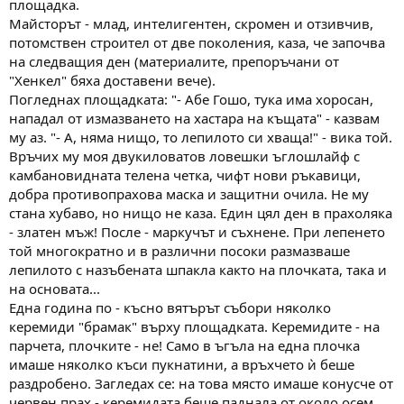
площадка.
Майсторът - млад, интелигентен, скромен и отзивчив,
потомствен строител от две поколения, каза, че започва
на следващия ден (материалите, препоръчани от
"Хенкел" бяха доставени вече).
Погледнах площадката: "- Абе Гошо, тука има хоросан,
нападал от измазването на хастара на къщата" - казвам
му аз. "- А, няма нищо, то лепилото си хваща!" - вика той.
Връчих му моя двукиловатов ловешки ъглошлайф с
камбановидната телена четка, чифт нови ръкавици,
добра противопрахова маска и защитни очила. Не му
стана хубаво, но нищо не каза. Един цял ден в прахоляка
- златен мъж! После - маркучът и съхнене. При лепенето
той многократно и в различни посоки размазваше
лепилото с назъбената шпакла както на плочката, така и
на основата...
Една година по - късно вятърът събори няколко
керемиди "брамак" върху площадката. Керемидите - на
парчета, плочките - не! Само в ъгъла на една плочка
имаше няколко къси пукнатини, а връхчето ѝ беше
раздробено. Загледах се: на това място имаше конусче от
червен прах - керемидата беше паднала от около осем