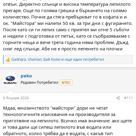
отвън. Директно слънце и висока температура лепилото
прегаря. Още по голяма грешка е бъркането на голямо
количество. Почне да стяга пребъркват го в кофата и и
ок. "Майстора" ми налепи 50 кв. за три дни с фугирането.
После като си ги лепих само с приятел ми отне 5 съботи
и недели с подготовка от петък, като се съобразявахме с
горните неща и вече трета година няма проблем. Дъжд
сняг лед слънце. Абе не е просто лепенето на плочки
Gadnqra
,
shaman
,
Бай Колю
и още един потребител
R
e
a
peko
c
t
Редовен Потребител
ФТКС
i
o
n
6 Януари 2026
#111
s
:
Мдаа, мнозинството "майстори" дори не четат
технологичните изисквания на производителя за
приготвяне на лепилото. Всичко има значение: ако щете
и това дали ще сипеш лепилото във водата или
обратното, колко трябва да е водата, с какъв тип