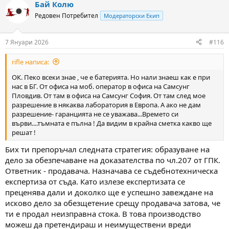
Бай Колю
Редовен Потребител
Модераторски Екип
7 Януари 2026
#116
rifle написа:
ОК. Пеко всеки знае , че е батерията. Но нали знаеш как е при
нас в БГ. От офиса на моб. оператор в офиса на Самсунг
Пловдив. От там в офиса на Самсунг София. От там след мое
разрешение в някаква лаборатория в Европа. А ако не дам
разрешение- гаранцията не се уважава...Времето си
върви....тъмната е пълна ! Да видим в крайна сметка какво ще
решат !
Бих ти препоръчал следната стратегия: образуване на
дело за обезпечаване на доказателства по чл.207 от ГПК.
Ответник - продавача. Назначава се съдебнотехническа
експертиза от съда. Като излезе експертизата се
преценява дали и доколко ще е успешно завеждане на
исково дело за обезщетение срещу продавача затова, че
ти е продал неизправна стока. В това производство
можеш да претендираш и неимуществени вреди