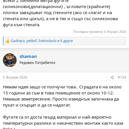
всеки 2 линейни метра фугите
силиконови(делатационни) , ъгловите (крайните)
плочки завършват под стенните (ако се слагат и на
стената или цокъл), а не в тях и също със силиконова
фуга към стената.
Последна промяна:
6 Януари 2026
Gadnqra
,
petkof
,
SvetoslavIv
и 6 други
R
e
a
shaman
c
t
Редовен Потребител
i
o
n
5 Януари 2026
#104
s
:
Нямам идея защо се полчучи това.. Сградата е на около
15 години аз съм в това помещение от около 10-12.
Нямаше земетресение. Просто изведнъж започнаха да
пукат и скърцат и да се надигат.
Фугите са от доста твърд материал и най-вероятно
температурни разлики и некачествен монтаж както каза