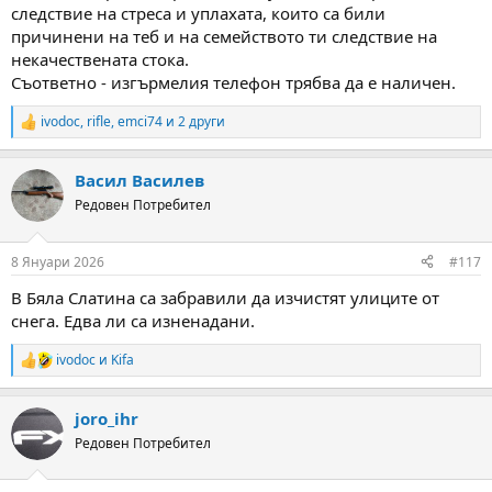
следствие на стреса и уплахата, които са били
причинени на теб и на семейството ти следствие на
некачествената стока.
Съответно - изгърмелия телефон трябва да е наличен.
ivodoc
,
rifle
,
emci74
и 2 други
R
e
a
Васил Василев
c
t
Редовен Потребител
i
o
n
8 Януари 2026
#117
s
:
В Бяла Слатина са забравили да изчистят улиците от
снега. Едва ли са изненадани.
ivodoc
и
Kifa
R
e
a
joro_ihr
c
t
Редовен Потребител
i
o
n