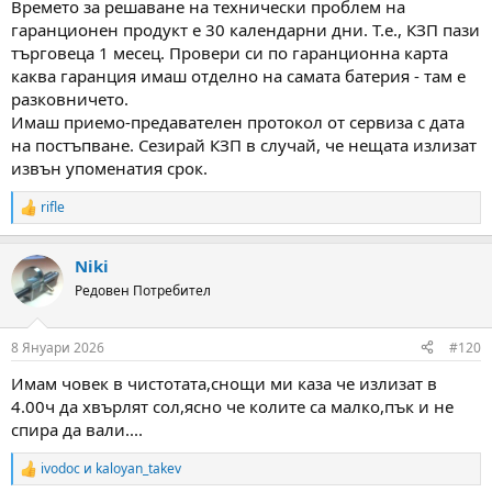
Времето за решаване на технически проблем на
гаранционен продукт е 30 календарни дни. Т.е., КЗП пази
търговеца 1 месец. Провери си по гаранционна карта
каква гаранция имаш отделно на самата батерия - там е
разковничето.
Имаш приемо-предавателен протокол от сервиза с дата
на постъпване. Сезирай КЗП в случай, че нещата излизат
извън упоменатия срок.
rifle
R
e
a
Niki
c
t
Редовен Потребител
i
o
n
8 Януари 2026
#120
s
:
Имам човек в чистотата,снощи ми каза че излизат в
4.00ч да хвърлят сол,ясно че колите са малко,пък и не
спира да вали....
ivodoc
и
kaloyan_takev
R