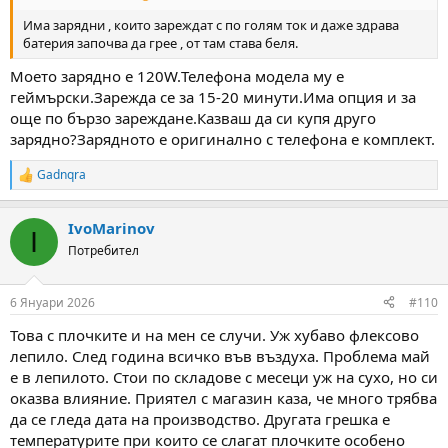
Има зарядни , които зареждат с по голям ток и даже здрава
батерия започва да грее , от там става беля.
Моето зарядно е 120W.Телефона модела му е
геймърски.Зарежда се за 15-20 минути.Има опция и за
още по бързо зареждане.Казваш да си купя друго
зарядно?Зарядното е оригинално с телефона е комплект.
Gadnqra
R
e
a
IvoMarinov
c
I
t
Потребител
i
o
n
6 Януари 2026
#110
s
:
Това с плочките и на мен се случи. Уж хубаво флексово
лепило. След година всичко във въздуха. Проблема май
е в лепилото. Стои по складове с месеци уж на сухо, но си
оказва влияние. Приятел с магазин каза, че много трябва
да се гледа дата на производство. Другата грешка е
температурите при които се слагат плочките особено