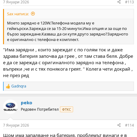
7 Януари 2026
#113
s
:
Sax написа:
Моето зарядно е 120W.Телефона модела му е
геймърски.Зарежда се за 15-20 минути.Има опция и за още по
бързо зареждане.Казваш да си купя друго зарядно?Зарядното
е оригинално с телефона е комплект.
"Има зарядни , които зареждат с по голям ток и даже
здрава батерия започва да грее , от там става беля. Добре
е да се зарежда с оригиналното зарядно на телефона ,
въпреки ,че и с тях понякога греят. " Колега чети докрай ,
не през ред
Gadnqra
R
e
a
peko
c
t
Редовен Потребител
ФТКС
i
o
n
7 Януари 2026
#114
s
:
Щом има запалване на батерия, проблемът винаги е в