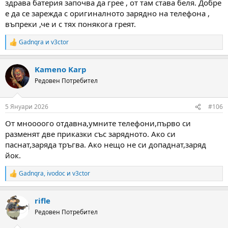
здрава батерия започва да грее , от там става беля. Добре
е да се зарежда с оригиналното зарядно на телефона ,
въпреки ,че и с тях понякога греят.
Gadnqra
и
v3ctor
R
e
a
Kameno Karp
c
t
Редовен Потребител
i
o
n
5 Януари 2026
#106
s
:
От мноооого отдавна,умните телефони,първо си
разменят две приказки със зарядното. Ако си
паснат,заряда тръгва. Ако нещо не си допаднат,заряд
йок.
Gadnqra
,
ivodoc
и
v3ctor
R
e
a
rifle
c
t
Редовен Потребител
i
o