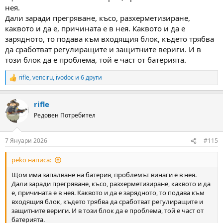
нея.
Дали заради прегряване, късо, разхерметизиране,
каквото и да е, причината е в нея. Каквото и да е
зарядното, то подава към входящия блок, където трябва
да сработват регулиращите и защитните вериги. И в
този блок да е проблема, той е част от батерията.
rifle
,
venciru
,
ivodoc
и 6 други
R
e
a
rifle
c
t
Редовен Потребител
i
o
n
7 Януари 2026
#115
s
:
peko написа:
Щом има запалване на батерия, проблемът винаги е в нея.
Дали заради прегряване, късо, разхерметизиране, каквото и да
е, причината е в нея. Каквото и да е зарядното, то подава към
входящия блок, където трябва да сработват регулиращите и
защитните вериги. И в този блок да е проблема, той е част от
батерията.