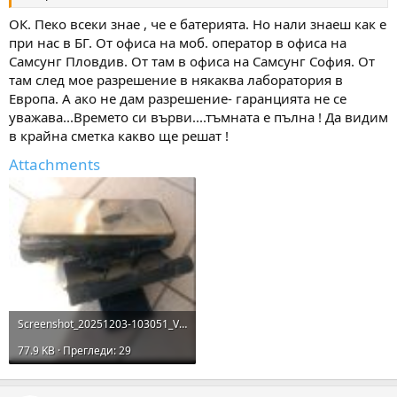
ОК. Пеко всеки знае , че е батерията. Но нали знаеш как е
при нас в БГ. От офиса на моб. оператор в офиса на
Самсунг Пловдив. От там в офиса на Самсунг София. От
там след мое разрешение в някаква лаборатория в
Европа. А ако не дам разрешение- гаранцията не се
уважава...Времето си върви....тъмната е пълна ! Да видим
в крайна сметка какво ще решат !
Attachments
Screenshot_20251203-103051_Viber.jpg
77.9 KB · Прегледи: 29