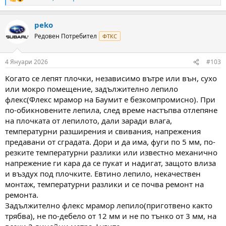
R
e
a
peko
c
t
Редовен Потребител
ФТКС
i
o
n
4 Януари 2026
#103
s
:
Когато се лепят плочки, независимо вътре или вън, сухо
или мокро помещение, задължително лепило
флекс(Флекс мрамор на Баумит е безкомпромисно). При
по-обикновените лепила, след време настъпва отлепяне
на плочката от лепилото, дали заради влага,
температурни разширения и свивания, напрежения
предавани от сградата. Дори и да има, фуги по 5 мм, по-
резките температурни разлики или известно механично
напрежение ги кара да се пукат и надигат, защото влиза
и въздух под плочките. Евтино лепило, некачествен
монтаж, температурни разлики и се почва ремонт на
ремонта.
Задължително флекс мрамор лепило(приготвено както
трябва), не по-дебело от 12 мм и не по тънко от 3 мм, на