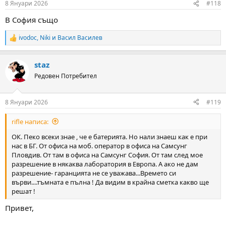
8 Януари 2026
#118
s
:
В София също
ivodoc
,
Niki
и
Васил Василев
R
e
a
staz
c
t
Редовен Потребител
i
o
n
8 Януари 2026
#119
s
:
rifle написа:
ОК. Пеко всеки знае , че е батерията. Но нали знаеш как е при
нас в БГ. От офиса на моб. оператор в офиса на Самсунг
Пловдив. От там в офиса на Самсунг София. От там след мое
разрешение в някаква лаборатория в Европа. А ако не дам
разрешение- гаранцията не се уважава...Времето си
върви....тъмната е пълна ! Да видим в крайна сметка какво ще
решат !
Привет,