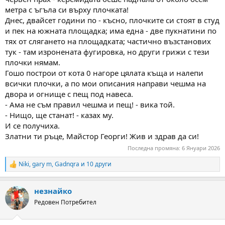
метра с ъгъла си върху плочката!
Днес, двайсет години по - късно, плочките си стоят в студ
и пек на южната площадка; има една - две пукнатини по
тях от слягането на площадката; частично възстанових
тук - там изронената фугировка, но други грижи с тези
плочки нямам.
Гошо построи от кота 0 нагоре цялата къща и налепи
всички плочки, а по мои описания направи чешма на
двора и огнище с пещ под навеса.
- Ама не съм правил чешма и пещ! - вика той.
- Нищо, ще станат! - казах му.
И се получиха.
Златни ти ръце, Майстор Георги! Жив и здрав да си!
Последна промяна:
6 Януари 2026
Niki
,
gary m
,
Gadnqra
и 10 други
R
e
a
незнайко
c
t
Редовен Потребител
i
o
n