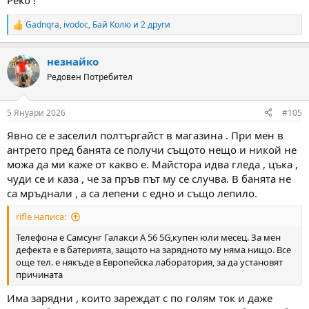
Peko !
Gadnqra
,
ivodoc
,
Бай Колю
и 2 други
R
e
a
незнайко
c
t
Редовен Потребител
i
o
n
5 Януари 2026
#105
s
:
Явно се е заселил полтъргайст в магазина . При мен в
антрето пред банята се получи същото нещо и никой не
можа да ми каже от какво е. Майстора идва гледа , цъка ,
чуди се и каза , че за пръв път му се случва. В банята не
са мръднали , а са лепени с едно и също лепило.
rifle написа:
Телефона е Самсунг Галакси A 56 5G,купен юли месец. За мен
дефекта е в батерията, защото на зарядното му няма нищо. Все
още тел. е някъде в Европейска лаборатория, за да установят
причината
Има зарядни , които зареждат с по голям ток и даже