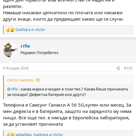
а
а
разлепи.
т
Нямаше никакви цепнатини по плочата или някакви
а
други знаци, които да предвещаят какво ще се случи.
Gadnqra
и
v3ctor
R
e
a
rifle
c
t
Редовен Потребител
i
o
n
4 Януари 2026
#102
s
:
v3ctor написа:
@rifle
- каква марка и модел е този тел.? Каква беше причината
за пожара? Дефектна батерия или друго?
Телефона е Самсунг Галакси A 56 5G,купен юли месец. За
мен дефекта е в батерията, защото на зарядното му няма
нищо. Все още тел. е някъде в Европейска лаборатория,
за да установят причината
wakafaka
,
Gadnqra
и
v3ctor