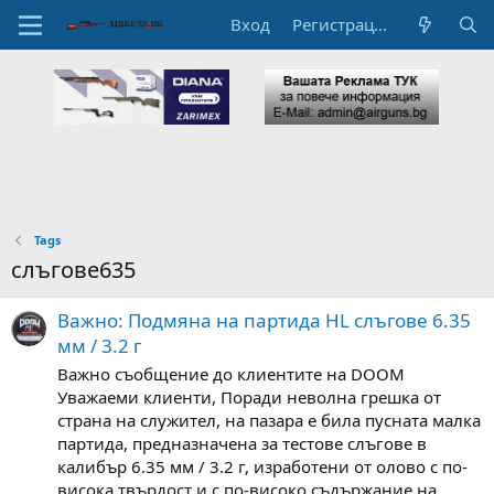
Вход
Регистрация
Tags
слъгове635
Важно: Подмяна на партида HL слъгове 6.35
мм / 3.2 г
Важно съобщение до клиентите на DOOM
Уважаеми клиенти, Поради неволна грешка от
страна на служител, на пазара е била пусната малка
партида, предназначена за тестове слъгове в
калибър 6.35 мм / 3.2 г, изработени от олово с по-
висока твърдост и с по-високо съдържание на