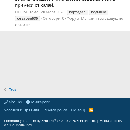
примеси от калай...
DOOM
Тема
20 Март 2026
партидаhl
подмяна
Отговори: 0
Форум:
Магазини за въздушно
слъгове635
оръжие.
Tags
airguns
Български
Условия и Правила
Privacy policy
Помощ
R
S
S
®
Community platform by XenForo
© 2010-2026 XenForo Ltd.
|
Media embeds
via s9e/MediaSites