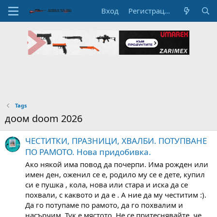
Вход
Регистрация
Tags
доом doom 2026
ЧЕСТИТКИ, ПРАЗНИЦИ, ХВАЛБИ. ПОТУПВАНЕ
ПО РАМОТО. Нова придобивка.
Ако някой има повод да почерпи. Има рожден или
имен ден, оженил се е, родило му се е дете, купил
си е пушка , кола, нова или стара и иска да се
похвали, с каквото и да е . А ние да му честитим :).
Да го потупаме по рамото, да го похвалим и
насърчим. Тук е мястото. Не се притеснявайте, че