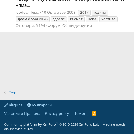
няма...
ivodoc
Тема
10 Октомври 2008
2017
година
доом
doom
2026
здраве
късмет
нова
честита
Отговори: 6,194
Форум:
Общи дискусии
Tags
airguns
Български
Условия и Правила
Privacy policy
Помощ
R
S
S
®
Community platform by XenForo
© 2010-2026 XenForo Ltd.
|
Media embeds
via s9e/MediaSites