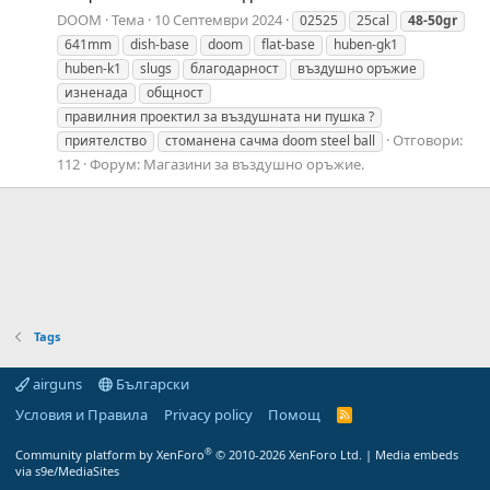
DOOM
Тема
10 Септември 2024
02525
25cal
48-50gr
641mm
dish-base
doom
flat-base
huben-gk1
huben-k1
slugs
благодарност
въздушно оръжие
изненада
общност
правилния проектил за въздушната ни пушка ?
Отговори:
приятелство
стоманена сачма doom steel ball
112
Форум:
Магазини за въздушно оръжие.
Tags
airguns
Български
Условия и Правила
Privacy policy
Помощ
R
S
S
®
Community platform by XenForo
© 2010-2026 XenForo Ltd.
|
Media embeds
via s9e/MediaSites