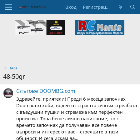
Вход
Регистрация
Tags
48-50gr
Слъгове DOOMBG.com
Здравейте, приятели! Преди 6 месеца започнах
Doom като хоби, воден от страстта си към стрелбата
с въздушни пушки и стремежа към перфектен
проектил. Това беше лично начинание, но с
времето започнах да получавам все повече
въпроси и интерес от вас – стрелците в тази
общност. И сега искам да...